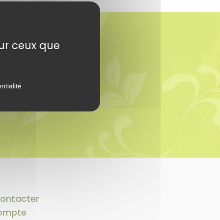
sur ceux que
ntialité
ontacter
ompte