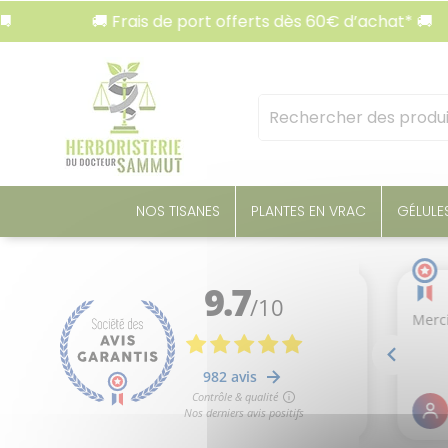
Panneau de gestion des cookies
🚚 Frais de port offerts dès 60€ d’achat* 🚚
Mots
clés
:
NOS TISANES
PLANTES EN VRAC
GÉLULE