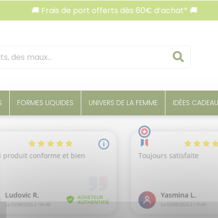
🚚 Frais de port offerts dès 60€ d’achat* 🚚
Reche
S
FORMES LIQUIDES
UNIVERS DE LA FEMME
IDÉES CADEA