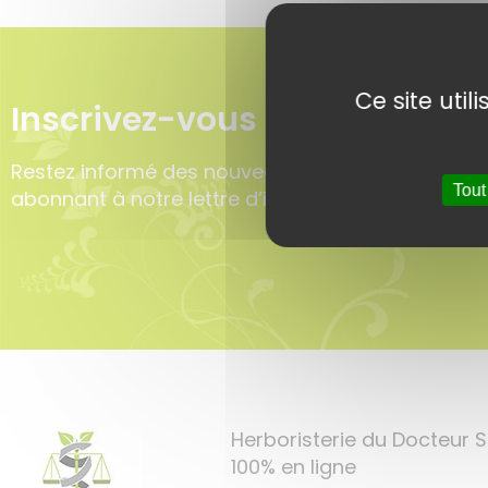
Ce site uti
Inscrivez-vous à l'Herbonews
Restez informé des nouveautés, de nos derniers 
Tout
abonnant à notre lettre d’informations.
Herboristerie du Docteur
100% en ligne