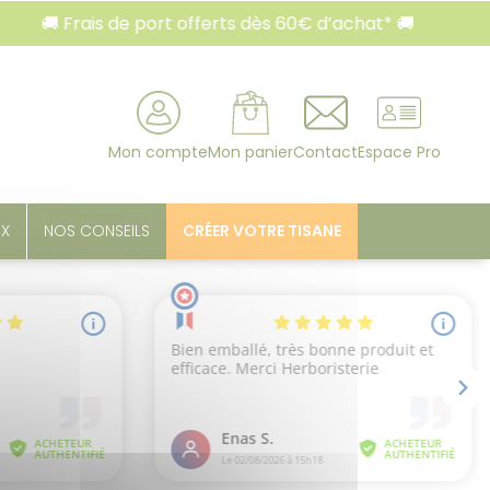
🚚 Frais de port offerts dès 60€ d’achat* 🚚
rcher
Mon compte
Mon panier
Contact
Espace Pro
UX
NOS CONSEILS
CRÉER VOTRE TISANE