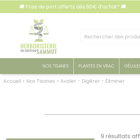
Panneau de gestion des cookies
🚚 Frais de port offerts dès 60€ d’achat* 🚚

Mots
clés
:
NOS TISANES
PLANTES EN VRAC
GÉLULE
Accueil
>
Nos Tisanes
>
Avaler - Digérer - Éliminer
9 résultats af