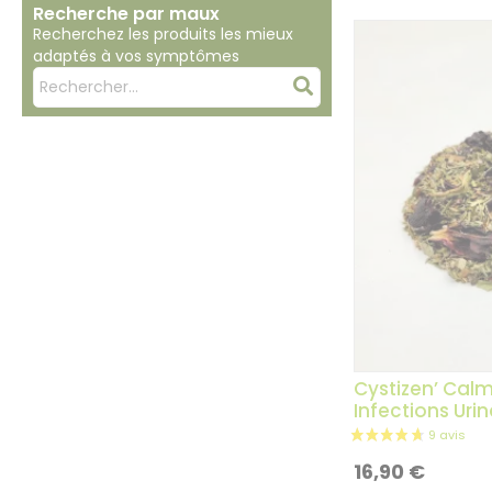
Recherche par maux
Recherchez les produits les mieux
adaptés à vos symptômes
Mots
Rechercher
clés
:
Cystizen’ Calm
Infections Urin
16,90
€