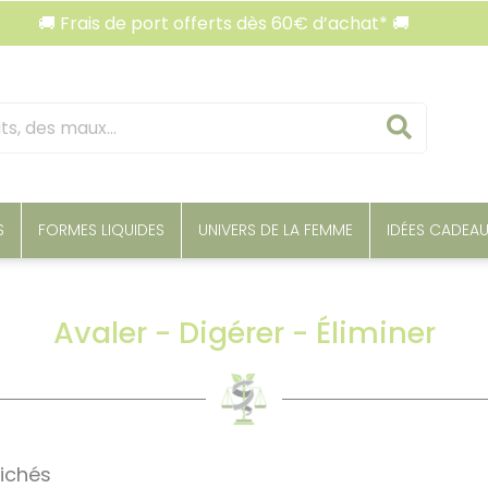
 Frais de port offerts dès 60€ d’achat* 🚚
🚚 F
Reche
S
FORMES LIQUIDES
UNIVERS DE LA FEMME
IDÉES CADEA
Avaler - Digérer - Éliminer
fichés