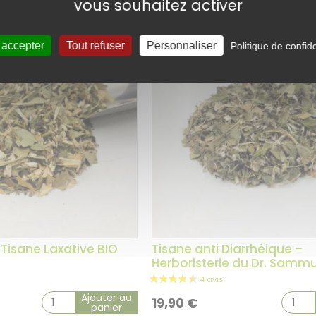
vous souhaitez activer
9 avis
 accepter
Tout refuser
Personnaliser
Politique de confide
 Tisane Laxative BIO
Tisane anti Diarrhéique –
Herboristerie du Dr. Samm
Ajouter au
19,90
€
panier