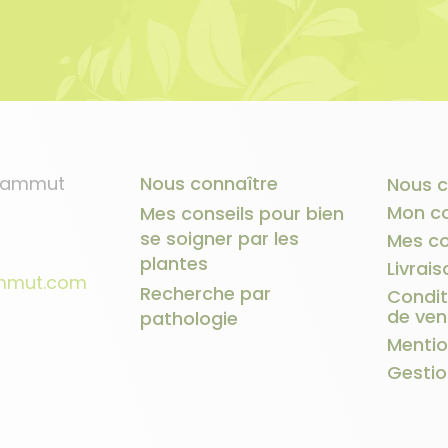
 Sammut
Nous connaître
Nous c
Mon c
Mes conseils pour bien
se soigner par les
Mes c
plantes
Livrais
ammut.com
Recherche par
Condit
de ven
pathologie
Mentio
Gestio