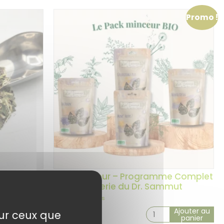
Promo !
i Acide
Pack Minceur – Programme Complet
– Herboristerie du Dr. Sammut
Ajouter au
Ajouter au
sur ceux que
59,90
€
panier
panier