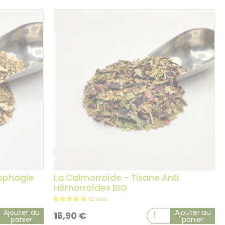
rophagie
La Calmorroïde – Tisane Anti
Hémorroïdes BIO
Ajouter au
Ajouter au
16,90
€
panier
panier