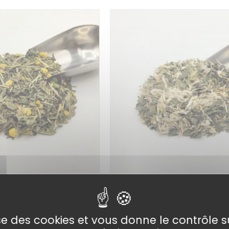
sane Digestive BIO
La Stomacool – Tisane Ant
BIO
Ajouter au
lise des cookies et vous donne le contrôle 
16,90
€
panier