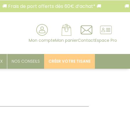
rais de port offerts dès 60€ d’achat* 🚚
🚚 Frais
rcher
Mon compte
Mon panier
Contact
Espace Pro
UX
NOS CONSEILS
CRÉER VOTRE TISANE