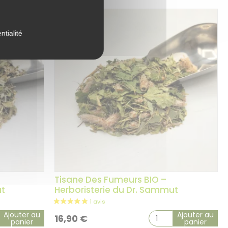
1 avis
ntialité
Tisane Des Fumeurs BIO –
ut
Herboristerie du Dr. Sammut
Ajouter au
Ajouter au
16,90
€
panier
panier