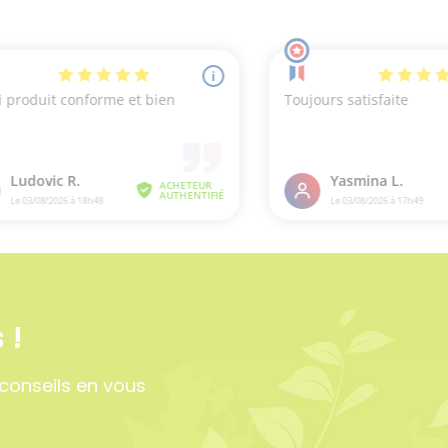
2 avis
 !
conseils en vous