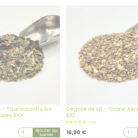
 – Tisane contre les
Dégaze de Là – Tisane Aé
aires BIO
BIO
Ajouter au
16,90
€
panier