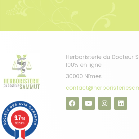
Herboristerie du Docteur
100% en ligne
30000 Nîmes
contact@herboristeries
9.7
/10
982 avis