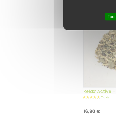
Tout
Relax’ Active –
16,90
€