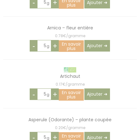
En savoir
-
+
Ajouter ➜
plus
Arnica – fleur entière
0.78€/gramme
En savoir
-
+
Ajouter ➜
plus
Artichaut
0.17€/gramme
En savoir
-
+
Ajouter ➜
plus
Asperule (Odorante) – plante coupée
0.20€/gramme
En savoir
-
+
Ajouter ➜