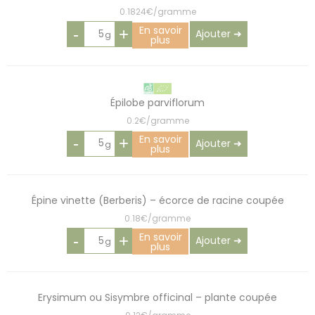
0.1824€/gramme
En savoir
-
+
Ajouter ➜
plus
Épilobe parviflorum
0.2€/gramme
En savoir
-
+
Ajouter ➜
plus
Épine vinette (Berberis) – écorce de racine coupée
0.18€/gramme
En savoir
-
+
Ajouter ➜
plus
Erysimum ou Sisymbre officinal – plante coupée