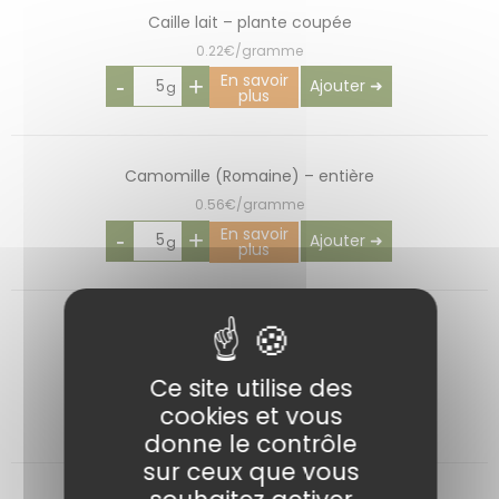
Caille lait – plante coupée
0.22€/gramme
En savoir
-
+
Ajouter ➜
plus
Camomille (Romaine) – entière
0.56€/gramme
En savoir
-
+
Ajouter ➜
plus
Camomille matricaire
0.216€/gramme
Ce site utilise des
En savoir
-
+
cookies et vous
Ajouter ➜
plus
donne le contrôle
sur ceux que vous