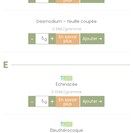
Desmodium – feuille coupée
0.39€/gramme
En savoir
-
+
Ajouter ➜
plus
E
Échinacée
0.104€/gramme
En savoir
-
+
Ajouter ➜
plus
Éleuthérocoque