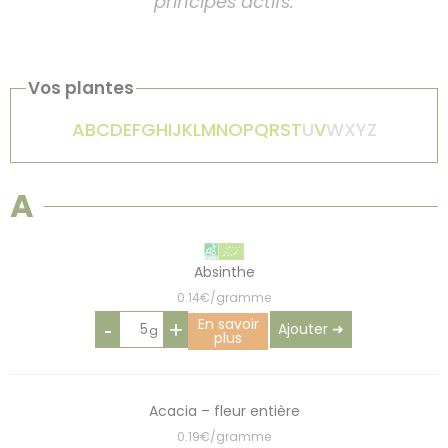
principes actifs.
Vos plantes
A
B
C
D
E
F
G
H
I
J
K
L
M
N
O
P
Q
R
S
T
U
V
W
X
Y
Z
A
Absinthe
0.14€/gramme
En savoir
-
+
Ajouter ➜
plus
Acacia – fleur entière
0.19€/gramme