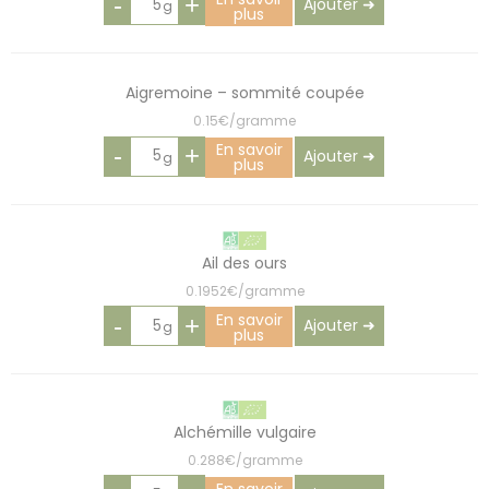
-
+
Ajouter ➜
plus
Aigremoine – sommité coupée
0.15€/gramme
En savoir
-
+
Ajouter ➜
plus
Ail des ours
0.1952€/gramme
En savoir
-
+
Ajouter ➜
plus
Alchémille vulgaire
0.288€/gramme