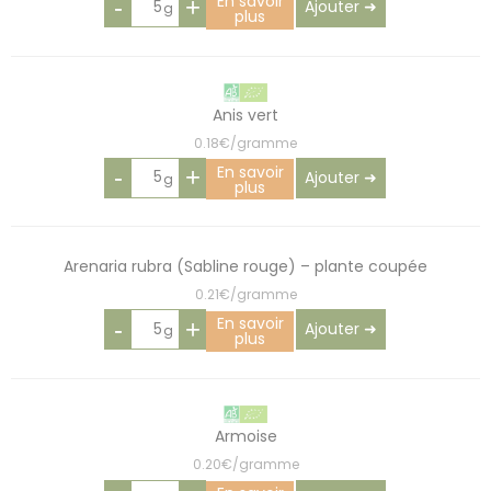
En savoir
-
+
Ajouter ➜
plus
Anis vert
0.18€/gramme
En savoir
-
+
Ajouter ➜
plus
Arenaria rubra (Sabline rouge) – plante coupée
0.21€/gramme
En savoir
-
+
Ajouter ➜
plus
Armoise
0.20€/gramme