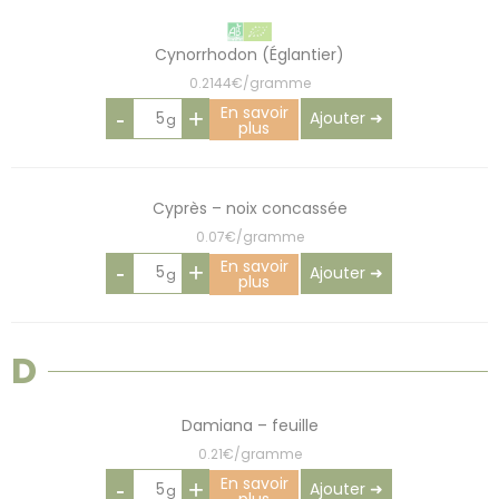
Cynorrhodon (Églantier)
0.2144€/gramme
En savoir
-
+
Ajouter ➜
plus
Cyprès – noix concassée
0.07€/gramme
En savoir
-
+
Ajouter ➜
plus
D
Damiana – feuille
0.21€/gramme
En savoir
-
+
Ajouter ➜
plus