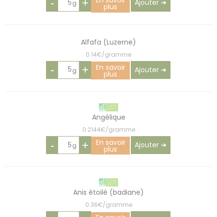
En savoir
-
+
Ajouter ➜
plus
Alfafa (Luzerne)
0.14€/gramme
En savoir
-
+
Ajouter ➜
plus
Angélique
0.2144€/gramme
En savoir
-
+
Ajouter ➜
plus
Anis étoilé (badiane)
0.36€/gramme