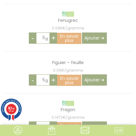
Fenugrec
0.096€/gramme
En savoir
-
+
Ajouter ➜
plus
Figuier – feuille
0.09€/gramme
En savoir
-
+
Ajouter ➜
plus
9.7
Fragon
/10
982 avis
0.1472€/gramme
En savoir
-
+
Ajouter ➜
plus