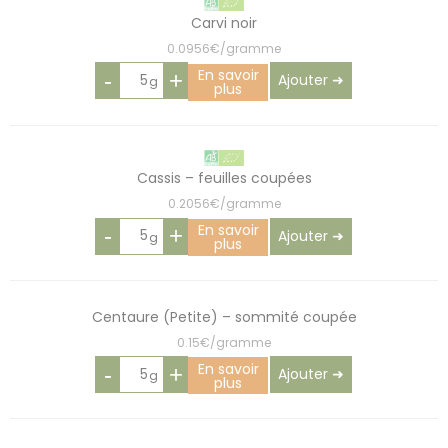
Carvi noir
0.0956€/gramme
En savoir
-
+
Ajouter ➜
plus
Cassis – feuilles coupées
0.2056€/gramme
En savoir
-
+
Ajouter ➜
plus
Centaure (Petite) – sommité coupée
0.15€/gramme
En savoir
-
+
Ajouter ➜
plus