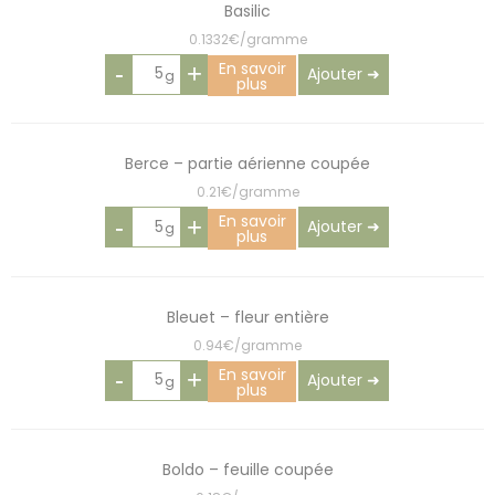
Basilic
0.1332€/gramme
En savoir
-
+
Ajouter ➜
plus
Berce – partie aérienne coupée
0.21€/gramme
En savoir
-
+
Ajouter ➜
plus
Bleuet – fleur entière
0.94€/gramme
En savoir
-
+
Ajouter ➜
plus
Boldo – feuille coupée