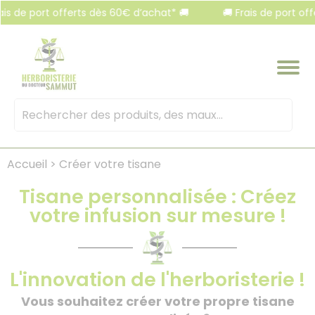
Panneau de gestion des cookies
 port offerts dès 60€ d’achat* 🚚
🚚 Frais de port offerts d
Mots
clés
:
Accueil
>
Créer votre tisane
Tisane personnalisée : Créez
votre infusion sur mesure !
L'innovation de l'herboristerie !
Vous souhaitez créer votre propre tisane