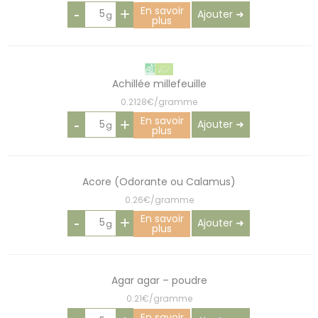
En savoir
-
+
Ajouter ➜
plus
Achillée millefeuille
0.2128€/gramme
En savoir
-
+
Ajouter ➜
plus
Acore (Odorante ou Calamus)
0.26€/gramme
En savoir
-
+
Ajouter ➜
plus
Agar agar – poudre
0.21€/gramme
En savoir