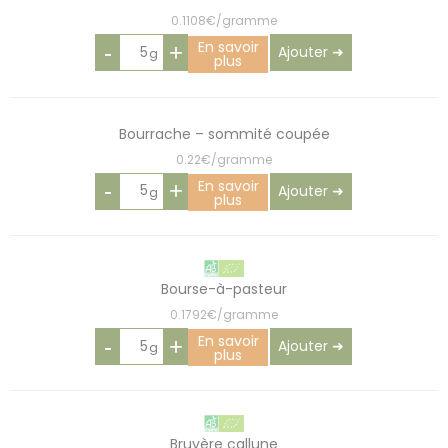
0.1108€/gramme
En savoir
-
+
Ajouter ➜
plus
Bourrache – sommité coupée
0.22€/gramme
En savoir
-
+
Ajouter ➜
plus
Bourse-à-pasteur
0.1792€/gramme
En savoir
-
+
Ajouter ➜
plus
Bruyère callune