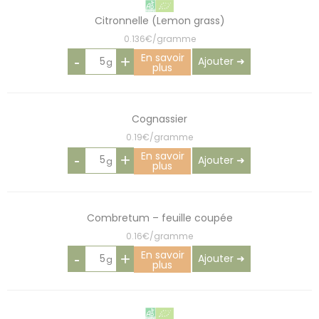
Citronnelle (Lemon grass)
0.136€/gramme
En savoir
-
+
Ajouter ➜
plus
Cognassier
0.19€/gramme
En savoir
-
+
Ajouter ➜
plus
Combretum – feuille coupée
0.16€/gramme
En savoir
-
+
Ajouter ➜
plus