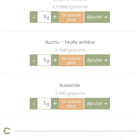
0.2788€/gramme
En savoir
-
+
Ajouter ➜
plus
Buchu – feuille entière
0.76€/gramme
En savoir
-
+
Ajouter ➜
plus
Busserole
0.19€/gramme
En savoir
-
+
Ajouter ➜
plus
C