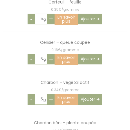
Cerfeuil – feuille
0.35€/gramme
En savoir
-
+
Ajouter ➜
plus
Cerisier – queue coupée
0.16€/gramme
En savoir
-
+
Ajouter ➜
plus
Charbon – végétal actif
0.34€/gramme
En savoir
-
+
Ajouter ➜
plus
Chardon béni – plante coupée