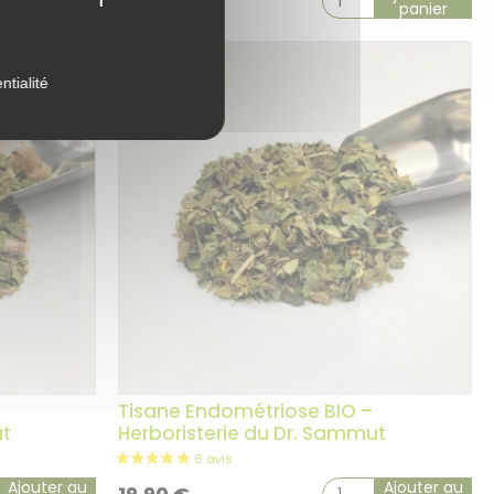
19,90
€
panier
panier
ntialité
27 avis
Tisane Endométriose BIO –
ut
Herboristerie du Dr. Sammut
Ajouter au
Ajouter au