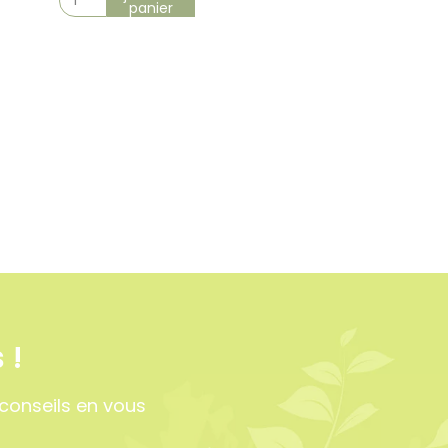
panier
3 avis
 !
conseils en vous