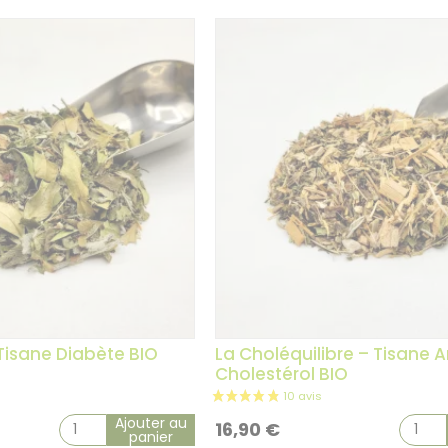
 Tisane Diabète BIO
La Choléquilibre – Tisane A
Cholestérol BIO
Ajouter au
16,90
€
panier