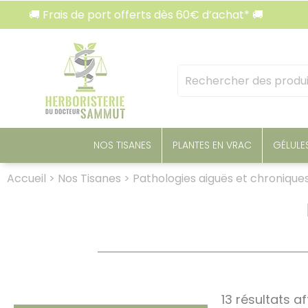
Panneau de gestion des cookies
 Frais de port offerts dès 60€ d’achat* 🚚
🚚 Fr
Mots
clés
:
NOS TISANES
PLANTES EN VRAC
GÉLULE
Accueil
>
Nos Tisanes
>
Pathologies aiguës et chronique
13 résultats a