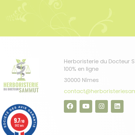
Herboristerie du Docteur
100% en ligne
30000 Nîmes
contact@herboristeries
9.7
/10
982 avis