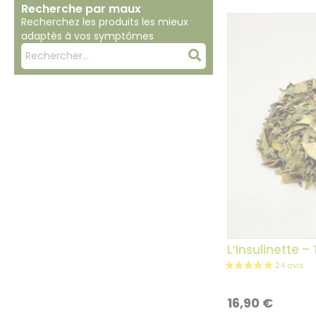
Recherche par maux
Recherchez les produits les mieux
adaptés à vos symptômes
Mots
Rechercher
clés
:
L’Insulinette –
16,90
€