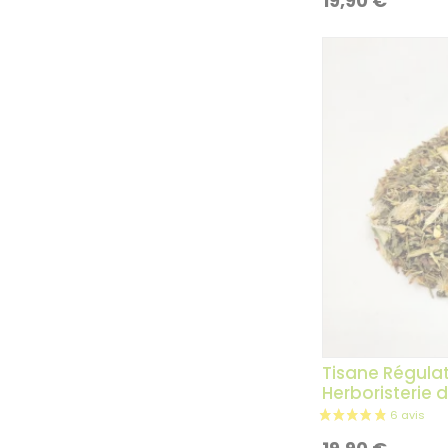
19,90
€
Tisane Régulat
Herboristerie 