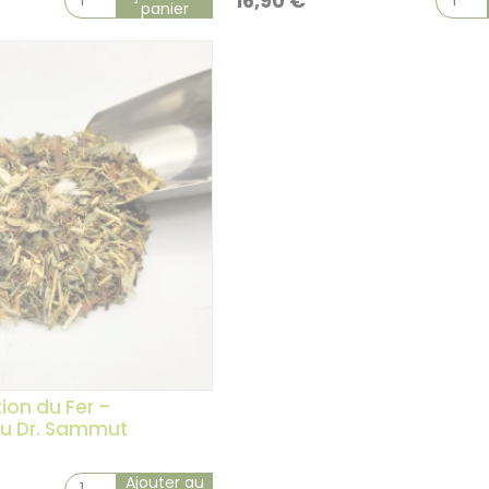
16,90
€
panier
ion du Fer –
du Dr. Sammut
Ajouter au