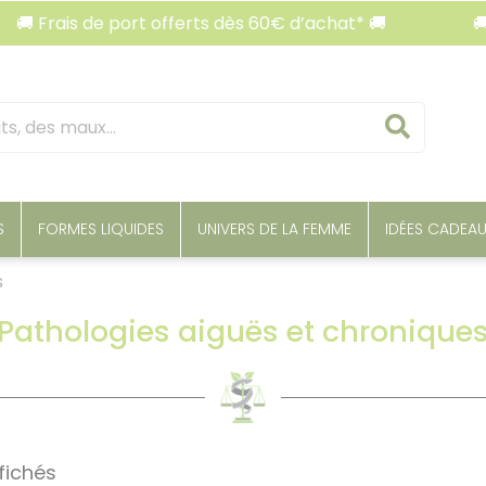
ais de port offerts dès 60€ d’achat* 🚚
🚚 Frais
Reche
S
FORMES LIQUIDES
UNIVERS DE LA FEMME
IDÉES CADEA
s
Pathologies aiguës et chronique
ffichés