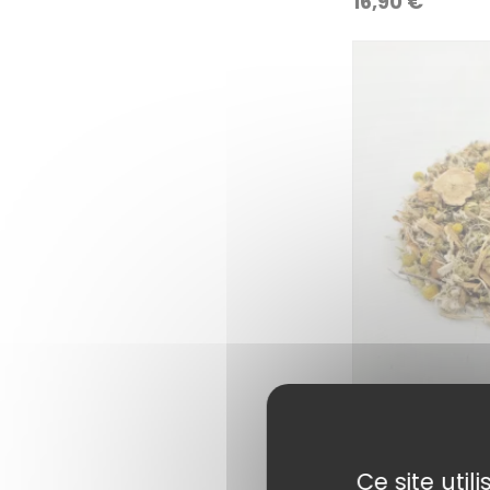
16,90
€
Tisane anti Col
Dr. Sammut
Ce site uti