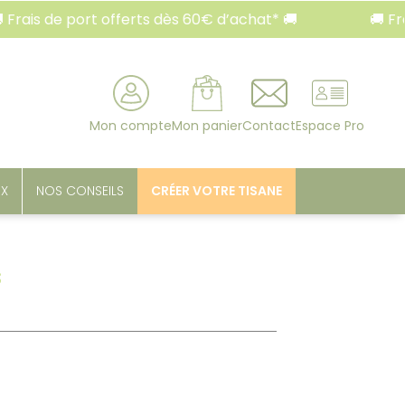
 de port offerts dès 60€ d’achat* 🚚
🚚 Frais de 
rcher
Mon compte
Mon panier
Contact
Espace Pro
UX
NOS CONSEILS
CRÉER VOTRE TISANE
s