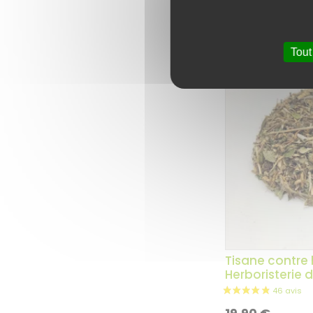
19,90
€
Tout
Tisane contre 
Herboristerie 