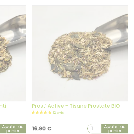
nti
Prost’ Active – Tisane Prostate BIO
Ajouter au
Ajouter au
16,90
€
panier
panier