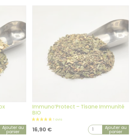
ox
Immuno’Protect – Tisane Immunité
BIO
Ajouter au
Ajouter au
16,90
€
panier
panier