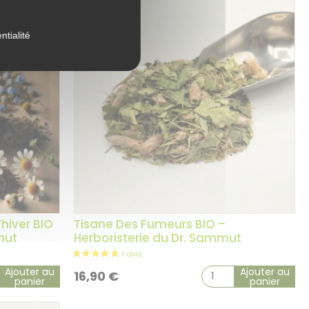
Promo !
ntialité
hiver BIO
Tisane Des Fumeurs BIO –
3 avis
mut
Herboristerie du Dr. Sammut
Ajouter au
Ajouter au
16,90
€
panier
panier