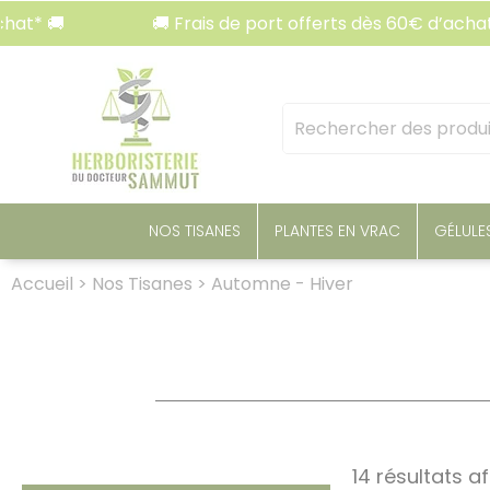
Panneau de gestion des cookies
🚚 Frais de port offerts dès 60€ d’achat* 🚚
Mots
clés
:
NOS TISANES
PLANTES EN VRAC
GÉLULE
Accueil
>
Nos Tisanes
>
Automne - Hiver
14 résultats a