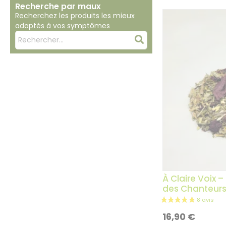
Recherche par maux
Recherchez les produits les mieux
adaptés à vos symptômes
Mots
Rechercher
clés
:
À Claire Voix 
des Chanteurs
16,90
€