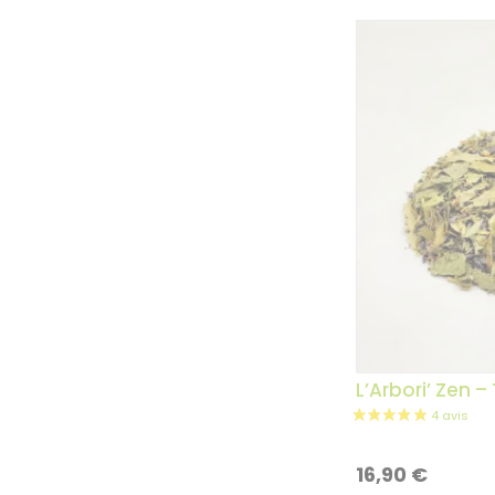
L’Arbori’ Zen –
16,90
€