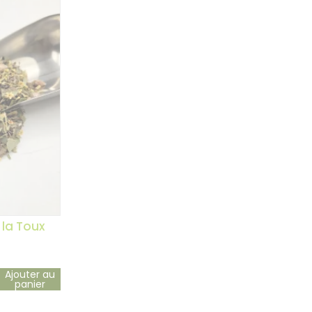
 la Toux
Ajouter au
panier