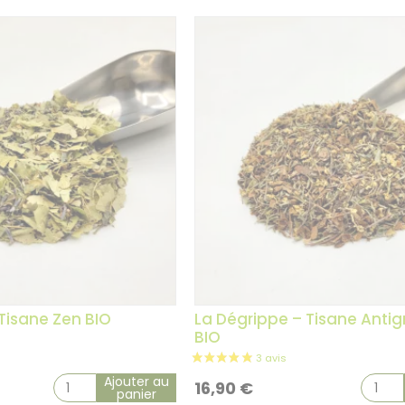
 Tisane Zen BIO
La Dégrippe – Tisane Antig
BIO
Ajouter au
16,90
€
panier