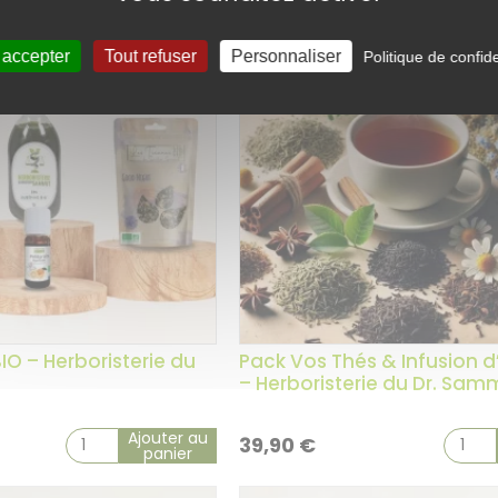
Promo !
 accepter
Tout refuser
Personnaliser
Politique de confide
4 avis
IO – Herboristerie du
Pack Vos Thés & Infusion d’
– Herboristerie du Dr. Sam
Ajouter au
39,90
€
panier