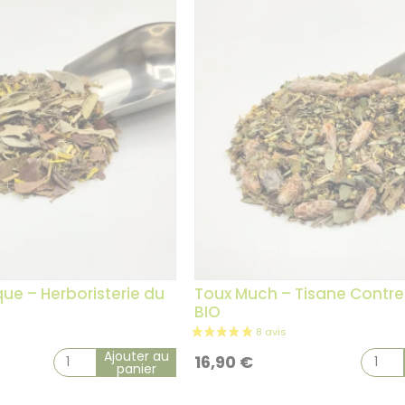
ue – Herboristerie du
Toux Much – Tisane Contre
BIO
Ajouter au
16,90
€
panier