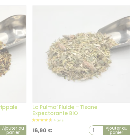
rippale
La Pulmo’ Fluide – Tisane
Expectorante BIO
Ajouter au
Ajouter au
16,90
€
panier
panier