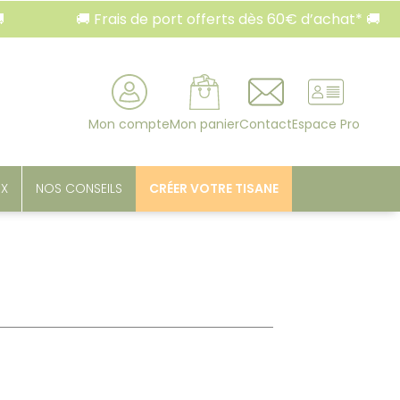
🚚 Frais de port offerts dès 60€ d’achat* 🚚
rcher
Mon compte
Mon panier
Contact
Espace Pro
UX
NOS CONSEILS
CRÉER VOTRE TISANE