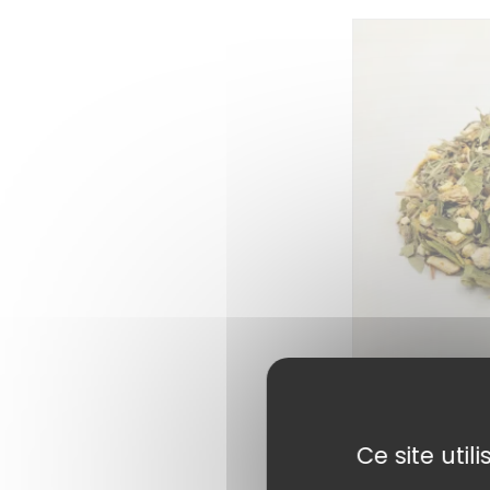
La Punchy – Ti
BIO
16,90
€
Ce site uti