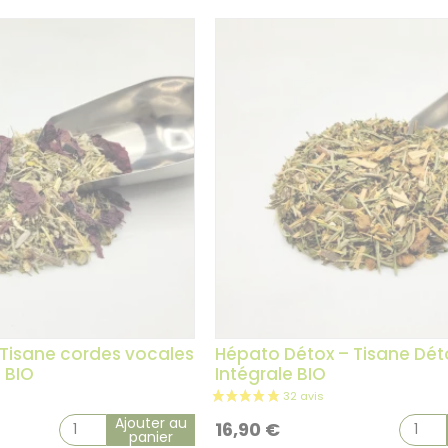
– Tisane cordes vocales
Hépato Détox – Tisane Dét
 BIO
Intégrale BIO
Ajouter au
16,90
€
panier