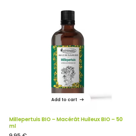
Add to cart
Add to cart
Millepertuis BIO – Macérât Huileux BIO – 50
ml
9,95
€