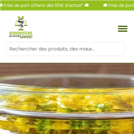
is de port offerts dès 60€ d’achat* 🚚
🚚 Frais de port off
Mots
clés
: