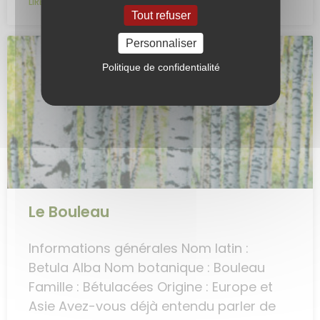
LIRE LA SUITE »
Tout refuser
Personnaliser
Politique de confidentialité
Le Bouleau
Informations générales Nom latin :
Betula Alba Nom botanique : Bouleau
Famille : Bétulacées Origine : Europe et
Asie Avez-vous déjà entendu parler de