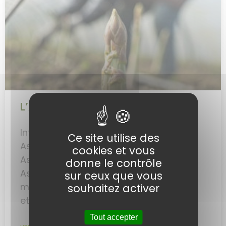
L’Asperge
Informations généralesNom latin :
Ce site utilise des
Asparagus officinalisNom botanique :
cookies et vous
Asperge, le balai de l’intestinFamille :
donne le contrôle
AsparagacéesOrigine : Bassin
sur ceux que vous
méditerranéen Nous sommes fin mars
souhaitez activer
et la saison
Tout accepter