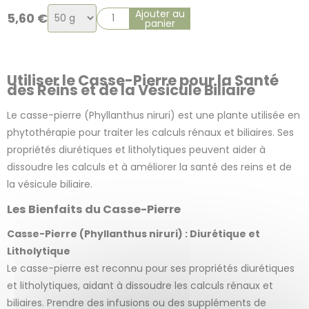
Choix
Ajouter au
5,60
€
panier
de
la
variation
Utiliser le Casse-Pierre pour la Santé
des Reins et de la Vésicule Biliaire
Le casse-pierre (Phyllanthus niruri) est une plante utilisée en
phytothérapie pour traiter les calculs rénaux et biliaires. Ses
propriétés diurétiques et litholytiques peuvent aider à
dissoudre les calculs et à améliorer la santé des reins et de
la vésicule biliaire.
Les Bienfaits du Casse-Pierre
Casse-Pierre (Phyllanthus niruri) : Diurétique et
Litholytique
Le casse-pierre est reconnu pour ses propriétés diurétiques
et litholytiques, aidant à dissoudre les calculs rénaux et
biliaires. Prendre des infusions ou des suppléments de