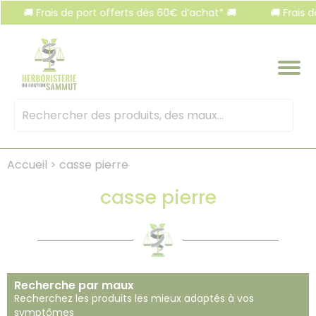
Panneau de gestion des cookies
🚚 Frais de port offerts dès 60€ d’achat* 🚚
🚚 Frais de
Mots
clés
:
Accueil
>
casse pierre
casse pierre
Recherche par maux
Recherchez les produits les mieux adaptés à vos
symptômes