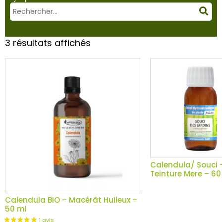
Mots
Rec
clés
:
3 résultats affichés
Calendula/ Souci 
Teinture Mere – 60
Calendula BIO – Macérât Huileux –
50 ml