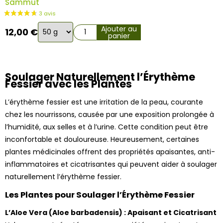
Sammut
Choix
Ajouter au
12,00
€
panier
de
la
1 avis
variation
Soulager Naturellement l’Érythème
Fessier avec les Plantes
L’érythème fessier est une irritation de la peau, courante
chez les nourrissons, causée par une exposition prolongée à
l’humidité, aux selles et à l’urine. Cette condition peut être
inconfortable et douloureuse. Heureusement, certaines
plantes médicinales offrent des propriétés apaisantes, anti-
inflammatoires et cicatrisantes qui peuvent aider à soulager
naturellement l’érythème fessier.
Les Plantes pour Soulager l’Érythème Fessier
L’Aloe Vera (Aloe barbadensis) : Apaisant et Cicatrisant