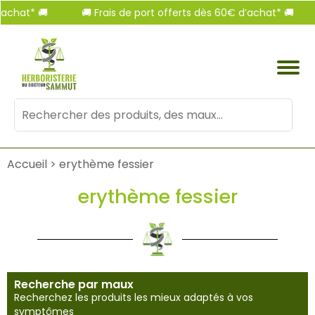
chat* 🚚
🚚 Frais de port offerts dès 60€ d’achat* 🚚
Mots
clés
:
Accueil
>
erythème fessier
erythème fessier
Recherche par maux
Recherchez les produits les mieux adaptés à vos
symptômes