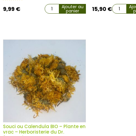
Ajouter au
Ajo
9,99
€
15,90
€
panier
p
Souci ou Calendula BIO – Plante en
vrac – Herboristerie du Dr.