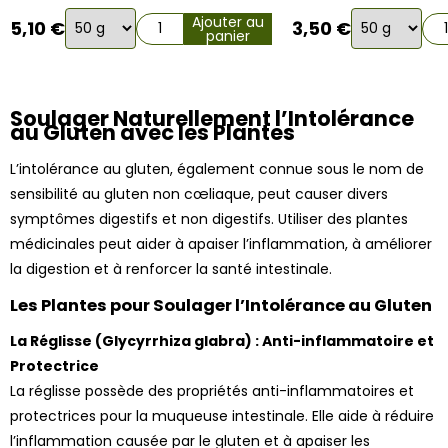
Choix
Choix
Ajouter au
5,10
€
3,50
€
panier
de
de
la
la
variation
variation
Soulager Naturellement l’Intolérance
au Gluten avec les Plantes
L’intolérance au gluten, également connue sous le nom de
sensibilité au gluten non cœliaque, peut causer divers
symptômes digestifs et non digestifs. Utiliser des plantes
médicinales peut aider à apaiser l’inflammation, à améliorer
la digestion et à renforcer la santé intestinale.
Les Plantes pour Soulager l’Intolérance au Gluten
La Réglisse (Glycyrrhiza glabra) : Anti-inflammatoire et
3 avis
Protectrice
La réglisse possède des propriétés anti-inflammatoires et
protectrices pour la muqueuse intestinale. Elle aide à réduire
l’inflammation causée par le gluten et à apaiser les