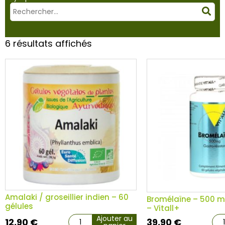
Mots
Rec
clés
:
6 résultats affichés
Amalaki / groseillier indien – 60
Bromélaïne – 500 m
gélules
– Vitall+
Ajouter au
12,90
€
39,90
€