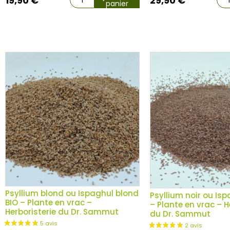
19,90
€
29,90
€
panier
Psyllium blond ou Ispaghul blond
Psyllium noir ou Isp
BIO – Plante en vrac –
– Plante en vrac – H
Herboristerie du Dr. Sammut
du Dr. Sammut