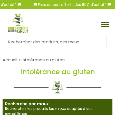
achat* 🚚
🚚 Frais de port offerts dès 60€ d’achat* 🚚
Mots
clés
:
Accueil
>
intolérance au gluten
intolérance au gluten
Recherche par maux
Recherchez les produits les mieux adaptés à vos
symptômes