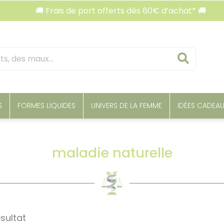
🚚 Frais de port offerts dès 60€ d’achat* 🚚
Reche
S
FORMES LIQUIDES
UNIVERS DE LA FEMME
IDÉES CADEA
maladie naturelle
ésultat