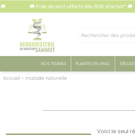
Panneau de gestion des cookies
🚚 Frais de port offerts dès 60€ d’achat* 🚚
Mots
clés
:
NOS TISANES
PLANTES EN VRAC
GÉLULE
Accueil
>
maladie naturelle
Voici le seul r