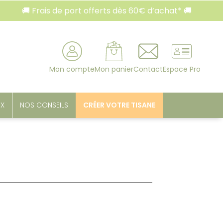
🚚 Frais de port offerts dès 60€ d’achat* 🚚

rcher
Mon compte
Mon panier
Contact
Espace Pro
UX
NOS CONSEILS
CRÉER VOTRE TISANE