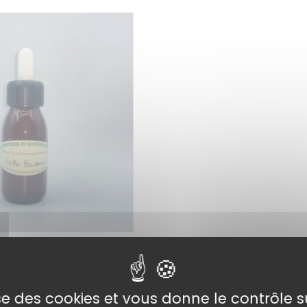
Gouttes Herboristerie
t
x
Ajouter au
lise des cookies et vous donne le contrôle 
panier