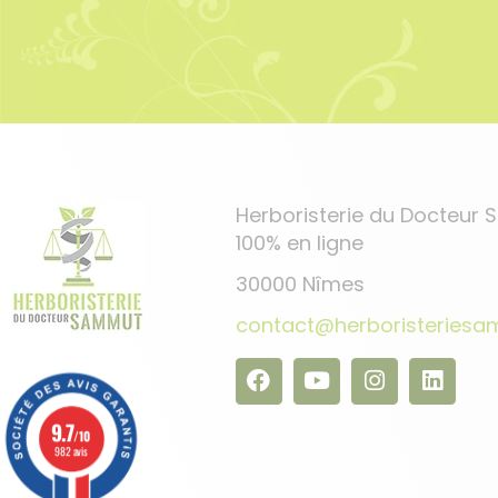
Herboristerie du Docteur
100% en ligne
30000 Nîmes
contact@herboristeries
9.7
/10
982 avis