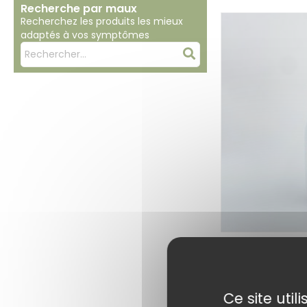
Recherche par maux
Recherchez les produits les mieux
adaptés à vos symptômes
Mots
Rechercher
clés
:
Bardane BIO – 
du Dr. Sammu
Choi
Ce site uti
9,90
€