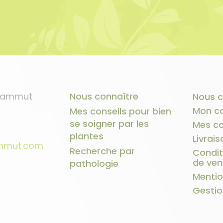
1 avis
 Sammut
Nous connaître
Nous c
Mon c
Mes conseils pour bien
se soigner par les
Mes c
plantes
Livrais
ammut.com
Recherche par
Condit
de ven
pathologie
Mentio
Gestio