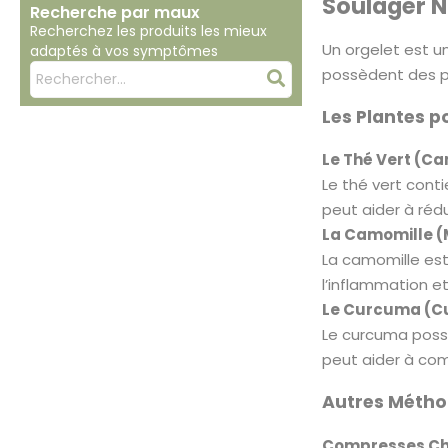
Soulager N
Recherche par maux
Recherchez les produits les mieux
Un orgelet est u
adaptés à vos symptômes
Mots
possèdent des pr
Rechercher
clés
Les Plantes p
:
Le Thé Vert (Ca
Le thé vert cont
peut aider à rédu
La Camomille (
La camomille est
l’inflammation et 
Le Curcuma (Cu
Le curcuma possè
peut aider à comb
Autres Méthod
Compresses Ch