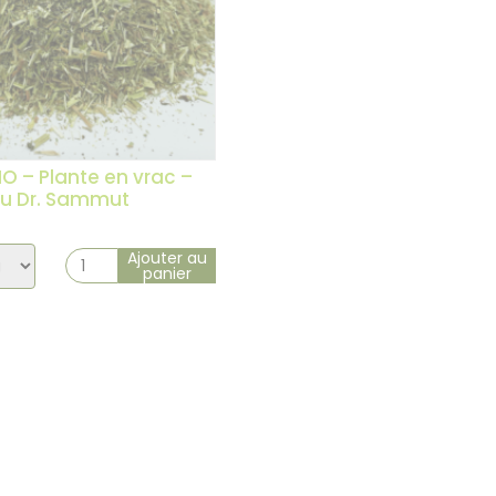
IO – Plante en vrac –
du Dr. Sammut
1 avis
x
Ajouter au
panier
ation