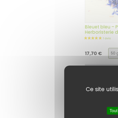
Bleuet bleu – 
Herboristerie 
Cho
17,70
€
de
la
vari
Ce site uti
Tout