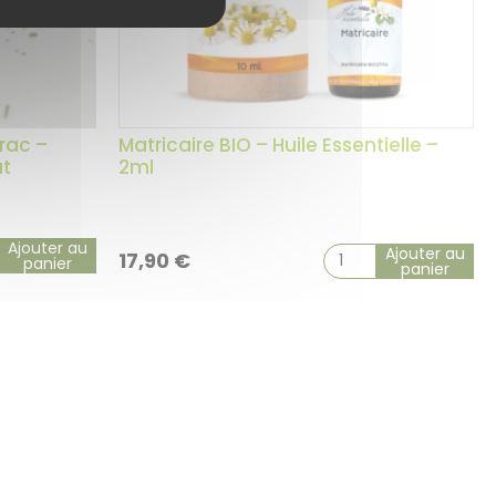
rac –
Matricaire BIO – Huile Essentielle –
ut
2ml
Ajouter au
Ajouter au
17,90
€
panier
panier