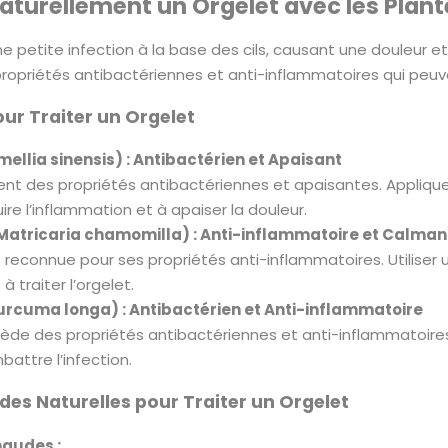
aturellement un Orgelet avec les Plant
ne petite infection à la base des cils, causant une douleur 
opriétés antibactériennes et anti-inflammatoires qui peuven
our Traiter un Orgelet
mellia sinensis) : Antibactérien et Apaisant
ient des propriétés antibactériennes et apaisantes. Appliqu
ire l’inflammation et à apaiser la douleur.
Matricaria chamomilla) : Anti-inflammatoire et Calman
 reconnue pour ses propriétés anti-inflammatoires. Utiliser
à traiter l’orgelet.
rcuma longa) : Antibactérien et Anti-inflammatoire
de des propriétés antibactériennes et anti-inflammatoires.
attre l’infection.
es Naturelles pour Traiter un Orgelet
audes :