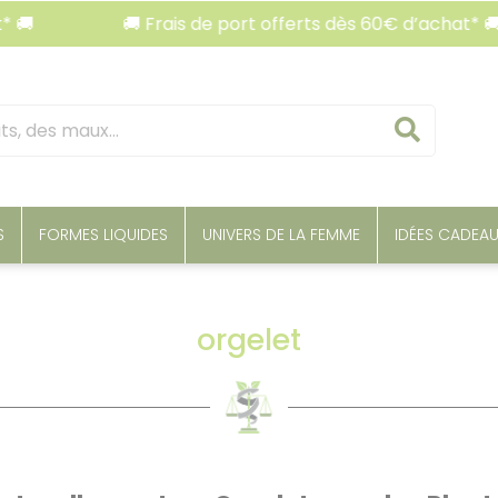
🚚 Frais de port offerts dès 60€ d’achat* 🚚
Reche
S
FORMES LIQUIDES
UNIVERS DE LA FEMME
IDÉES CADEA
orgelet