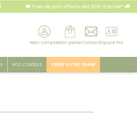
🚚 Frais de port offerts dès 60€ d’achat* 🚚
rcher
Mon compte
Mon panier
Contact
Espace Pro
UX
NOS CONSEILS
CRÉER VOTRE TISANE