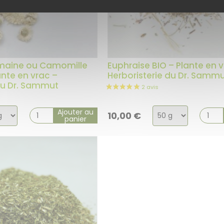
maine ou Camomille
Euphraise BIO – Plante en v
ante en vrac –
Herboristerie du Dr. Samm
du Dr. Sammut
ix
Choix
Ajouter au
10,00
€
panier
de
la
ation
variation