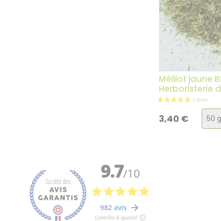
Mélilot jaune B
Herboristerie 
Choi
3,40
€
de
la
vari