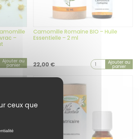
Camomille
Camomille Romaine BIO – Huile
vrac –
Essentielle – 2 ml
ut
Ajouter au
Ajouter au
22,00
€
panier
panier
sur ceux que
ntialité