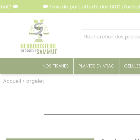
Panneau de gestion des cookies
🚚
🚚 Frais de port offerts dès 60€ d’achat* 🚚
Mots
clés
:
NOS TISANES
PLANTES EN VRAC
GÉLULE
Accueil
>
orgelet