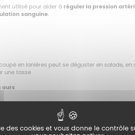
ent utilisé pour aider à
réguler la pression artéri
culation
sanguine
.
oupé en lanières peut se déguster en salade, en 
r une tasse
s ours
 des ours
par jour
lise des cookies et vous donne le contrôle 
icinales nous avons des filtres pratiques que vou