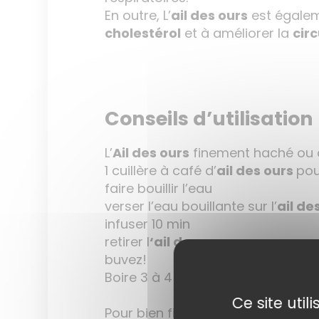
En outre, L’
ail des ours
est égalem
cholestérol
et à améliorer la
cir
Conseils d’utilisation
L’
Ail des ours
finement haché ou c
1 cuillère à café d’
ail des ours
pou
faire bouillir l’eau
verser l’eau bouillante sur l’
ail de
infuser 10 min
retirer l
‘ail des ours
buvez!
Boire 3 à 4 tasses d’infusion d’
ail
Ce site uti
Pour bien filtrer vos plantes méd