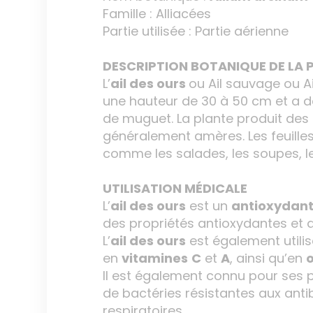
Famille : Alliacées
Partie utilisée : Partie aérienne
DESCRIPTION BOTANIQUE DE LA 
L’
ail des ours
ou Ail sauvage ou Ai
une hauteur de 30 à 50 cm et a des
de muguet. La plante produit des 
généralement amères. Les feuilles
comme les salades, les soupes, le
UTILISATION MÉDICALE
L’
ail des ours
est un
antioxydan
des propriétés antioxydantes et 
L’
ail des ours
est également util
en
vitamines
C
et
A
, ainsi qu’en
o
Il est également connu pour ses 
de bactéries résistantes aux antib
respiratoires.