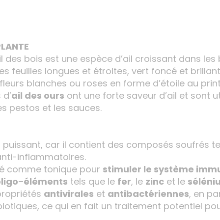
PLANTE
l des bois est une espèce d’ail croissant dans les b
 feuilles longues et étroites, vert foncé et brillan
fleurs blanches ou roses en forme d’étoile au pri
 d’
ail des ours
ont une forte saveur d’ail et sont u
s pestos et les sauces.
t
puissant, car il contient des composés soufrés tels q
anti-inflammatoires.
isé comme tonique pour
stimuler le système immu
ligo
–
éléments
tels que le
fer
, le
zinc
et le
séléni
propriétés
antivirales
et
antibactériennes
, en pa
iotiques, ce qui en fait un traitement potentiel pou