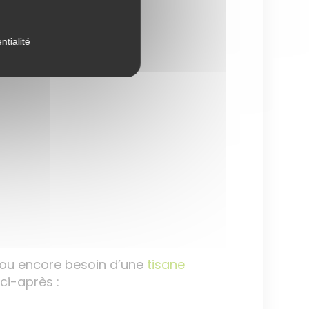
ntialité
 ou encore besoin d’une
tisane
ci-après :