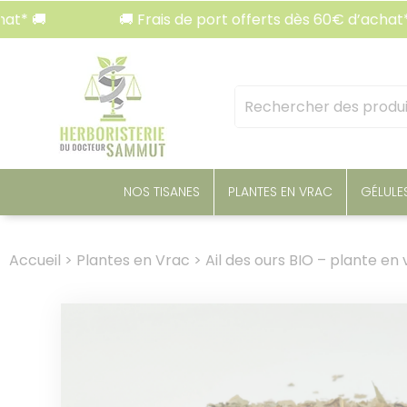
Panneau de gestion des cookies
🚚 Frais de port offerts dès 60€ d’achat* 🚚
Mots
clés
:
NOS TISANES
PLANTES EN VRAC
GÉLULE
Accueil
>
Plantes en Vrac
>
Ail des ours BIO – plante en