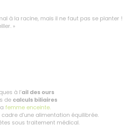
mal à la racine, mais il ne faut pas se planter !
ler. »
ques à l’
ail des ours
as de
calculs biliaires
la
femme enceinte.
le cadre d’une alimentation équilibrée.
êtes sous traitement médical.