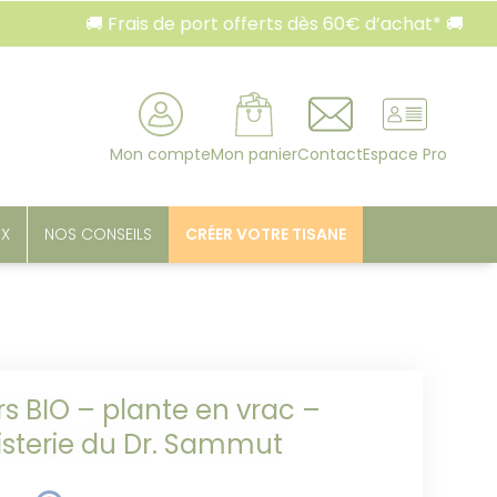
🚚 Frais de port offerts dès 60€ d’achat* 🚚
rcher
Mon compte
Mon panier
Contact
Espace Pro
UX
NOS CONSEILS
CRÉER VOTRE TISANE
rs BIO – plante en vrac –
isterie du Dr. Sammut