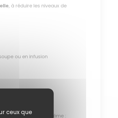
elle
, à réduire les niveaux de
soupe ou en infusion
sur ceux que
s pouvez remplir vous-même :