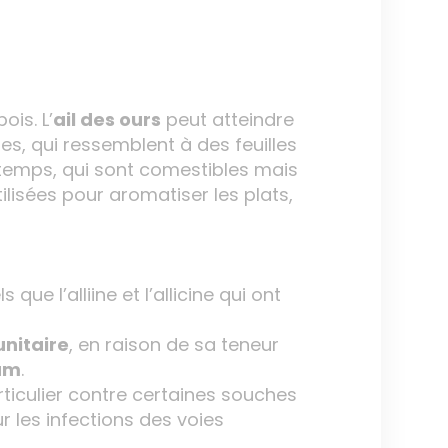
ois. L’
ail des ours
peut atteindre
tes, qui ressemblent à des feuilles
ntemps, qui sont comestibles mais
tilisées pour aromatiser les plats,
ue l’alliine et l’allicine qui ont
nitaire
, en raison de sa teneur
um
.
rticulier contre certaines souches
r les infections des voies