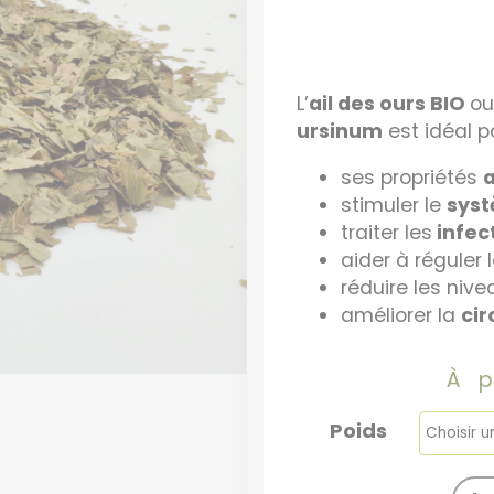
L’
ail des ours BIO
o
ursinum
est idéal po
ses propriétés
stimuler le
syst
traiter les
infect
aider à réguler 
réduire les niv
améliorer la
cir
À 
Poids