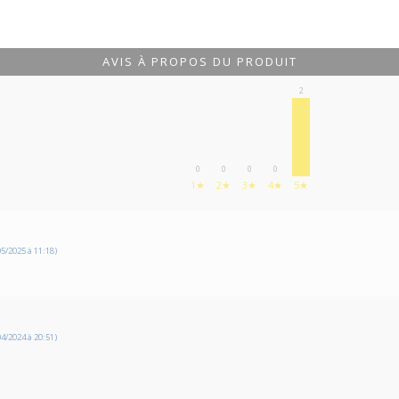
AVIS À PROPOS DU PRODUIT
2
0
0
0
0
1★
2★
3★
4★
5★
5/2025 à 11:18)
4/2024 à 20:51)