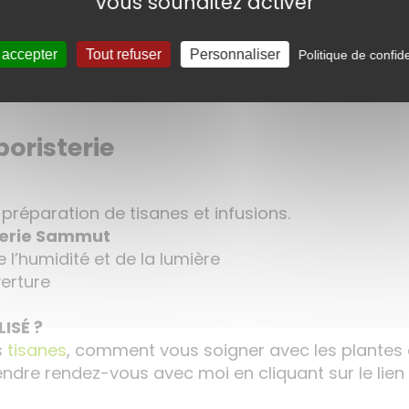
vous souhaitez activer
 accepter
Tout refuser
Personnaliser
Politique de confide
boristerie
préparation de tisanes et infusions.
terie Sammut
de l’humidité et de la lumière
erture
ISÉ ?
s
tisanes
, comment vous soigner avec les plantes
rendre rendez-vous avec moi en cliquant sur le lien 