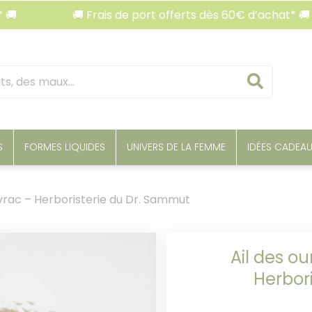
🚚 Frais de port offerts dès 60€ d’achat* 🚚
Reche
S
FORMES LIQUIDES
UNIVERS DE LA FEMME
IDÉES CADEA
 vrac – Herboristerie du Dr. Sammut
Ail des ou
Herbor