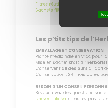
Filtres réutilisables en silicone
Sachets filtres fins en tissu
Tout
Les p’tits tips de l’Her
EMBALLAGE ET CONSERVATION
Plante médicinale en vrac pour la 
Mise en sachet kraft à l’
herboris
Conserver l
‘ail des ours
à l’abri 
Conservation : 24 mois après ouv
BESOIN D’UN CONSEIL PERSONNAL
Si vous avez des questions sur le
personnalisée
, n’hésitez pas à p