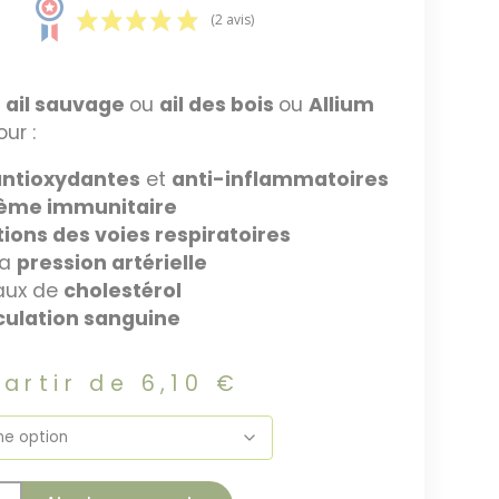
(2 avis)
u
ail sauvage
ou
ail des bois
ou
Allium
ur :
antioxydantes
et
anti-inflammatoires
ème immunitaire
ions des voies respiratoires
la
pression artérielle
eaux de
cholestérol
culation sanguine
partir de
6,10
€