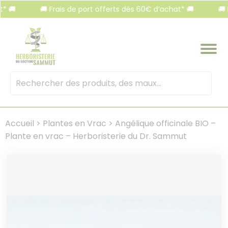
Panneau de gestion des cookies
🚚 Frais de port offerts dès 60€ d’achat* 🚚
🚚 Frais
Mots
clés
:
Accueil
>
Plantes en Vrac
>
Angélique officinale BIO –
Plante en vrac – Herboristerie du Dr. Sammut