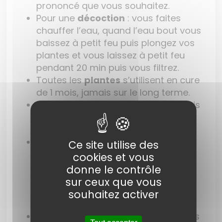
prononcé que vous souhaitez.
Pour une
décoction
: vous faites
chauffer l’eau, quand l’eau bout vous
baissez à petit feu puis plongez vos
plantes et vous laissez à petit feu
pendant 20 min puis vous filtrez.
Toutes les
plantes
s’utilisent en cure
de 1 mois, jamais sur le long terme.
Pensez à détoxifier votre corps 2 fois
par an avec notre
tisane detox
: à
l’automne et au printemps.
La
tisane
se fait toujours à partir de
Ce site utilise des
plantes sèches,
nous utilisons la
cookies et vous
plante fraîche
sous forme de
donne le contrôle
gouttes ou teintures mère
: plus
sur ceux que vous
concentrées on ne prendra que
souhaitez activer
quelques
gouttes.
Si vous n’aimez pas les
tisanes
nous