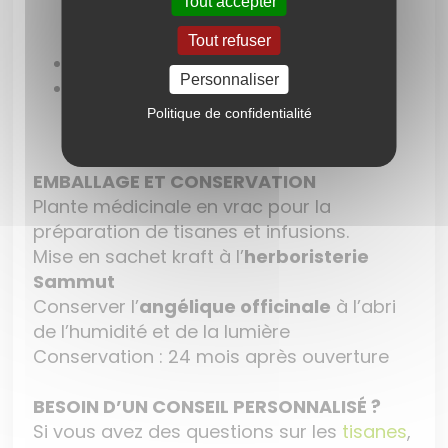
Tout accepter
faisons egalement des
gélules
de
plantes.
Tout refuser
Pensez à notre
tisane
digestive
.
Personnaliser
Pensez à notre
tisane aerophagie.
Politique de confidentialité
EMBALLAGE ET CONSERVATION
Plante médicinale en vrac pour la
préparation de tisanes et infusions.
Mise en sachet kraft à l’
herboristerie
Sammut
Conserver l’
angélique officinale
à l’abri
de l’humidité et de la lumière
Conservation : 24 mois après ouverture
BESOIN D’UN CONSEIL PERSONNALISÉ ?
Si vous avez des questions sur les
tisanes
,