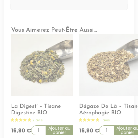
Vous Aimerez Peut-Être Aussi…
La Digest’ – Tisane
Dégaze De Là – Tisan
Digestive BIO
Aérophagie BIO
Ajouter au
Ajouter a
16,90
€
16,90
€
panier
panier