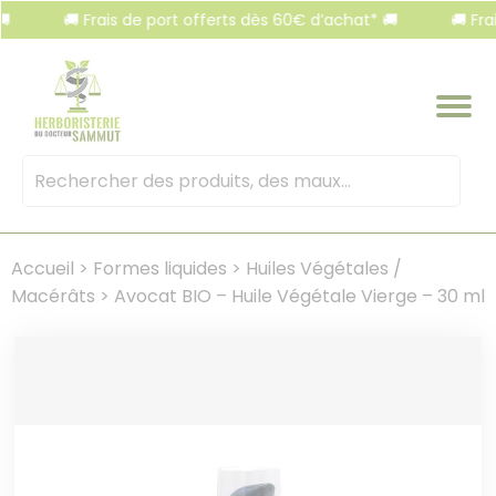
Panneau de gestion des cookies
🚚 Frais de port offerts dès 60€ d’achat* 🚚
🚚 Frais d
Mots
clés
:
Accueil
>
Formes liquides
>
Huiles Végétales /
Macérâts
>
Avocat BIO – Huile Végétale Vierge – 30 ml