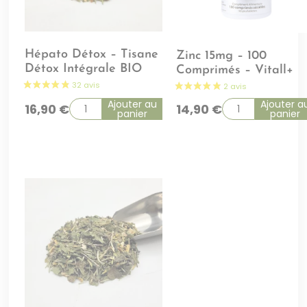
Hépato Détox – Tisane
Zinc 15mg – 100
Détox Intégrale BIO
Comprimés – Vitall+
Ajouter au
Ajouter a
16,90
€
14,90
€
panier
panier