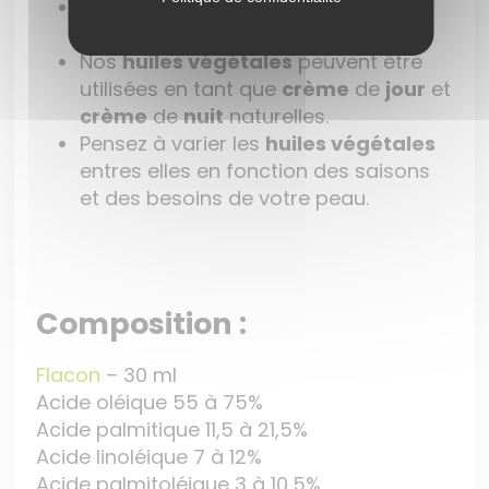
Conserver vos
huiles végétales
à
l’abri
de la
lumière.
Nos
huiles végétales
peuvent être
utilisées en tant que
crème
de
jour
et
crème
de
nuit
naturelles.
Pensez à varier les
huiles végétales
entres elles en fonction des saisons
et des besoins de votre peau.
Composition :
Flacon
– 30 ml
Acide oléique 55 à 75%
Acide palmitique 11,5 à 21,5%
Acide linoléique 7 à 12%
Acide palmitoléique 3 à 10,5%