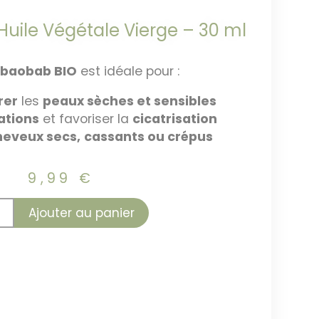
uile Végétale Vierge – 30 ml
e baobab BIO
est idéale pour :
rer
les
peaux sèches et sensibles
tations
et favoriser la
cicatrisation
heveux secs,
cassants ou crépus
9,99
€
Ajouter au panier