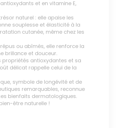
ntioxydants et en vitamine E,
résor naturel : elle apaise les
onne souplesse et élasticité à la
hydratation cutanée, même chez les
 crépus ou abîmés, elle renforce la
ne brillance et douceur.
 propriétés antioxydantes et sa
ût délicat rappelle celui de la
ique, symbole de longévité et de
apeutiques remarquables, reconnue
ses bienfaits dermatologiques.
bien-être naturelle !