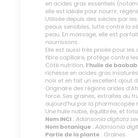
en acides gras essentiels (nota
elle est idéale pour nourrir, régén
Utilisée depuis des siècles par le
peaux sensibles, lutte contre la s
peau. En massage, elle est parfai
nourrissons.
Elle est aussi très prisée pour les
fibre capillaire, protège contre le
Côté nutrition,
l’huile de baobab
richesse en acides gras insaturés,
noix et en fait un excellent ajout
Originaire des régions arides d’A
force. Ses graines, extraites du 
aujourd’hui par la pharmacopée na
Une huile noble, équilibrée, et to
Nom INCI
:
Adansonia digitata see
Nom botanique
:
Adansonia digi
Partie de la plante
: Graines