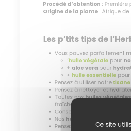
Procédé d’obtention
: Première 
Origine de la plante
: Afrique de 
Les p’tits tips de l’Her
Vous pouvez parfaitement m
l’
huile végétale
pour
no
+
aloe vera
pour
hydra
+
huile essentielle
pour 
Pensez à utiliser notre
tisane
Pensez à nettoyer et hydrat
Toutes nos
huiles végétale
fraîcheur et de qualité.
Conserver vos
huiles végét
Nos
huiles végétales
peuvent
Ce site uti
Pensez à varier les
huiles vé