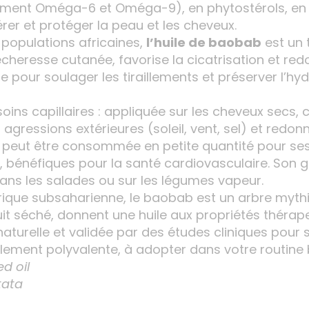
mment Oméga-6 et Oméga-9), en phytostérols, en a
érer et protéger la peau et les cheveux.
s populations africaines,
l’huile de baobab
est un t
écheresse cutanée, favorise la cicatrisation et red
te pour soulager les tiraillements et préserver l’
 soins capillaires : appliquée sur les cheveux secs,
s agressions extérieures (soleil, vent, sel) et redon
peut être consommée en petite quantité pour ses
 bénéfiques pour la santé cardiovasculaire. Son go
 dans les salades ou sur les légumes vapeur.
frique subsaharienne, le baobab est un arbre myth
fruit séché, donnent une huile aux propriétés thér
turelle et validée par des études cliniques pour 
talement polyvalente, à adopter dans votre routine 
d oil
tata