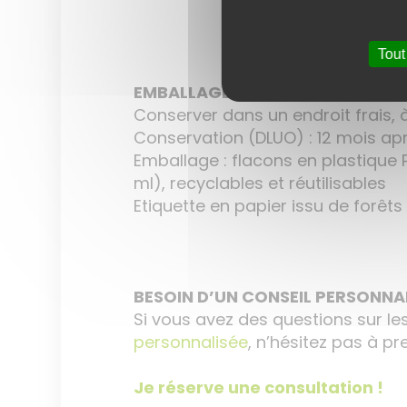
Tout
EMBALLAGE ET CONSERVATION
Conserver dans un endroit frais, à l
Conservation (DLUO) : 12 mois ap
Emballage : flacons en plastique 
ml), recyclables et réutilisables
Etiquette en papier issu de forê
BESOIN D’UN CONSEIL PERSONNAL
Si vous avez des questions sur le
personnalisée
, n’hésitez pas à p
Je réserve une consultation !