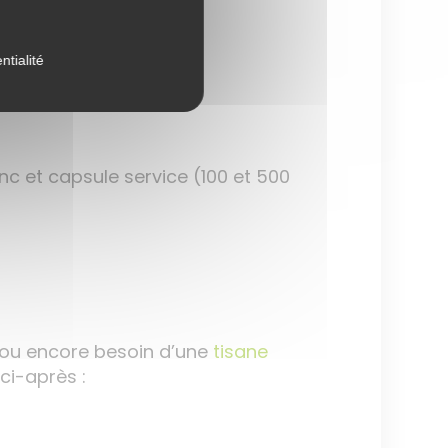
ntialité
nc et capsule service (100 et 500
 ou encore besoin d’une
tisane
ci-après :