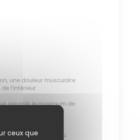
ion, une douleur musculaire
u
de l’intérieur
our garantir le maximum de
me
de
nuit
naturelles.
sur ceux que
s besoins de votre peau.