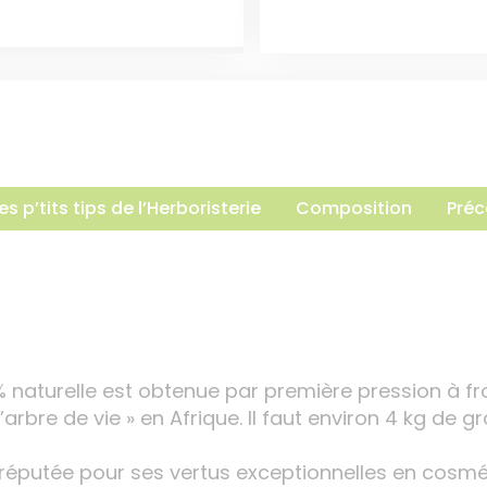
es p’tits tips de l’Herboristerie
Composition
Préc
 naturelle est obtenue par première pression à fro
arbre de vie » en Afrique. Il faut environ 4 kg de gra
réputée pour ses vertus exceptionnelles en cosmé