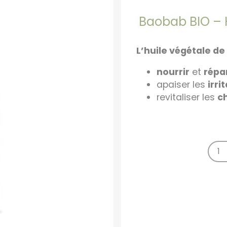
Baobab BIO – H
L’huile végétale d
nourrir
et
répa
apaiser les
irri
revitaliser les
c