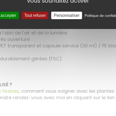
vous souhaitez activer
 accepter
Tout refuser
Personnaliser
Politique de confide
’abri de l’air et de la lumière.
rès ouverture
PET transparent et capsule service (30 ml) / PE bla
ts durablement gérées (FSC)
ISÉ ?
s
tisanes
, comment vous soigner avec les plantes
rendre rendez-vous avec moi en cliquant sur le lien 