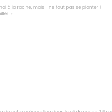
mal à la racine, mais il ne faut pas se planter !
ler. »
on de votre préparation dans le pli du coude 24h av