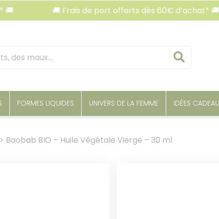
🚚 Frais de port offerts dès 60€ d’achat* 🚚
Reche
S
FORMES LIQUIDES
UNIVERS DE LA FEMME
IDÉES CADEA
>
Baobab BIO – Huile Végétale Vierge – 30 ml