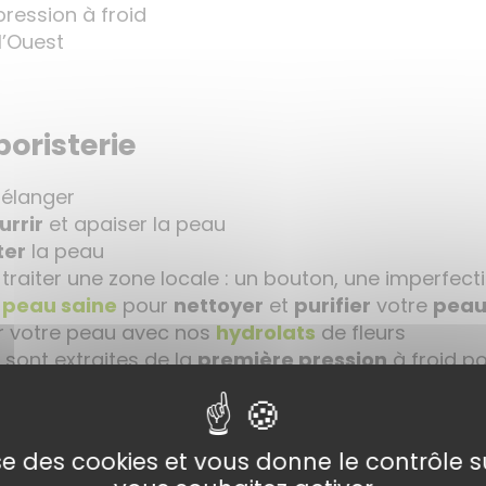
pression à froid
l’Ouest
boristerie
élanger
urrir
et apaiser la peau
ter
la peau
traiter une zone locale : un bouton, une imperfect
 peau saine
pour
nettoyer
et
purifier
votre
pea
er votre peau avec nos
hydrolats
de fleurs
s
sont extraites de la
première pression
à froid p
ales
à
l’abri
de la
lumière.
 être utilisées en tant que
crème
de
jour
et
crè
lise des cookies et vous donne le contrôle 
gétales
entres elles en fonction des saisons et de