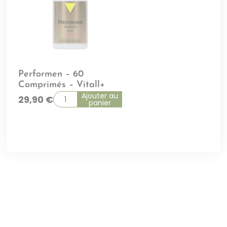
Performen – 60
Comprimés – Vitall+
Ajouter au
29,90
€
panier