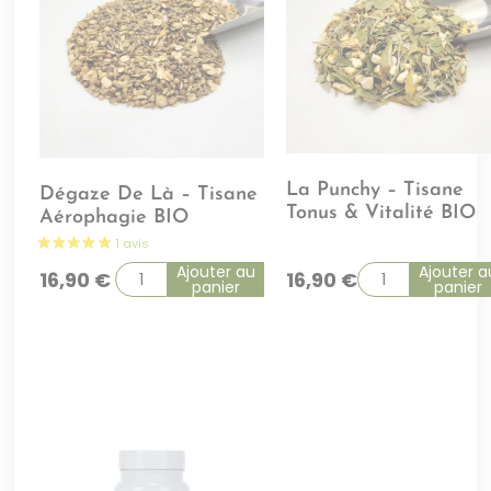
La Punchy – Tisane
Dégaze De Là – Tisane
Tonus & Vitalité BIO
Aérophagie BIO
Ajouter au
Ajouter a
16,90
€
16,90
€
panier
panier