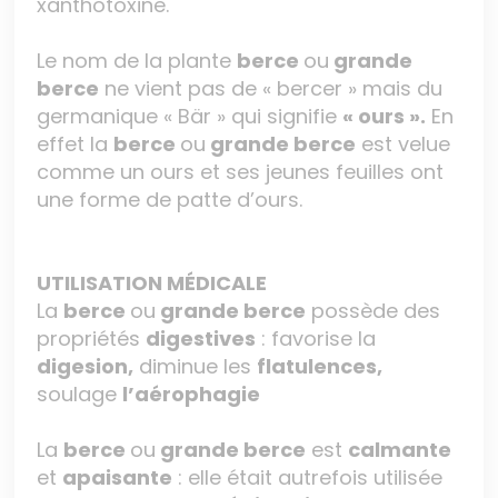
xanthotoxine.
Le nom de la plante
berce
ou
grande
berce
ne vient pas de « bercer » mais du
germanique « Bär » qui signifie
« ours ».
En
effet la
berce
ou
grande berce
est velue
comme un ours et ses jeunes feuilles ont
une forme de patte d’ours.
UTILISATION MÉDICALE
La
berce
ou
grande berce
possède des
propriétés
digestives
: favorise la
digesion,
diminue les
flatulences,
soulage
l’aérophagie
La
berce
ou
grande berce
est
calmante
et
apaisante
: elle était autrefois utilisée