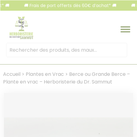
Panneau de gestion des cookies
🚚 Frais de port offerts dès 60€ d’achat* 🚚
🚚 Frais
Mots
clés
:
Accueil
>
Plantes en Vrac
>
Berce ou Grande Berce –
Plante en vrac – Herboristerie du Dr. Sammut