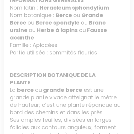
INFORMATIONS GÉNÉRALES
Nom latin :
Heracleum sphondylium
Nom botanique :
Berce
ou
Grande
Berce
ou
Berce spondyle
ou
Branc
ursine
ou
Herbe à lapins
ou
Fausse
acanthe
Famille : Apiacées
Partie utilisée : sommités fleuries
DESCRIPTION BOTANIQUE DE LA
PLANTE
La
berce
ou
grande berce
est une
grande plante vivace atteignat le mètre
de hauteur; c’est une plante répandue au
bord des chemins et dans les près.
Ses amples feuilles, divisées en larges
folioles aux contours anguleux, forment