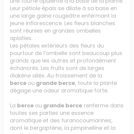
une touffe opulente à la base de la plante.
Leur pétiole épais se dilate à sa base en
une large gaine rougeâtre enfermant la
jeune inflorescence. Les fleurs blanches
sont réunies en grandes ombelles
aplaties.
Les pétales extérieurs des fleurs du
pourtour de l’ombelle sont beaucoup plus
grands que les autres et profondément
échancrés. Les fruits sont de larges
diakène ailés. Au froissement de la
berce
ou
grande berce
, toute la plante
dégage une odeur aromatique forte.
La
berce
ou
grande berce
renferme dans
toutes ses parties une essence
aromatique et des furanocoumarines,
dont le bergaptène, la pimpinelline et la