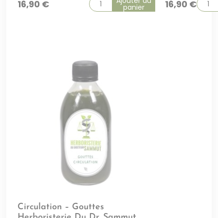
Ajouter au
16,90
€
16,90
€
panier
Circulation – Gouttes
Herboristerie Du Dr. Sammut