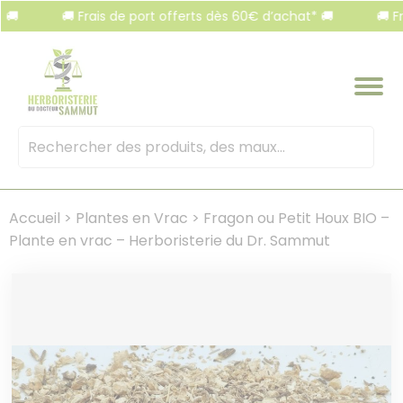
Panneau de gestion des cookies
🚚 Frais de port offerts dès 60€ d’achat* 🚚
🚚 Frais de
Mots
clés
:
Accueil
>
Plantes en Vrac
>
Fragon ou Petit Houx BIO –
Plante en vrac – Herboristerie du Dr. Sammut