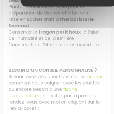
EMBALLAGE ET CONSERVATION
Plante médicinale en vrac pour la
préparation de tisanes et infusions.
Mise en sachet kraft à l’
herboristerie
Sammut
Conserver le
fragon petit houx
à l’abri
de l’humidité et de la lumière
Conservation : 24 mois après ouverture
BESOIN D’UN CONSEIL PERSONNALISÉ ?
Si vous avez des questions sur les
tisanes
,
comment vous soigner avec les plantes
ou encore besoin d’une
tisane
personnalisée
, n’hésitez pas à prendre
rendez-vous avec moi en cliquant sur le
lien ci-après :