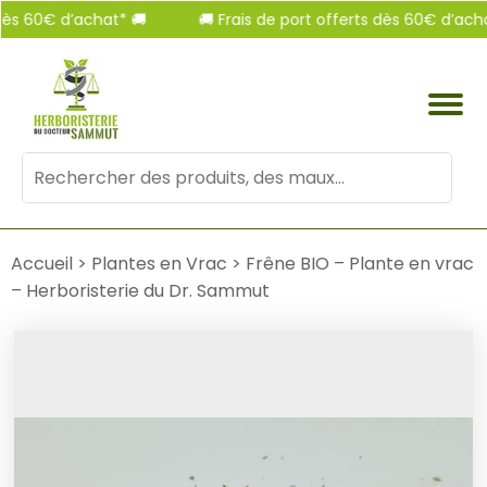
 60€ d’achat* 🚚
🚚 Frais de port offerts dès 60€ d’achat* 
Mots
clés
:
Accueil
>
Plantes en Vrac
>
Frêne BIO – Plante en vrac
– Herboristerie du Dr. Sammut