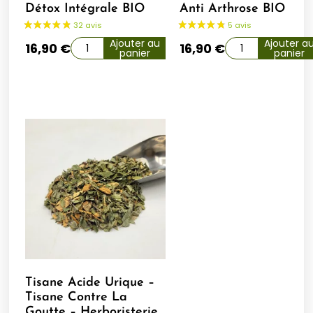
Détox Intégrale BIO
Anti Arthrose BIO
Ajouter au
Ajouter a
16,90
€
16,90
€
panier
panier
Tisane Acide Urique –
Tisane Contre La
Goutte – Herboristerie