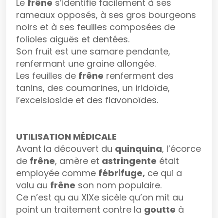
Le
frêne
s’identifie facilement à ses
rameaux opposés, à ses gros bourgeons
noirs et à ses feuilles composées de
folioles aiguës et dentées.
Son fruit est une samare pendante,
renfermant une graine allongée.
Les feuilles de
frêne
renferment des
tanins, des coumarines, un iridoïde,
l’excelsioside et des flavonoïdes.
UTILISATION MÉDICALE
Avant la découvert du
quinquina
, l’écorce
de
frêne
, amère et
astringente
était
employée comme
fébrifuge,
ce qui a
valu au
frêne
son nom populaire.
Ce n’est qu au XIXe sicèle qu’on mit au
point un traitement contre la
goutte
à