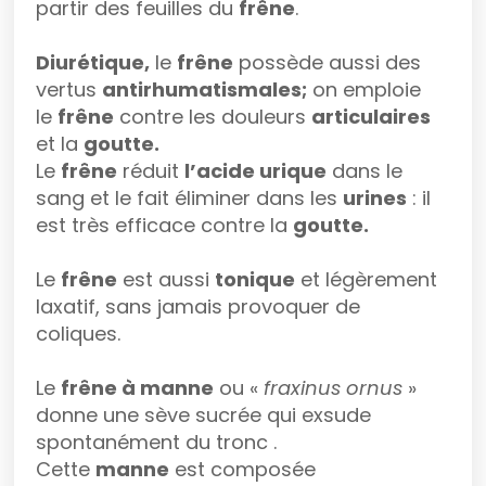
partir des feuilles du
frêne
.
Diurétique,
le
frêne
possède aussi des
vertus
antirhumatismales;
on emploie
le
frêne
contre les douleurs
articulaires
et la
goutte.
Le
frêne
réduit
l’acide urique
dans le
sang et le fait éliminer dans les
urines
: il
est très efficace contre la
goutte.
Le
frêne
est aussi
tonique
et légèrement
laxatif, sans jamais provoquer de
coliques.
Le
frêne à manne
ou «
fraxinus ornus
»
donne une sève sucrée qui exsude
spontanément du tronc .
Cette
manne
est composée