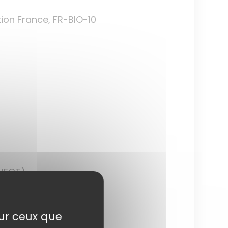
ation France, FR-BIO-10
(HECT)
sur ceux que