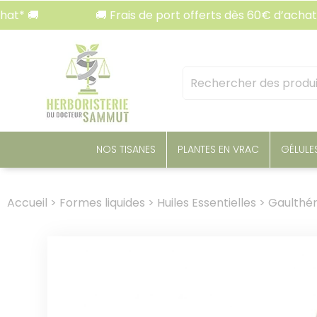
Panneau de gestion des cookies
🚚 Frais de port offerts dès 60€ d’achat* 🚚
Mots
clés
:
NOS TISANES
PLANTES EN VRAC
GÉLULE
Accueil
>
Formes liquides
>
Huiles Essentielles
>
Gaulthéri