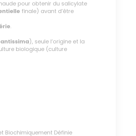
haude pour obtenir du salicylate
entielle
finale) avant d’être
érie
.
rantissima
), seule l’origine et la
ulture biologique (culture
et Biochimiquement Définie