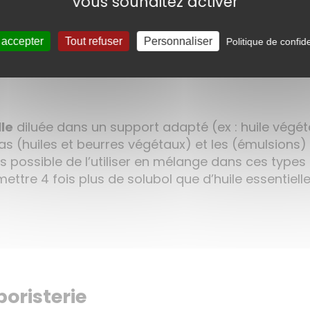
vous souhaitez activer
ucteurs, artisans ainsi que le commerce équitable
 accepter
Tout refuser
Personnaliser
Politique de confide
lle
diluée dans un support adapté (ex : huile végéta
ras (huiles et beurres végétaux) et les (émulsions
fois possible de l’utiliser en mélange dans ces ty
mettre 4 fois plus de solubol que d’huile essentielle
boristerie