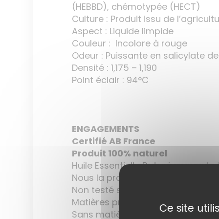
(HEBBD), chémotypée (HECT)
Culture : Produit issu de l’agricul
Aspect : Liquide limpide
Couleur : Incolore à rouge
Odeur : Puissante en salicylate d
Densité : 1,175 – 1,190
Point éclair : 94°C
EN
GAGEMENTS
Certifié AB France
Produit 100% naturel
Huile Essentielle Botaniquement 
Nous la proposons en qualité cos
Non testé sur les animaux
Matières premières conformes au
Ce site uti
Sans matière issue de la pétroch