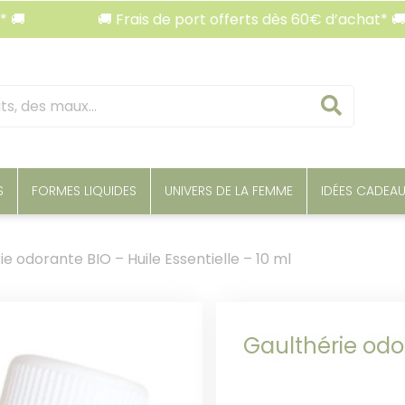
🚚 Frais de port offerts dès 60€ d’achat* 🚚
Reche
S
FORMES LIQUIDES
UNIVERS DE LA FEMME
IDÉES CADEA
e odorante BIO – Huile Essentielle – 10 ml
Gaulthérie odor