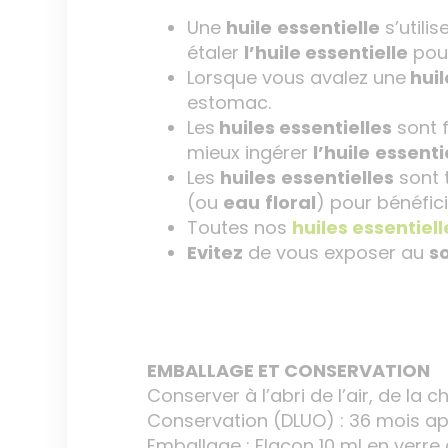
Une
huile
essentielle
s’utili
étaler
l’huile essentielle
pour
Lorsque vous avalez une
huil
estomac.
Les
huiles essentielles
sont f
mieux ingérer
l’huile
essenti
Les
huiles
essentielles
sont t
(ou
eau
floral
) pour bénéfic
Toutes nos
huiles essentiell
Evitez
de vous exposer au
so
EMBALLAGE ET CONSERVATION
Conserver à l’abri de l’air, de la c
Conservation (DLUO) : 36 mois ap
Emballage : Flacon 10 ml en ver