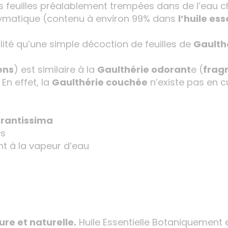
s feuilles préalablement trempées dans de l’eau c
zymatique (contenu à environ 99% dans
l’huile ess
alité qu’une simple décoction de feuilles de
Gaulth
ens
) est similaire à la
Gaulthérie odorant
e (
frag
En effet, la
Gaulthérie couchée
n’existe pas en c
grantissima
es
nt à la vapeur d’eau
ure et naturelle.
Huile Essentielle Botaniquement 