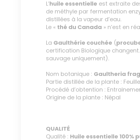
L’
huile essentielle
est extraite de
de méthyle par fermentation en
distillées à la vapeur d’eau.
Le «
thé du Canada
» n’est en ré
La
Gaulthérie couchée
(
procub
certification Biologique changent. 
sauvage uniquement).
Nom botanique :
Gaultheria fra
Partie distillée de la plante : Feuill
Procédé d’obtention : Entraineme
Origine de la plante : Népal
QUALITÉ
Qualité :
Huile essentielle 100% p