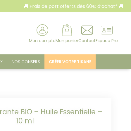
🚚 Frais de port offerts dès 60€ d’achat* 🚚
rcher
Mon compte
Mon panier
Contact
Espace Pro
UX
NOS CONSEILS
CRÉER VOTRE TISANE
ante BIO – Huile Essentielle –
10 ml