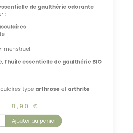
essentielle de gaulthérie odorante
r :
sculaires
te
è-menstruel
e,
l’
huile essentielle de gaulthérie BIO
iculaires type
arthrose
et
arthrite
8,90
€
Ajouter au panier