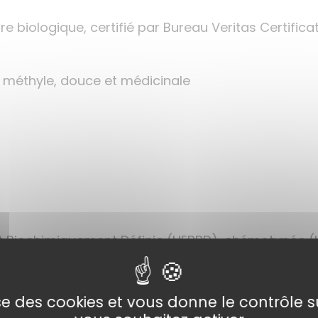
ture biologique, certifié par Bureau Veritas Certific
e méthyle, douce et médicinale
et Biochimiquement Définie (HEBBD), chémotypée 
métique et alimentaire
 respect de l’environnement
lise des cookies et vous donne le contrôle 
imie