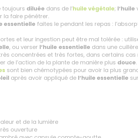
se toujours
diluée
dans de l’
huile végétale
;
l’huile
v
 la faire pénétrer.
e essentielle
faites le pendant les repas : l’absor
ortes et leur ingestion peut être mal tolérée : utili
elle
, ou verser
l’huile
essentielle
dans une cuillèr
rès concentrées et très fortes, dans certains cas n
ier de l’action de la plante de manière plus
douce
.
es
sont bien chémotypées pour avoir la plus grand 
leil
après avoir appliqué de
l’huile essentielle
sur
haleur et de la lumière
rès ouverture
re ambré avec capsule compte-goutte