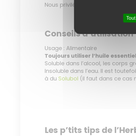
Nous privilégions les petits prod
Tout
Conseils d’utilisation
Usage : Alimentaire
Toujours utiliser l’huile essentie
Soluble dans l’alcool, les corps g
Insoluble dans l’eau. Il est toute
à du
Solubol
(il faut dans ce cas 
Les p’tits tips de l’Her