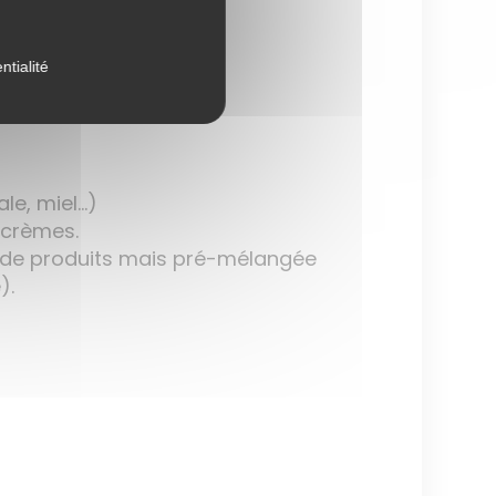
ntialité
le, miel…)
) crèmes.
pes de produits mais pré-mélangée
).