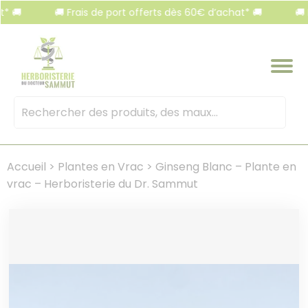
Panneau de gestion des cookies
🚚 Frais de port offerts dès 60€ d’achat* 🚚
🚚 Frai
Mots
clés
:
Accueil
>
Plantes en Vrac
>
Ginseng Blanc – Plante en
vrac – Herboristerie du Dr. Sammut