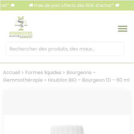
Panneau de gestion des cookies
 🚚
🚚 Frais de port offerts dès 60€ d’achat* 🚚
🚚 F
Mots
clés
:
Accueil
>
Formes liquides
>
Bourgeons –
Gemmothérapie
>
Houblon BIO – Bourgeon 1D – 60 ml