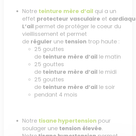
Notre
teinture
mère
d’ail
qui a un
effet
protecteur
vasculaire
et
cardiaqu
L’ail
permet de protéger le coeur du
vieillissement et permet
de
réguler
une
tension
trop haute :
25 gouttes
de
teinture
mère
d’ail
le matin
25 gouttes
de
teinture
mère
d’ail
le midi
25 gouttes
de
teinture
mère
d’ail
le soir
pendant 4 mois
Notre
tisane hypertension
pour
soulager une
tension
élevée
.
Notre
tisane hypertension
permet