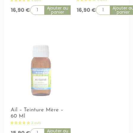
Ajouter au
Ajouter a
16,90
€
16,90
€
panier
panier
Ail – Teinture Mère –
60 Ml
Ajouter au
15,90
€