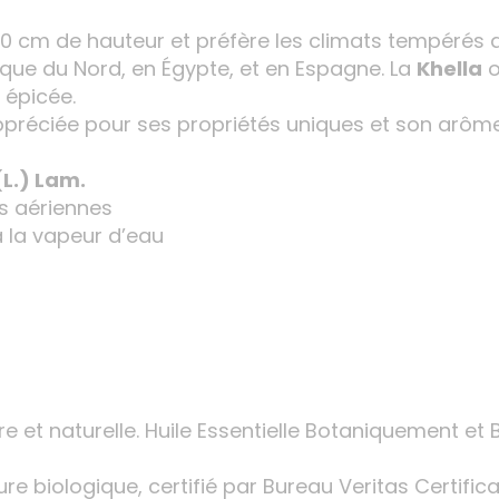
0 cm de hauteur et préfère les climats tempérés av
rique du Nord, en Égypte, et en Espagne. La
Khella
o
 épicée.
préciée pour ses propriétés uniques et son arôme d
L.) Lam.
ies aériennes
 à la vapeur d’eau
re et naturelle. Huile Essentielle Botaniquement e
ture biologique, certifié par Bureau Veritas Certific