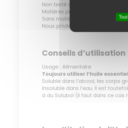
Non testé sur les animaux
Matières premières conformes au
Tout
Sans matière issue de la pétroch
Nous privilégions les petits prod
Conseils d’utilisation
Usage : Alimentaire
Toujours utiliser l’huile essentie
Soluble dans l’alcool, les corps g
Insoluble dans l’eau. Il est toute
à du Solubol (il faut dans ce cas m