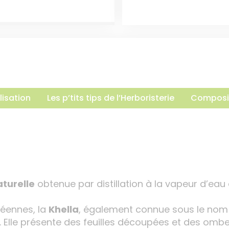
lisation
Les p’tits tips de l’Herboristerie
Composi
aturelle
obtenue par distillation à la vapeur d’eau
néennes, la
Khella
, également connue sous le nom
. Elle présente des feuilles découpées et des omb