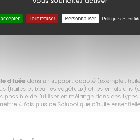
vous souhaitez activer
 respect de l’environnement
 accepter
Tout refuser
Personnaliser
Politique de confide
imie
ucteurs, artisans ainsi que le commerce équitable
lle diluée
dans un support adapté (exemple : huile
ras (huiles et beurres végétaux) et les émulsions 
fois possible de l’utiliser en mélange dans ces ty
ettre 4 fois plus de Solubol que d’huile essentielle