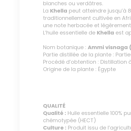
blanches ou verdâtres.
La
Khella
peut atteindre jusqu’à 8
traditionnellement cultivée en Af
une note herbacée et légèrement
L’huile essentielle de
Khella
est ap
Nom botanique :
Ammi visnaga (
Partie distillée de la plante : Part
Procédé d’obtention : Distillation
Origine de la plante : Égypte
QUALITÉ
Qualité :
Huile essentielle 100% pu
chémotypée (HECT)
Culture :
Produit issu de l’agricul