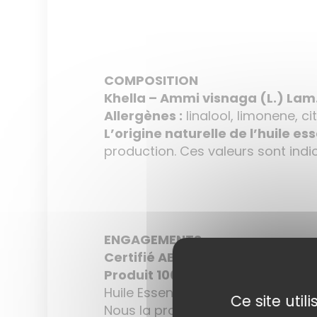
COMPOSITION
Khella – Ammi visnaga (L.) Lam
Allergènes :
linalool, limonene, cit
L’origine naturelle de l’huile ess
production. Ces valeurs sont indic
ENGAGEMENTS
Certifié AB France
Produit 100% naturel
Huile Essentielle Botaniquement 
Ce site uti
Nous la proposons en qualité co