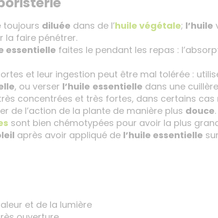
boristerie
se toujours
diluée
dans de l’
huile végétale
;
l’huile
v
 la faire pénétrer.
e essentielle
faites le pendant les repas : l’absor
ortes et leur ingestion peut être mal tolérée : utili
elle
, ou verser
l’huile
essentielle
dans une cuillèr
rès concentrées et très fortes, dans certains cas n
ier de l’action de la plante de manière plus
douce
.
es
sont bien chémotypées pour avoir la plus grand 
leil
après avoir appliqué de
l’huile essentielle
sur
haleur et de la lumière
rès ouverture