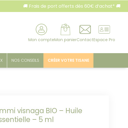
🚚 Frais de port offerts dès 60€ d’achat* 🚚
rcher
Mon compte
Mon panier
Contact
Espace Pro
UX
NOS CONSEILS
CRÉER VOTRE TISANE
Ammi visnaga BIO – Huile
ssentielle – 5 ml