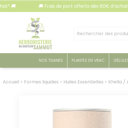
Panneau de gestion des cookies
🚚 Frais de port offerts dès 60€ d’achat* 🚚
Mots
clés
:
NOS TISANES
PLANTES EN VRAC
GÉLULE
Accueil
>
Formes liquides
>
Huiles Essentielles
>
Khella /