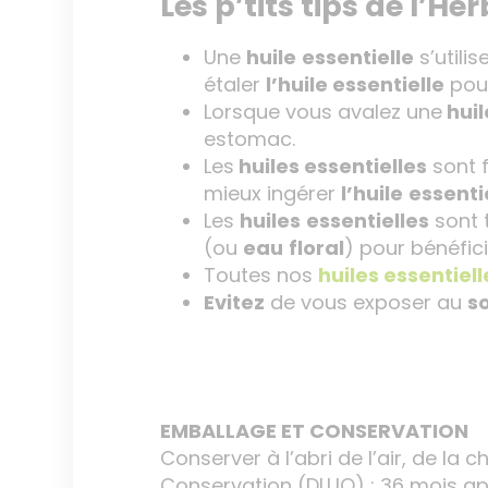
Les p’tits tips de l’Her
Une
huile
essentielle
s’utili
étaler
l’huile essentielle
pour
Lorsque vous avalez une
huil
estomac.
Les
huiles essentielles
sont f
mieux ingérer
l’huile
essenti
Les
huiles
essentielles
sont t
(ou
eau
floral
) pour bénéfic
Toutes nos
huiles essentiell
Evitez
de vous exposer au
so
EMBALLAGE ET CONSERVATION
Conserver à l’abri de l’air, de la c
Conservation (DLUO) : 36 mois ap