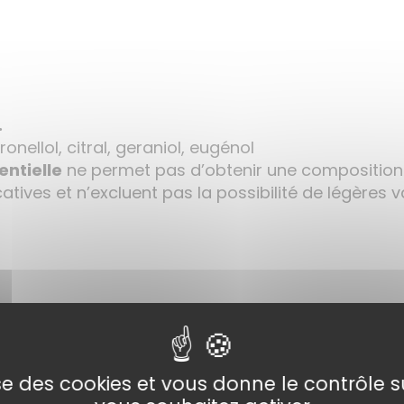
.
ronellol, citral, geraniol, eugénol
entielle
ne permet pas d’obtenir une composition
atives et n’excluent pas la possibilité de légères v
et Biochimiquement Définie (HEBBD), chémotypée 
lise des cookies et vous donne le contrôle 
smétique et alimentaire