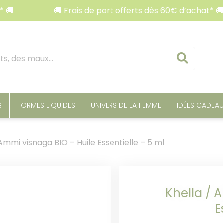
🚚 Frais de port offerts dès 60€ d’achat* 🚚
Reche
S
FORMES LIQUIDES
UNIVERS DE LA FEMME
IDÉES CADEA
 Ammi visnaga BIO – Huile Essentielle – 5 ml
Khella / 
E