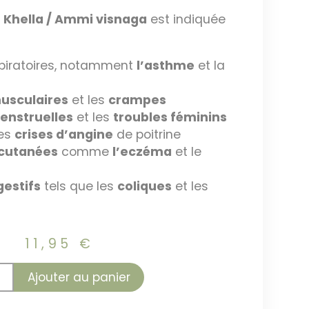
e
Khella / Ammi visnaga
est indiquée
spiratoires, notamment
l’asthme
et la
usculaires
et les
crampes
enstruelles
et les
troubles féminins
des
crises d’angine
de poitrine
 cutanées
comme
l’eczéma
et le
gestifs
tels que les
coliques
et les
11,95
€
Ajouter au panier