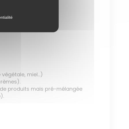
ntialité
 végétale, miel…)
(crèmes).
pes de produits mais pré-mélangée
).