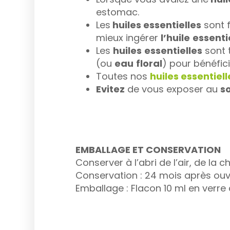
estomac.
Les
huiles essentielles
sont f
mieux ingérer
l’huile
essenti
Les
huiles
essentielles
sont t
(ou
eau
floral
) pour bénéfic
Toutes nos
huiles essentiell
Evitez
de vous exposer au
so
EMBALLAGE ET CONSERVATION
Conserver à l’abri de l’air, de la c
Conservation : 24 mois après ouv
Emballage : Flacon 10 ml en ver