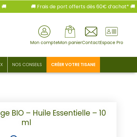
🚚 Frais de port offerts dès 60€ d’achat* 🚚
rcher
Mon compte
Mon panier
Contact
Espace Pro
UX
NOS CONSEILS
CRÉER VOTRE TISANE
e BIO – Huile Essentielle – 10
ml