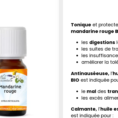
Tonique
et protect
mandarine rouge B
les
digestions
l
les suites de 
les insuffisanc
améliorer la tol
Antinauséeuse,
l’
hu
BIO
est indiquée pou
le
mal
des
tran
les excès alime
Calmante,
l’
huile 
est indiquée pour :