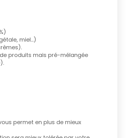
2%)
gétale, miel…)
(crèmes).
pes de produits mais pré-mélangée
).
ous permet en plus de mieux
ption sera mieux tolérée par votre