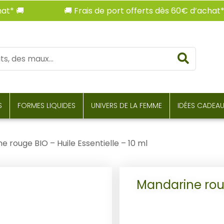

🚚 Frais de port offerts dès 60€ d’achat* 🚚
Reche
S
FORMES LIQUIDES
UNIVERS DE LA FEMME
IDÉES CADEA
e rouge BIO – Huile Essentielle – 10 ml
Mandarine roug