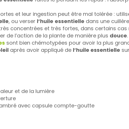
ortes et leur ingestion peut être mal tolérée : utili
elle
, ou verser
l’huile
essentielle
dans une cuillèr
rès concentrées et très fortes, dans certains cas n
ier de l’action de la plante de manière plus
douce
.
es
sont bien chémotypées pour avoir la plus grand 
leil
après avoir appliqué de
l’huile essentielle
sur
haleur et de la lumière
erture
re ambré avec capsule compte-goutte