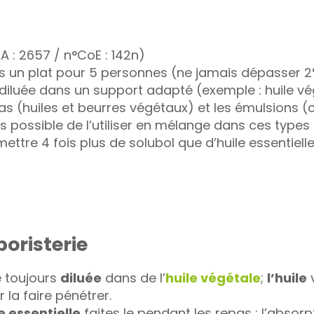
 : 2657 / n°CoE : 142n)
ns un plat pour 5 personnes (ne jamais dépasser 
le diluée dans un support adapté (exemple : huile vé
ras (huiles et beurres végétaux) et les émulsions 
fois possible de l’utiliser en mélange dans ces ty
mettre 4 fois plus de solubol que d’huile essentielle
boristerie
se toujours
diluée
dans de l’
huile végétale
;
l’huile
v
 la faire pénétrer.
e essentielle
faites le pendant les repas : l’absor