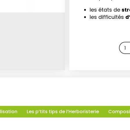
les états de
str
les difficultés
d
lisation
Les p’tits tips de l’Herboristerie
Composi