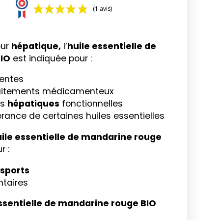
(1 avis)
eur
hépatique,
l’
huile essentielle de
IO
est indiquée pour :
entes
traitements médicamenteux
es
hépatiques
fonctionnelles
érance de certaines huiles essentielles
ile essentielle de mandarine rouge
r :
sports
ntaires
essentielle de mandarine rouge BIO