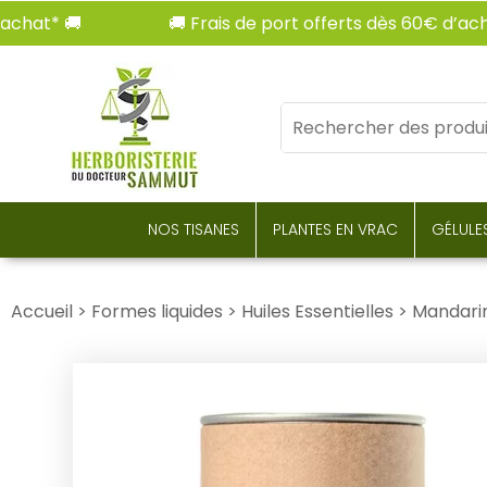
* 🚚
🚚 Frais de port offerts dès 60€ d’achat* 
Mots
clés
:
NOS TISANES
PLANTES EN VRAC
GÉLULE
Accueil
>
Formes liquides
>
Huiles Essentielles
>
Mandarin