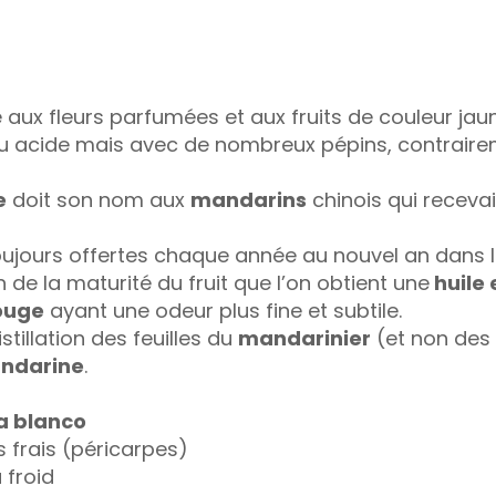
e aux fleurs parfumées et aux fruits de couleur jau
u acide mais avec de nombreux pépins, contrairem
e
doit son nom aux
mandarins
chinois qui receva
toujours offertes chaque année au nouvel an dans l
on de la maturité du fruit que l’on obtient une
huile 
ouge
ayant une odeur plus fine et subtile.
tillation des feuilles du
mandarinier
(et non des 
andarine
.
ta blanco
es frais (péricarpes)
 froid