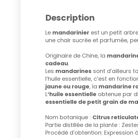
Description
Le
mandarinier
est un petit arbr
une chair sucrée et parfumée, pe
Originaire de Chine, la
mandarin
cadeau
.
Les
mandarines
sont d’ailleurs 
l’huile essentielle, c’est en foncti
jaune ou rouge
, la
mandarine r
L
‘huile essentielle
obtenue par dis
essentielle de petit grain de m
Nom botanique :
Citrus reticula
Partie distillée de la plante : Zest
Procédé d’obtention: Expression à