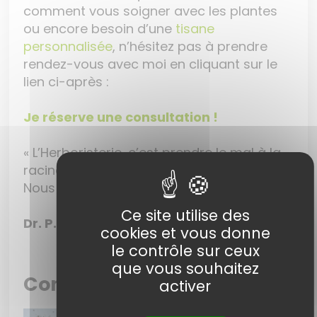
comment vous soigner avec les plantes
ou encore besoin d’une
tisane
personnalisée
, n’hésitez pas à prendre
rendez-vous avec moi en cliquant sur le
lien ci-après :
Je réserve une consultation !
« L’Herboristerie, c’est prendre le mal à la
racine, mais il ne faut pas se planter !
Nous sommes là pour vous conseiller. »
Ce site utilise des
Dr. P. Sammut
cookies et vous donne
le contrôle sur ceux
que vous souhaitez
Composition
activer