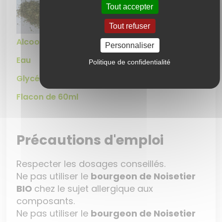
Noisetier - Corylus
Tout accepter
Tout refuser
Alcool 24%
Personnaliser
Eau
Politique de confidentialité
Glycérine
Flacon de 60ml
Précautions d'emploi
Respecter les dosages conseillés.
Ne pas utiliser le
bourgeon de Noisetier
BIO
chez le sujet allergique aux
composants.
Ne pas utiliser le
bourgeon de Noisetier