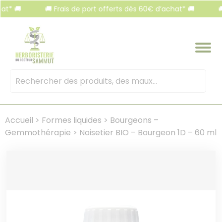
Panneau de gestion des cookies
🚚
🚚 Frais de port offerts dès 60€ d’achat* 🚚
🚚 Fra
Mots
clés
:
Accueil
>
Formes liquides
>
Bourgeons –
Gemmothérapie
>
Noisetier BIO – Bourgeon 1D – 60 ml