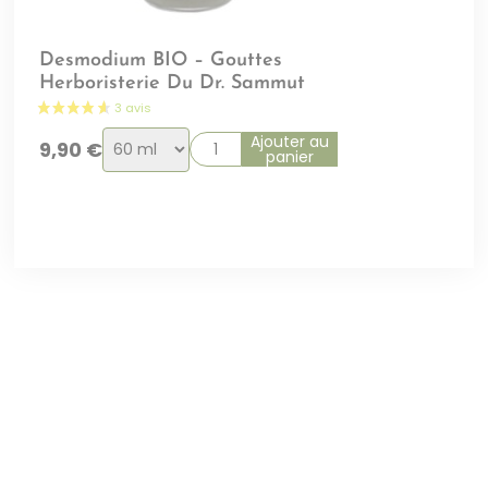
Desmodium BIO – Gouttes
Herboristerie Du Dr. Sammut
Choix
Ajouter au
9,90
€
panier
de
la
variation