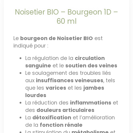
Noisetier BIO – Bourgeon 1D –
60 ml
Le
bourgeon de
Noisetier BIO
est
indiqué pour :
La régulation de la
circulation
sanguine
et le
soutien des veines
Le soulagement des troubles liés
aux
insuffisances veineuses
, tels
que les
varices
et les
jambes
lourdes
La réduction des
inflammations
et
des
douleurs articulaires
La
détoxification
et l’amélioration
de la
fonction rénale
La stimulation du
métabolisme
et