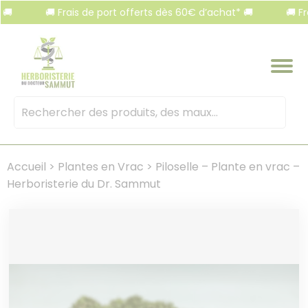
Panneau de gestion des cookies
🚚 Frais de port offerts dès 60€ d’achat* 🚚
🚚 Frais 
Mots
clés
:
Accueil
>
Plantes en Vrac
>
Piloselle – Plante en vrac –
Herboristerie du Dr. Sammut