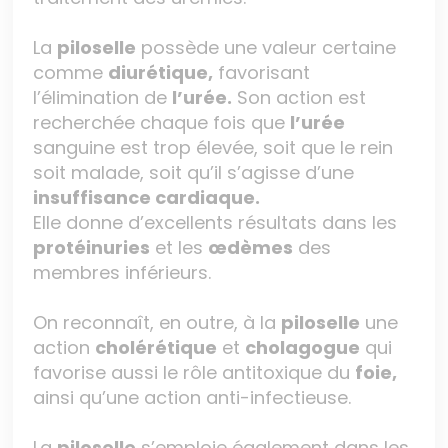
La
piloselle
possède une valeur certaine
comme
diurétique,
favorisant
l’élimination de
l’urée.
Son action est
recherchée chaque fois que
l’urée
sanguine est trop élevée, soit que le rein
soit malade, soit qu’il s’agisse d’une
insuffisance cardiaque.
Elle donne d’excellents résultats dans les
protéinuries
et les
œdèmes
des
membres inférieurs.
On reconnaît, en outre, à la
piloselle
une
action
cholérétique
et
cholagogue
qui
favorise aussi le rôle antitoxique du
foie,
ainsi qu’une action anti-infectieuse.
La
piloselle
s’emploie également dans les