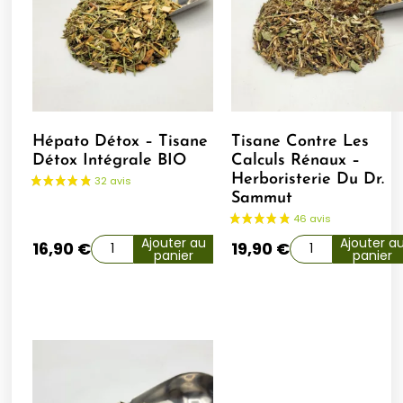
Hépato Détox – Tisane
Tisane Contre Les
Détox Intégrale BIO
Calculs Rénaux –
Herboristerie Du Dr.
Sammut
Ajouter au
Ajouter a
16,90
€
19,90
€
panier
panier