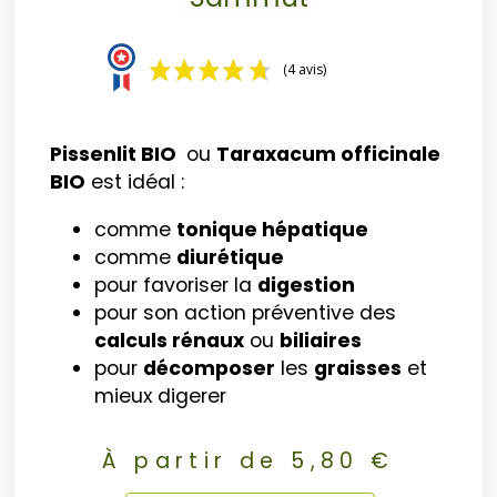
(4 avis)
Pissenlit BIO
ou
Taraxacum officinale
BIO
est idéal :
comme
tonique hépatique
comme
diurétique
pour favoriser la
digestion
pour son action préventive des
calculs rénaux
ou
biliaires
pour
décomposer
les
graisses
et
mieux digerer
À partir de
5,80
€