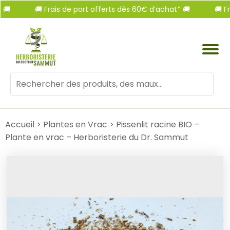
🚚 Frais de port offerts dès 60€ d’achat* 🚚
🚚 Frais
Mots
clés
:
Accueil
>
Plantes en Vrac
>
Pissenlit racine BIO –
Plante en vrac – Herboristerie du Dr. Sammut