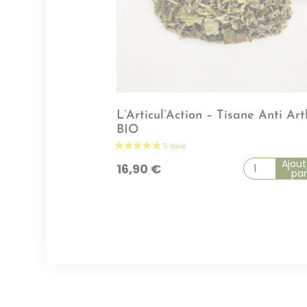
L’Articul’Action – Tisane Anti Ar
BIO
Ajout
16,90
€
pan