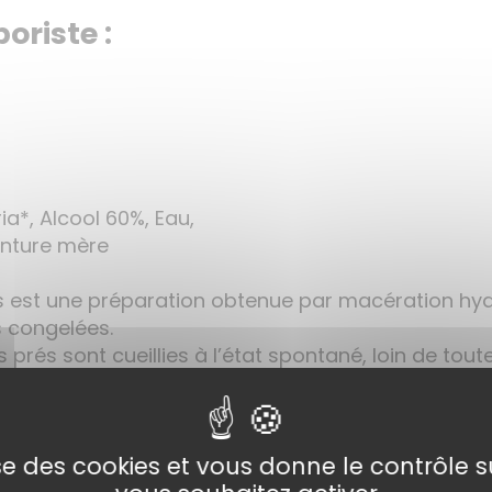
boriste :
ia*, Alcool 60%, Eau,
inture mère
és est une préparation obtenue par macération hy
s congelées.
 prés sont cueillies à l’état spontané, loin de tout
gique par Ecocert, assurant une qualité irréprochab
rés sont particulièrement riches en principes actif
lise des cookies et vous donne le contrôle 
 qui participent à l’effet anti-inflammatoire, anta