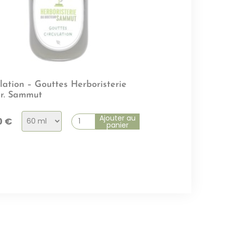
lation – Gouttes Herboristerie
r. Sammut
Choix
Ajouter au
0
€
panier
de
la
variation