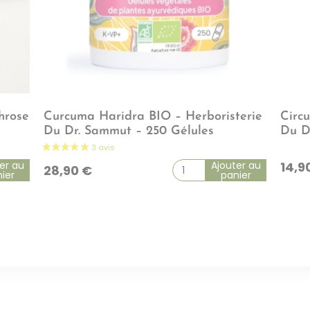
throse
Curcuma Haridra BIO – Herboristerie
Circu
Du Dr. Sammut – 250 Gélules
Du D
er au
Ajouter au
14,9
28,90
€
ier
panier