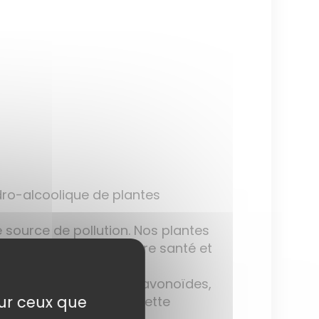
dro-alcoolique de plantes
e source de pollution. Nos plantes
le, respectueuse de votre santé et
s : dérivés salicylés, flavonoïdes,
sur ceux que
lgique et drainant de cette