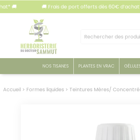
Panneau de gestion des cookies
🚚 Frais de port offerts dès 60€ d’achat* 🚚
Mots
clés
:
NOS TISANES
PLANTES EN VRAC
GÉLULE
Accueil
>
Formes liquides
>
Teintures Mères/ Concentré