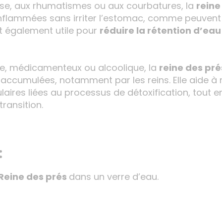
rose, aux rhumatismes ou aux courbatures, la
reine
enflammées sans irriter l’estomac, comme peuvent l
st également utile pour
réduire la rétention d’eau
, médicamenteux ou alcoolique, la
reine des pré
es accumulées, notamment par les reins. Elle aide à 
ulaires liées au processus de détoxification, tou
transition.
:
Reine des prés
dans un verre d’eau.