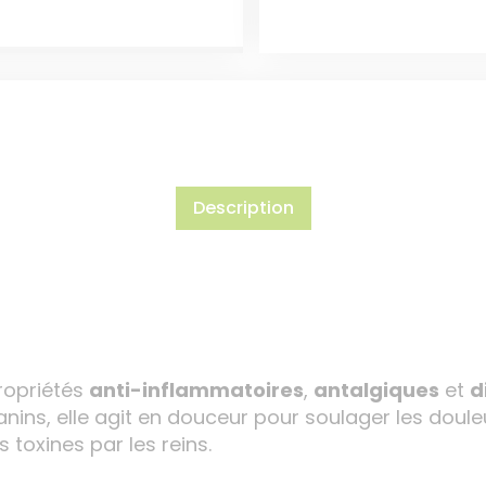
Description
ropriétés
anti-inflammatoires
,
antalgiques
et
d
tanins, elle agit en douceur pour soulager les doule
s toxines par les reins.