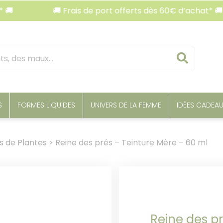
🚚 Frais de port offerts dès 60€ d’achat* 🚚
Reche
S
FORMES LIQUIDES
UNIVERS DE LA FEMME
IDÉES CADEA
s de Plantes
>
Reine des prés – Teinture Mère – 60 ml
Reine des p