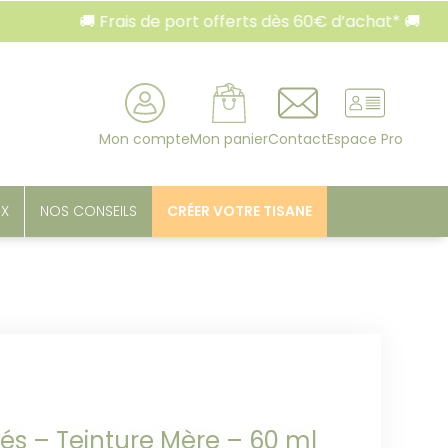
🚚 Frais de port offerts dès 60€ d’achat* 🚚
rcher
Mon compte
Mon panier
Contact
Espace Pro
UX
NOS CONSEILS
CRÉER VOTRE TISANE
rés – Teinture Mère – 60 ml