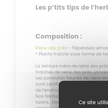
Les p’tits tips de l’her
Composition :
Reine des prés
– Filipendula ulmar
* Plante fraîche sous forme de te
La teinture mère de reine des pr
fraîches de reine des prés, jamai
Les sommités fleuries de reine des
sont certifiées Agriculture Biolo
de l’environnement.
Nos teintures mères de reine des p
Ce site uti
tanins… Des substances précieuses