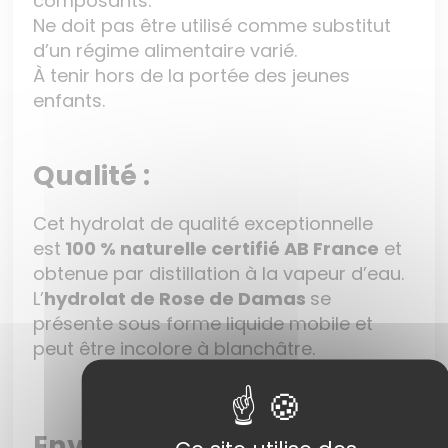
composants.
Ne doit pas être utilisé comme substitut
d’un régime alimentaire varié.
À tenir hors de la portée des jeunes
enfants.
Qualité :
Cet hydrolat de qualité exceptionnelle
est
100 % naturelle certifié AB France
et
obtenue par distillation à la vapeur d’eau.
L’
hydrolat de Rose de Damas
se
présente sous forme liquide mobile et
peut être incolore à blanchâtre.
Envie d’en savoir plus ?