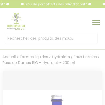
Panneau de gestion des cookies
🚚
🚚 Frais de port offerts dès 60€ d’achat* 🚚
🚚 Fr
Mots
clés
:
Accueil
>
Formes liquides
>
Hydrolats / Eaux florales
>
Rose de Damas BIO – Hydrolat – 200 ml