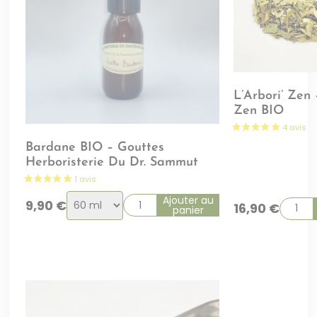
L’Arbori’ Zen
Zen BIO
Bardane BIO – Gouttes
Herboristerie Du Dr. Sammut
Choix
Ajouter au
9,90
€
16,90
€
panier
de
la
variation