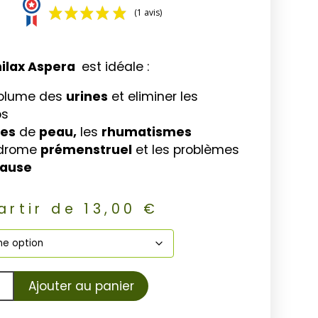
(1 avis)
ilax Aspera
est idéale :
volume des
urines
et eliminer les
ps
ies
de
peau,
les
rhumatismes
ndrome
prémenstruel
et les problèmes
ause
artir de
13,00
€
Ajouter au panier