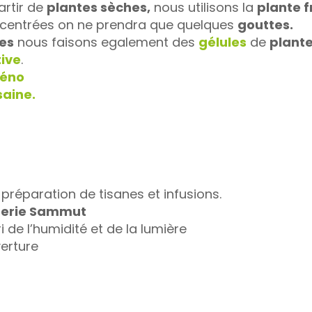
artir de
plantes sèches,
nous utilisons la
plante 
ncentrées on ne prendra que quelques
gouttes.
nes
nous faisons egalement des
gélules
de
plante
tive
.
méno
saine.
préparation de tisanes et infusions.
sterie Sammut
ri de l’humidité et de la lumière
erture