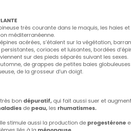
LA PLANTE
ineuse très courante dans le maquis, les haies et l
gion méditerranéenne.
épines acérées, s’étalent sur la végétation, barran
es persistantes, coriaces et luisantes, bordées d’é
 viennent sur des pieds séparés suivant les sexes.
 automne, de grappes de petites baies globuleuses
oueuse, de la grosseur d’un doigt.
 très bon
dépuratif,
qui fait aussi suer et augmen
aladies
de
peau,
les
rhumatismes.
lle stimule aussi la production de
progestérone
e
lèmes liés à la
ménopause.