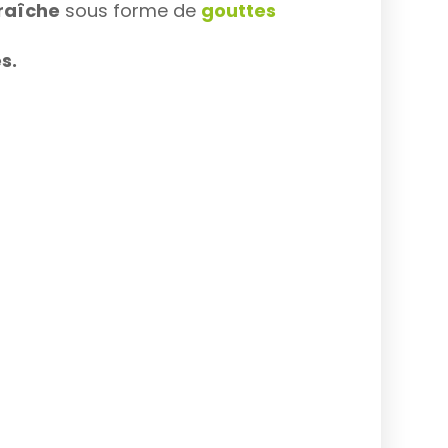
fraîche
sous forme de
gouttes
s.