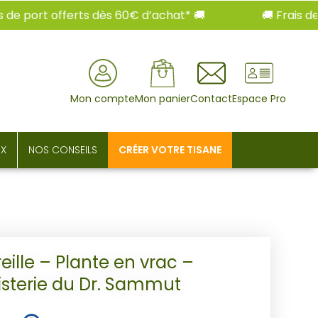
 port offerts dès 60€ d’achat* 🚚
🚚 Frais de por
rcher
Mon compte
Mon panier
Contact
Espace Pro
UX
NOS CONSEILS
CRÉER VOTRE TISANE
eille – Plante en vrac –
isterie du Dr. Sammut