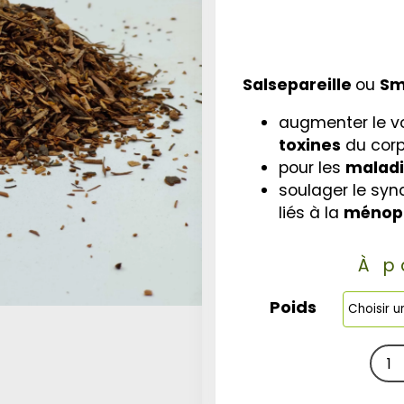
Salsepareille
ou
Sm
augmenter le 
toxines
du cor
pour les
malad
soulager le sy
liés à la
ménop
À p
Poids