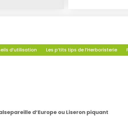
ils d’utilisation
Les p’tits tips de l’Herboristerie
Salsepareille d’Europe ou Liseron piquant