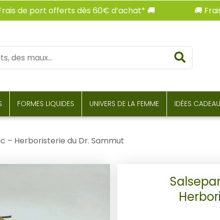
 de port offerts dès 60€ d’achat* 🚚
🚚 Frais de
Reche
S
FORMES LIQUIDES
UNIVERS DE LA FEMME
IDÉES CADEA
ac – Herboristerie du Dr. Sammut
Salsepar
Herbor