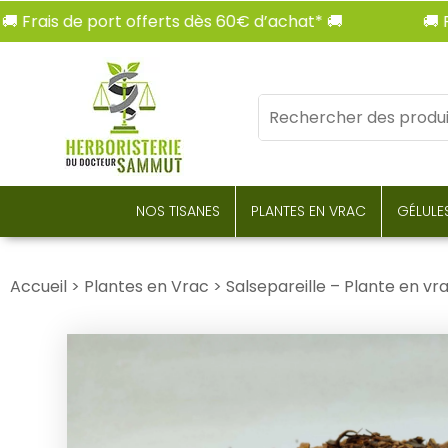
rais de port offerts dès 60€ d’achat* 🚚
🚚 Frais
Mots
clés
:
NOS TISANES
PLANTES EN VRAC
GÉLULE
Accueil
>
Plantes en Vrac
>
Salsepareille – Plante en vr