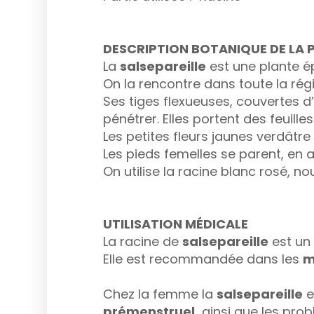
DESCRIPTION BOTANIQUE DE 
La
salsepareille
est une plante ép
On la rencontre dans toute la ré
Ses tiges flexueuses, couvertes d’
pénétrer. Elles portent des feuill
Les petites fleurs jaunes verdâtre
Les pieds femelles se parent, en
On utilise la racine blanc rosé, n
UTILISATION MÉDICALE
La racine de
salsepareille
est un
Elle est recommandée dans les
m
Chez la femme la
salsepareille
e
prémenstruel,
ainsi que les prob