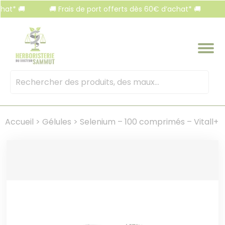
Panneau de gestion des cookies
 🚚
🚚 Frais de port offerts dès 60€ d’achat* 🚚
🚚 F
Mots
clés
:
Accueil
>
Gélules
>
Selenium – 100 comprimés – Vitall+