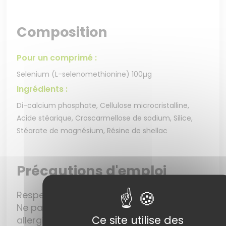
Composition
Pour un comprimé :
Selenium (L-selenomethionine) 100µg
Ingrédients :
Di-calcium phosphate, Cellulose microcristalline,
Acide stéarique, Croscarmellose de sodium, Silice,
Stéarate de magnésium, Résine de shellac
Précautions d'emploi
Respecter les dosages conseillés.
Ne pas utiliser le
sélénium
chez le sujet
Ce site utilise des
allergique à l’un de ses composants.