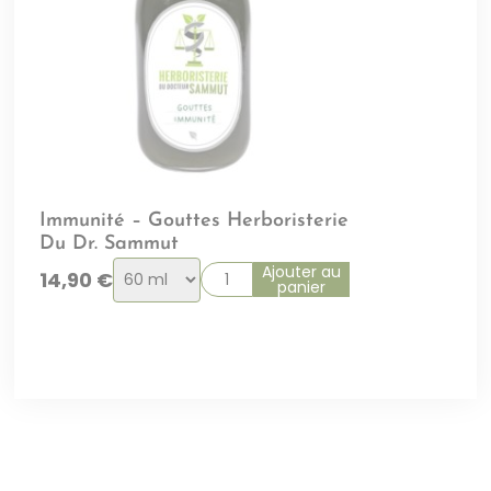
Immunité – Gouttes Herboristerie
Du Dr. Sammut
Choix
Ajouter au
14,90
€
panier
de
la
variation