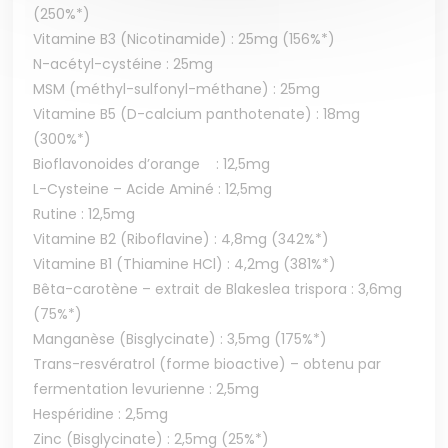
(250%*)
Vitamine B3 (Nicotinamide) : 25mg (156%*)
N-acétyl-cystéine : 25mg
MSM (méthyl-sulfonyl-méthane) : 25mg
Vitamine B5 (D-calcium panthotenate) : 18mg
(300%*)
Bioflavonoides d’orange : 12,5mg
L-Cysteine – Acide Aminé : 12,5mg
Rutine : 12,5mg
Vitamine B2 (Riboflavine) : 4,8mg (342%*)
Vitamine B1 (Thiamine HCl) : 4,2mg (381%*)
Bêta-carotène – extrait de Blakeslea trispora : 3,6mg
(75%*)
Manganèse (Bisglycinate) : 3,5mg (175%*)
Trans-resvératrol (forme bioactive) – obtenu par
fermentation levurienne : 2,5mg
Hespéridine : 2,5mg
Zinc (Bisglycinate) : 2,5mg (25%*)