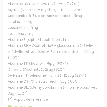
Vitamine B6 (Pyridoxine HCl) : 2mg (142%*)
Myrtille (Vaccinium myrtillus) – fruit – Extrait
Standardisé à 15% d’anthocyanosides : 1,5mg
Lutéine : 1mg
Zéaxanthine : 1mg
Lycopène : 1mg
Vitamine E (alpha-Tocotriénol) : 1mg
Vitamine B9 – Quatrefolic® – glucosamine (6S)-5-
méthyltétrahydrofolate- Forme bioactive : 200µg
(100%*)
Vitamine B8 (Biotine) : 75µg (150%*)
Chrome (Picolinate) : 25µg (62%*)
Sélénium (L-selenomethionine) : 12,5µg (22%*)
Vitamine D3 (Cholécalciférol) : 5µg (100%*)
Vitamine B12 (Méthylcobalamine) – forme bioactive :
3µg (120%*)
(*) Apport de référence.
Elaboré avec :