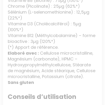
Vitamine B8 (Biotine) : 75µg (150%*)
Chrome (Picolinate) : 25µg (62%*)
Sélénium (L-selenomethionine) : 12,5µg
(22%*)
Vitamine D3 (Cholécalciférol) : 5µg
(100%*)
Vitamine B12 (Méthylcobalamine) – forme
bioactive : 3µg (120%*)
(*) Apport de référence.
Elaboré avec :
Cellulose microcristalline,
Magnésium (carbonate), HPMC –
Hydroxypropylméthylcellulose, Stéarate
de magnésium, Acide stéarique, Cellulose
microcristalline, Potassium (citrate).
Sans gluten
Conseils d’utilisation