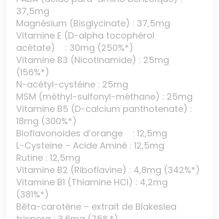
37,5mg
Magnésium (Bisglycinate) : 37,5mg
Vitamine E (D-alpha tocophérol
acétate) : 30mg (250%*)
Vitamine B3 (Nicotinamide) : 25mg
(156%*)
N-acétyl-cystéine : 25mg
MSM (méthyl-sulfonyl-méthane) : 25mg
Vitamine B5 (D-calcium panthotenate) :
18mg (300%*)
Bioflavonoides d’orange : 12,5mg
L-Cysteine – Acide Aminé : 12,5mg
Rutine : 12,5mg
Vitamine B2 (Riboflavine) : 4,8mg (342%*)
Vitamine B1 (Thiamine HCl) : 4,2mg
(381%*)
Bêta-carotène – extrait de Blakeslea
trispora : 3,6mg (75%*)