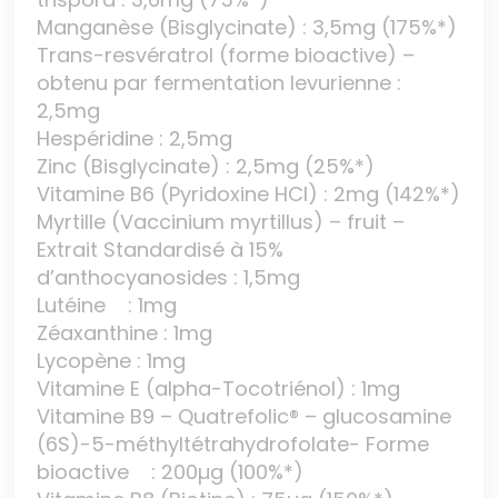
Manganèse (Bisglycinate) : 3,5mg (175%*)
Trans-resvératrol (forme bioactive) –
obtenu par fermentation levurienne :
2,5mg
Hespéridine : 2,5mg
Zinc (Bisglycinate) : 2,5mg (25%*)
Vitamine B6 (Pyridoxine HCl) : 2mg (142%*)
Myrtille (Vaccinium myrtillus) – fruit –
Extrait Standardisé à 15%
d’anthocyanosides : 1,5mg
Lutéine : 1mg
Zéaxanthine : 1mg
Lycopène : 1mg
Vitamine E (alpha-Tocotriénol) : 1mg
Vitamine B9 – Quatrefolic® – glucosamine
(6S)-5-méthyltétrahydrofolate- Forme
bioactive : 200µg (100%*)