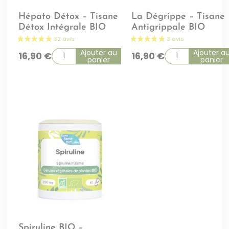
Hépato Détox – Tisane
La Dégrippe – Tisane
Détox Intégrale BIO
Antigrippale BIO
Ajouter au
Ajouter a
16,90
€
16,90
€
panier
panier
Spiruline BIO –