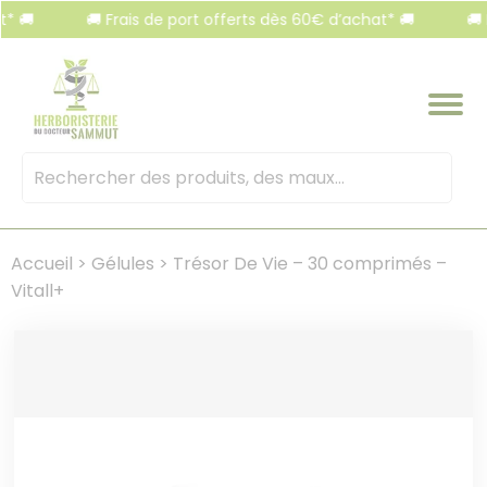
Panneau de gestion des cookies
🚚 Frais de port offerts dès 60€ d’achat* 🚚
🚚 Frais
Mots
clés
:
Accueil
>
Gélules
>
Trésor De Vie – 30 comprimés –
Vitall+