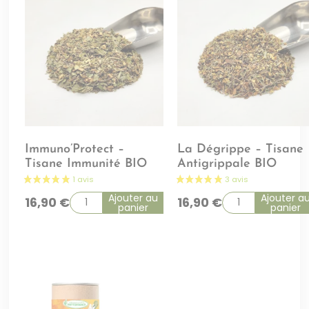
Immuno’Protect –
La Dégrippe – Tisane
Tisane Immunité BIO
Antigrippale BIO
Ajouter au
Ajouter a
16,90
€
16,90
€
panier
panier