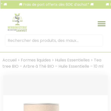
Panneau de gestion des cookies
🚚 Frais de port offerts dès 60€ d’achat* 🚚
🚚 Frais
Mots
clés
:
Accueil
>
Formes liquides
>
Huiles Essentielles
>
Tea
tree BIO – Arbre à Thé BIO – Huile Essentielle – 10 ml