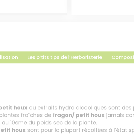
lisation
Les p’tits tips de l’Herboristerie
Composi
petit houx
ou extraits hydro alcooliques sont des
lantes fraîches de f
ragon/ petit houx
jamais con
 au 10eme du poids sec de la plante.
etit houx
sont pour la plupart récoltées à l’état s