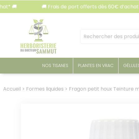
Panneau de gestion des cookies
🚚 Frais de port offerts dès 60€ d’achat* 🚚
Mots
clés
:
NOS TISANES
PLANTES EN VRAC
GÉLULE
Accueil
>
Formes liquides
>
Fragon petit houx Teinture 