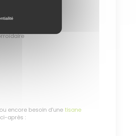
ntialité
orroïdaire
 ou encore besoin d’une
tisane
ci-après :