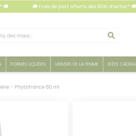
🚚 Frais de port offerts dès 60€ d’achat* 🚚
Reche
S
FORMES LIQUIDES
UNIVERS DE LA FEMME
IDÉES CADEA
mère – Phytofrance 60 ml