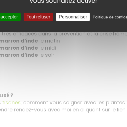
vous souhaitez activer
pour améliorer la circulation veineuse
e de cyprès
le matin
 accepter
Tout refuser
Personnaliser
Politique de confide
e de cyprès
le midi
e de cyprès
le soir
e
très efficaces dans la prévention et la crise hém
marron d’inde
le matin
marron d’inde
le midi
marron d’inde
le soir
ISÉ ?
s
tisanes
, comment vous soigner avec les plantes
rendre rendez-vous avec moi en cliquant sur le lien 