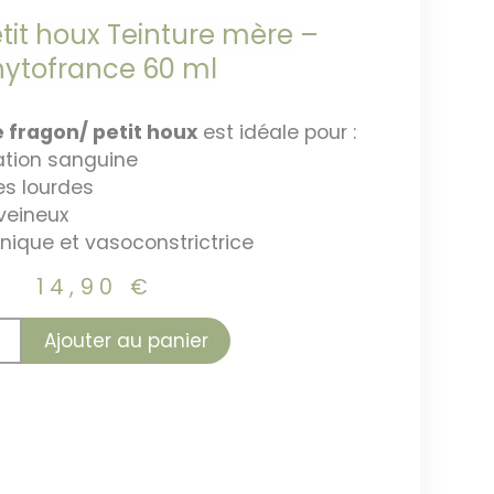
tit houx Teinture mère –
hytofrance 60 ml
 fragon/ petit houx
est idéale pour :
lation sanguine
es lourdes
 veineux
nique et vasoconstrictrice
14,90
€
Ajouter au panier