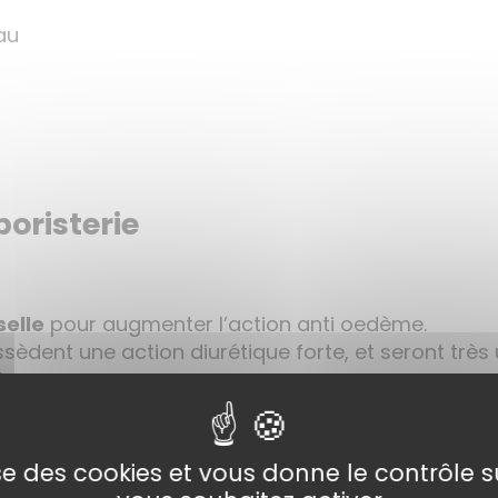
au
boristerie
selle
pour augmenter l’action anti oedème.
sèdent une action diurétique forte, et seront très
’eau
atin
di
h
lise des cookies et vous donne le contrôle 