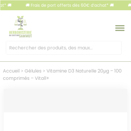
Panneau de gestion des cookies

🚚 Frais de port offerts dès 60€ d’achat* 🚚
🚚 Frai
Mots
clés
:
Accueil
>
Gélules
>
Vitamine D3 Naturelle 20µg – 100
comprimés – Vitall+