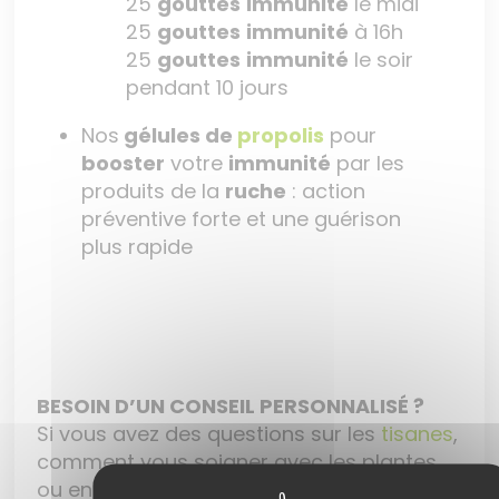
25
gouttes
immunité
le midi
25
gouttes
immunité
à 16h
25
gouttes
immunité
le soir
pendant 10 jours
Nos
gélules de
propolis
pour
booster
votre
immunité
par les
produits de la
ruche
: action
préventive forte et une guérison
plus rapide
BESOIN D’UN CONSEIL PERSONNALISÉ ?
Si vous avez des questions sur les
tisanes
,
comment vous soigner avec les plantes
ou encore besoin d’une
tisane