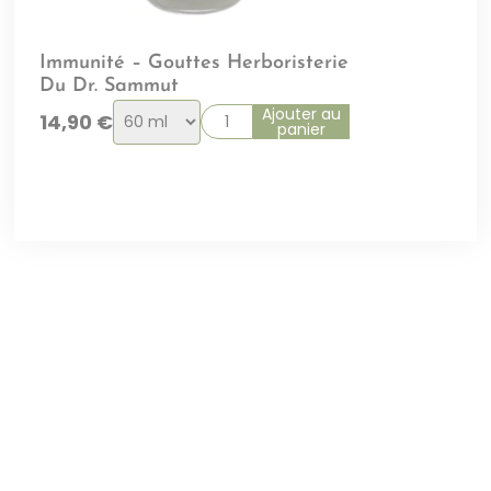
Immunité – Gouttes Herboristerie
Du Dr. Sammut
Choix
Ajouter au
14,90
€
panier
de
la
variation