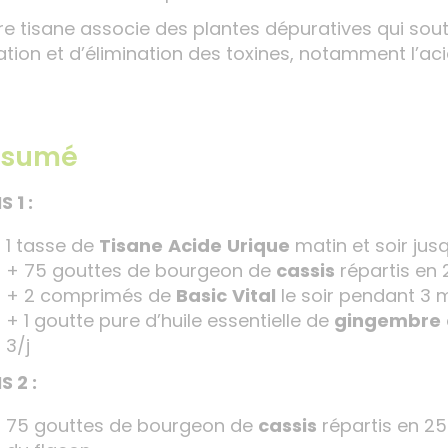
re tisane associe des plantes dépuratives qui soutie
tration et d’élimination des toxines, notamment l’aci
ésumé
 1 :
1 tasse de
Tisane
Acide
Urique
matin et soir jus
+ 75 gouttes de bourgeon de
cassis
répartis en 
+ 2 comprimés de
Basic
Vital
le soir pendant 3 
+ 1 goutte pure d’huile essentielle de
gingembre
3/j
S 2 :
75 gouttes de bourgeon de
cassis
répartis en 25