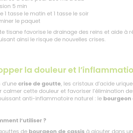
usion 5 min
e 1 tasse le matin et 1 tasse le soir
miner le paquet
te tisane favorise le drainage des reins et aide à r
isant ainsi le risque de nouvelles crises.
opper la douleur et l’inflammati
s d’une
crise de goutte
, les cristaux d’acide uriq
r calmer cette douleur et favoriser l’élimination de
puissant anti-inflammatoire naturel : le
bourgeon 
ment l’utiliser ?
gouttes de
bourgeon
de
cassis
à ajouter dans un v