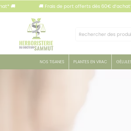
Panneau de gestion des cookies
🚚 Frais de port offerts dès 60€ d’achat* 🚚
Mots
clés
:
NOS TISANES
PLANTES EN VRAC
GÉLULE