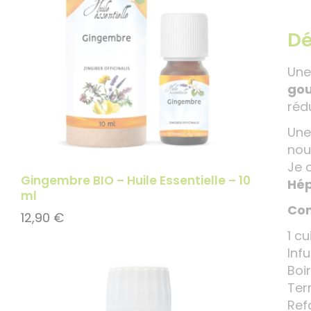
Dé
Une
gou
rédu
Une
nouv
Je 
Gingembre BIO – Huile Essentielle – 10
Hép
ml
Com
12,90
€
1 c
Inf
Boir
Ter
Ref