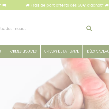
🚚 Frais de port offerts dès 60€ d’achat* 🚚
Reche
S
FORMES LIQUIDES
UNIVERS DE LA FEMME
IDÉES CADEA