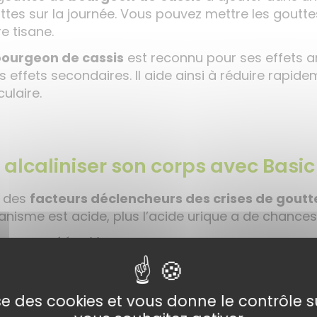
ttes sur la journée. Vous pouvez mettre les goutt
e tisane.
ourgeon de cassis
est reconnu pour ses effets a
s effets secondaires. Il aide ainsi à réduire rapide
culaire.
 alcaliniser son corps avec Basic 
n des
facteurs déclencheurs des crises de goutt
anisme est acide, plus l’acide urique a de chance
jectif ?
Rééquilibrer
votre
pH
et rendre votre cor
veaux cristaux grâce à
Basic
Vital
!
lise des cookies et vous donne le contrôle 
ment l’utiliser ?