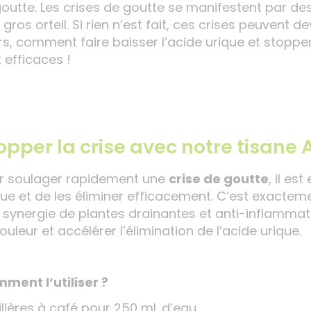
 goutte. Les crises de goutte se manifestent par de
ros orteil. Si rien n’est fait, ces crises peuvent 
rs, comment faire baisser l’acide urique et stoppe
 efficaces !
opper la crise avec notre tisane 
r soulager rapidement une
crise de goutte
, il es
que et de les éliminer efficacement. C’est exacte
 synergie de plantes drainantes et anti-inflamma
ouleur et accélérer l’élimination de l’acide urique.
ment l’utiliser ?
uillères à café pour 250 mL d’eau