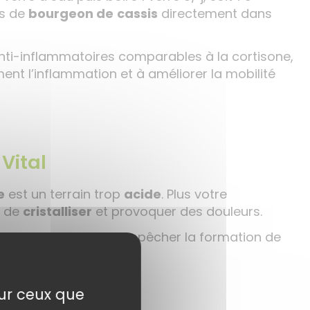
es de
bourgeon de
cassis
directement dans
nti-inflammatoires comparables à la cortisone,
ment l’inflammation et à améliorer la mobilité
Vital
e
est un terrain trop
acide
. Plus votre
s de
cristalliser
et provoquer des douleurs.
ps plus alcalin pour empêcher la formation de
sur ceux que