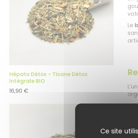
gou
votr
Le
b
san
arti
Re
Hépato Détox – Tisane Détox
Intégrale BIO
L’u
16,90
€
org
L’ob
nou
Ce site uti
Com