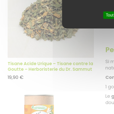
2 c
Tout
Ce 
réta
Pe
Si 
Tisane Acide Urique – Tisane contre la
natu
Goutte – Herboristerie du Dr. Sammut
Com
19,90
€
1 g
Le
doul