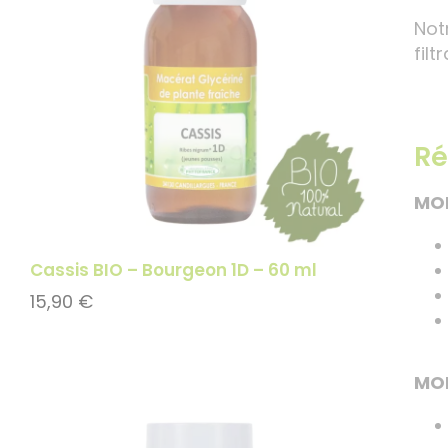
Not
fil
R
MOIS
Cassis BIO – Bourgeon 1D – 60 ml
15,90
€
MOI