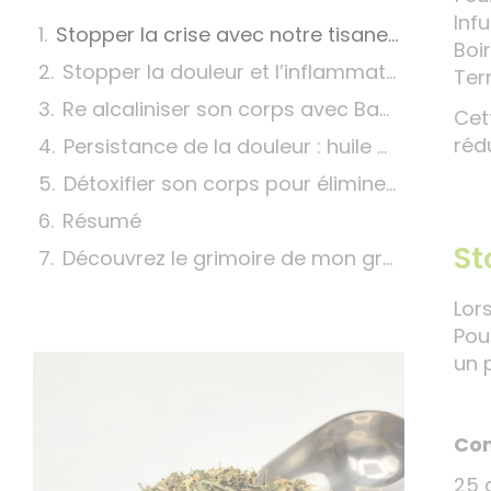
Inf
Stopper la crise avec notre tisane Acide Urique
Boir
Stopper la douleur et l’inflammation avec le bourgeon de cassis
Ter
Re alcaliniser son corps avec Basic Vital
Cet
rédu
Persistance de la douleur : huile essentielle de gingembre
Détoxifier son corps pour éliminer l’acide urique
Résumé
St
Découvrez le grimoire de mon grand-père pour tout savoir sur les plantes, mes recettes et bien plus encore !
Lor
Pou
un 
Com
25 