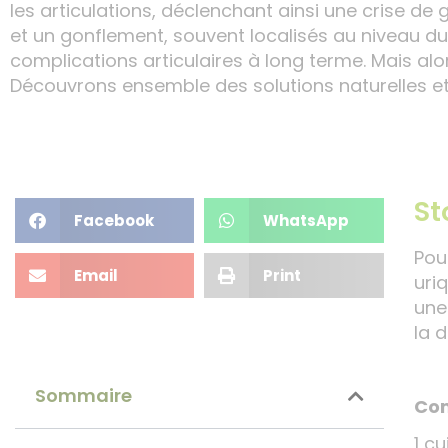
les articulations, déclenchant ainsi une crise de
et un gonflement, souvent localisés au niveau du g
complications articulaires à long terme. Mais alo
Découvrons ensemble des solutions naturelles et
St
Facebook
WhatsApp
Pou
Email
Print
uri
une
la d
Sommaire
Com
1 c