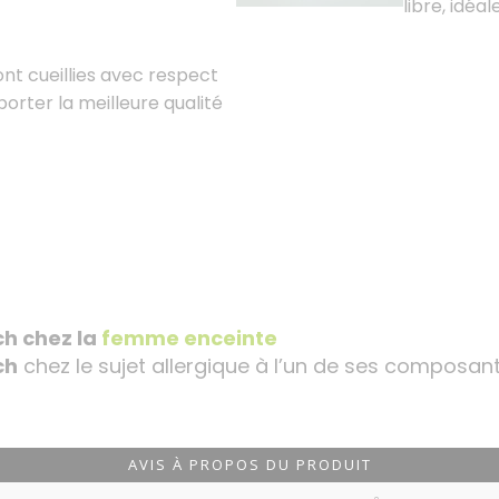
libre, idéa
ont cueillies avec respect
orter la meilleure qualité
.
ch chez la
femme enceinte
ch
chez le sujet allergique à l’un de ses composant
AVIS À PROPOS DU PRODUIT