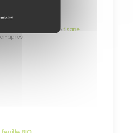
ntialité
 ou encore besoin d’une
tisane
ci-après :
 feuille BIO