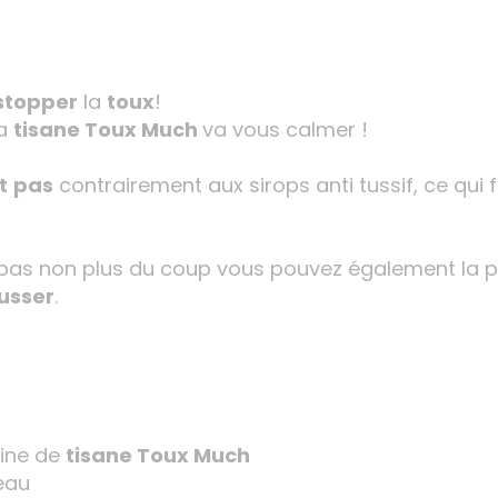
stopper
la
toux
!
La
tisane Toux Much
va vous calmer !
t
pas
contrairement aux sirops anti tussif, ce qui
 pas non plus du coup vous pouvez également la 
usser
.
eine de
tisane Toux Much
’eau