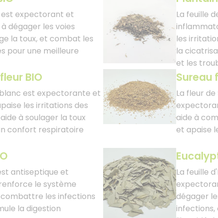
 est expectorant et
La feuille 
e à dégager les voies
inflammato
age la toux, et combat les
les irritat
es pour une meilleure
la cicatris
et les trou
fleur BIO
Sureau f
n blanc est expectorante et
La fleur de
paise les irritations des
expectorant
 aide à soulager la toux
aide à co
un confort respiratoire
et apaise l
IO
Eucalypt
est antiseptique et
La feuille 
 renforce le système
expectorant
 combattre les infections
dégager le
mule la digestion
infections,