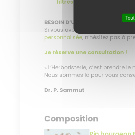
filtres réutilisables en silic
Tout
BESOIN D’UN CONSEIL PERSONNAL
Si vous avez des questions sur le
personnalisée
, n’hésitez pas à p
Je réserve une consultation !
« L’Herboristerie, c’est prendre le 
Nous sommes là pour vous conseil
Dr. P. Sammut
Composition
Pin bourgeon 