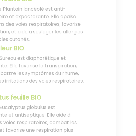
de Plantain lancéolé est anti-
ire et expectorante. Elle apaise
ions des voies respiratoires, favorise
ation, et aide à soulager les allergies
bles cutanés.
leur BIO
 Sureau est diaphorétique et
e. Elle favorise la transpiration,
mbattre les symptômes du rhume,
es irritations des voies respiratoires.
us feuille BIO
d'Eucalyptus globulus est
e et antiseptique. Elle aide à
s voies respiratoires, combat les
 et favorise une respiration plus