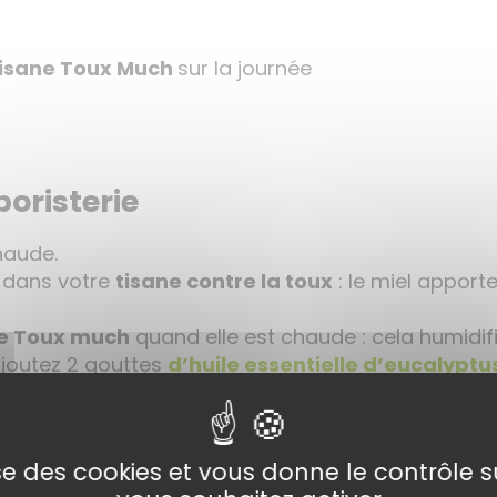
tisane Toux Much
sur la journée
boristerie
aude.
dans votre
tisane contre la toux
: le miel apport
e Toux much
quand elle est chaude : cela humidif
ajoutez 2 gouttes
d’huile essentielle d’eucalyptu
a boire.
ttez 1 goute
d’
huile essentielle de pin
sur vos poi
lise des cookies et vous donne le contrôle 
s médicinales nous avons des filtres pratiques qu