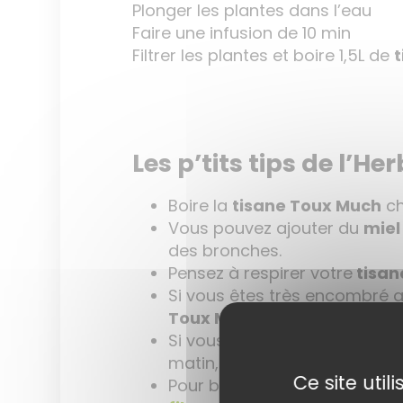
Plonger les plantes dans l’eau
Faire une infusion de 10 min
Filtrer les plantes et boire 1,5L de
Les p’tits tips de l’Her
Boire la
tisane Toux Much
ch
Vous pouvez ajouter du
miel
des bronches.
Pensez à respirer votre
tisan
Si vous êtes très encombré 
Toux Much
chaude avant de l
Si vous toussez beaucoup me
matin, midi et soir.
Ce site uti
Pour bien filtrer vos plante