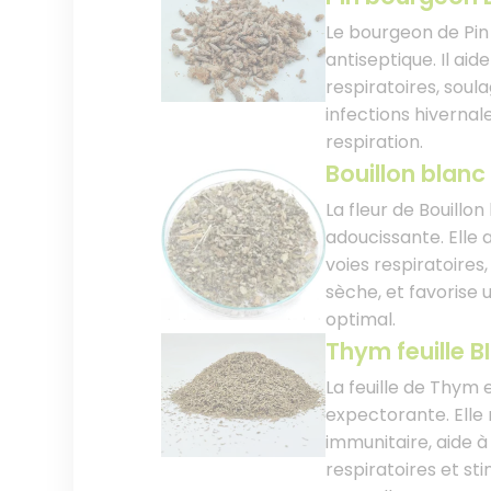
Le bourgeon de Pin
antiseptique. Il aid
respiratoires, soul
infections hivernal
respiration.
Bouillon blanc 
La fleur de Bouillo
adoucissante. Elle a
voies respiratoires,
sèche, et favorise 
optimal.
Thym feuille B
La feuille de Thym 
expectorante. Elle
immunitaire, aide à
respiratoires et sti