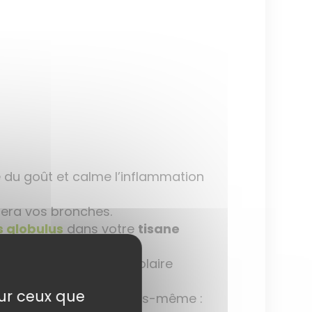
e du goût et calme l’inflammation
iera vos bronches.
s globulus
dans votre
tisane
gnet et votre plexus solaire
sur ceux que
e vous pouvez remplir vous-même :