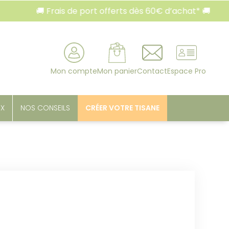
🚚 Frais de port offerts dès 60€ d’achat* 🚚

rcher
Mon compte
Mon panier
Contact
Espace Pro
UX
NOS CONSEILS
CRÉER VOTRE TISANE