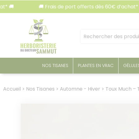
Panneau de gestion des cookies
🚚 Frais de port offerts dès 60€ d’achat* 🚚
Mots
clés
:
NOS TISANES
PLANTES EN VRAC
GÉLULE
Accueil
>
Nos Tisanes
>
Automne - Hiver
>
Toux Much – T