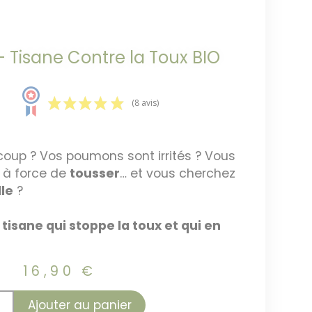
 Tisane Contre la Toux BIO
(8 avis)
oup ? Vos poumons sont irrités ? Vous
 à force de
tousser
… et vous cherchez
le
?
isane qui stoppe la toux et qui en
16,90
€
Ajouter au panier