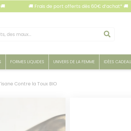
🚚 Frais de port offerts dès 60€ d’achat* 🚚
Reche
S
FORMES LIQUIDES
UNIVERS DE LA FEMME
IDÉES CADEA
isane Contre la Toux BIO