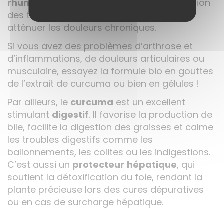
rhumatismes
. Il aide à réduire l’inflammation
des tissus, à améliorer la souplesse et à
atténuer les douleurs chroniques.
Si vous avez des problèmes d’arthrose et
d’inflammations, de douleurs articulaires ou
musculaire, essayez la formule bio en gouttes
de l’extrait de curcuma ou bien en gélules !
Par ailleurs, le
curcuma
est un excellent
stimulant
digestif
. Il favorise la production de
bile, facilite la digestion des graisses et calme
les troubles digestifs comme les
ballonnements, les colites ou les indigestions.
C’est aussi un
protecteur
hépatique
, qui
soutient la détoxification du foie, rendant la
plante précieuse lors des cures dépuratives
ou en cas de surcharge hépatique.