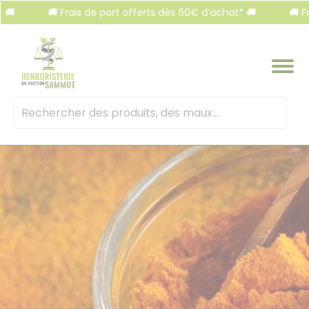
Panneau de gestion des cookies
🚚 Frais de port offerts dès 60€ d’achat* 🚚
🚚 Frais d
Mots
clés
: