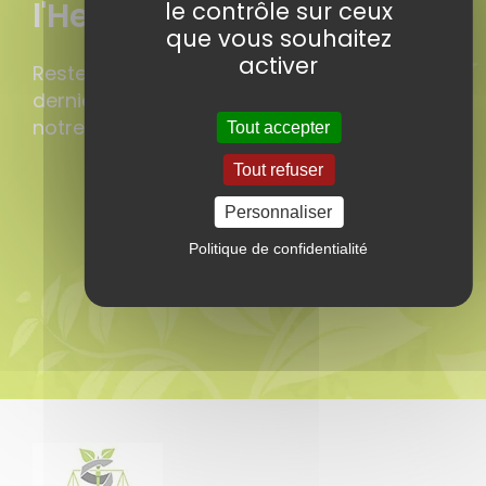
l'Herbonews !
le contrôle sur ceux
que vous souhaitez
activer
Restez informé des nouveautés, de nos
derniers conseils en vous abonnant à
notre lettre d’informations.
Tout accepter
3 avis
Tout refuser
Personnaliser
Politique de confidentialité