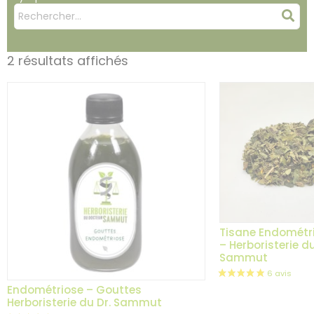
Mots
Rec
clés
:
2 résultats affichés
Tisane Endométri
– Herboristerie du
Sammut
Endométriose – Gouttes
Herboristerie du Dr. Sammut