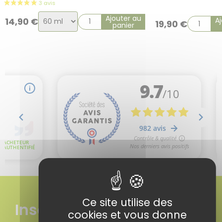
Choix
Ajouter au
14,90
€
A
19,90
€
panier
de
la
variation
Ce site utilise des
Inscrivez-vous à
cookies et vous donne