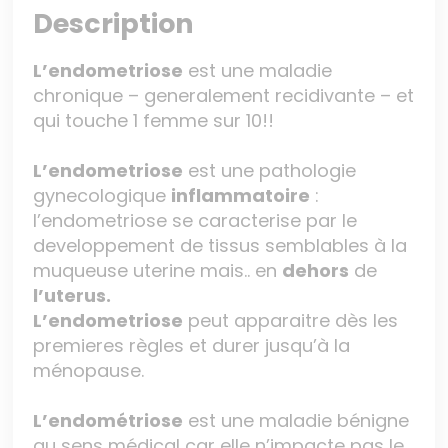
Description
L’endometriose
est une maladie
chronique – generalement recidivante – et
qui touche 1 femme sur 10!!
L’endometriose
est une pathologie
gynecologique
inflammatoire
:
l’endometriose se caracterise par le
developpement de tissus semblables à la
muqueuse uterine mais.. en
dehors
de
l’uterus.
L’endometriose
peut apparaitre dès les
premieres règles et durer jusqu’à la
ménopause.
L’endométriose
est une maladie bénigne
au sens médical car elle n’impacte pas le