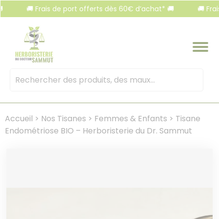
Panneau de gestion des cookies
🚚 Frais de port offerts dès 60€ d’achat* 🚚
🚚 Frais de 
Mots
clés
:
Accueil
>
Nos Tisanes
>
Femmes & Enfants
>
Tisane
Endométriose BIO – Herboristerie du Dr. Sammut