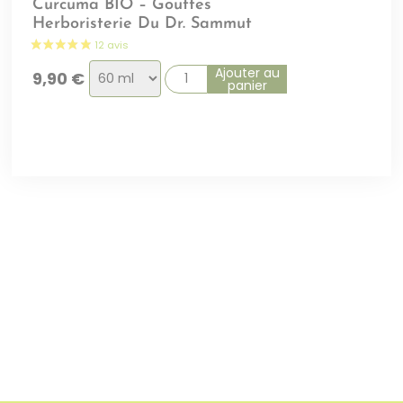
Curcuma BIO – Gouttes
Herboristerie Du Dr. Sammut
Choix
Ajouter au
9,90
€
panier
de
la
variation