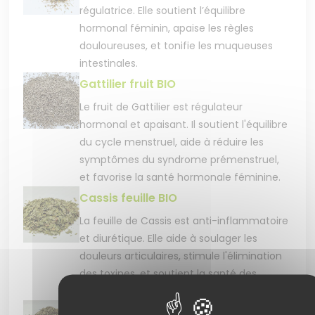
régulatrice. Elle soutient l’équilibre
hormonal féminin, apaise les règles
douloureuses, et tonifie les muqueuses
intestinales.
Gattilier fruit BIO
Le fruit de Gattilier est régulateur
hormonal et apaisant. Il soutient l'équilibre
du cycle menstruel, aide à réduire les
symptômes du syndrome prémenstruel,
et favorise la santé hormonale féminine.
Cassis feuille BIO
La feuille de Cassis est anti-inflammatoire
et diurétique. Elle aide à soulager les
douleurs articulaires, stimule l'élimination
des toxines, et soutient la santé des
articulations naturellement.
Reine des près partie aérienne BIO