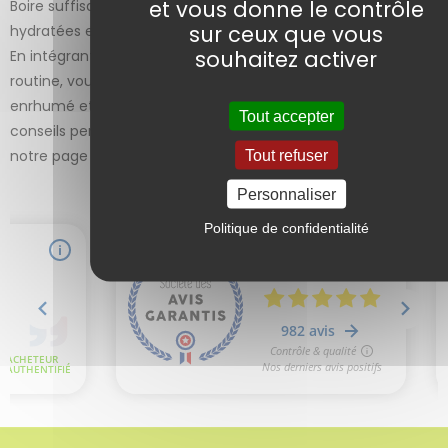
et vous donne le contrôle
Boire suffisamment d’eau aide à maintenir les muqueuses
sur ceux que vous
hydratées et à réduire l’inflammation.
souhaitez activer
En intégrant ces plantes et méthodes naturelles dans votre
routine, vous pouvez soulager naturellement le nez pris et
enrhumé et améliorer votre confort respiratoire. Pour des
Tout accepter
conseils personnalisés, contactez le docteur Sammut via
notre page contact.
Tout refuser
Personnaliser
Politique de confidentialité
2 avis