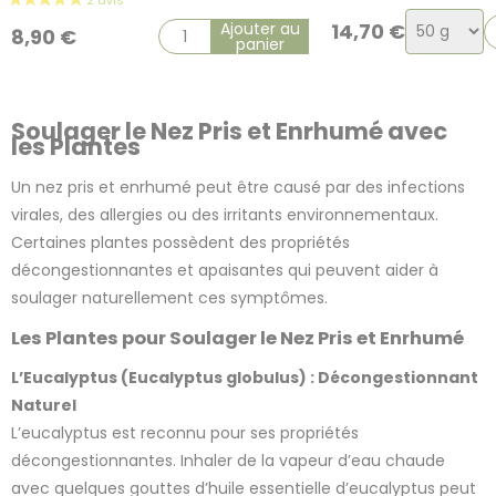
Choix
Ajouter au
14,70
€
8,90
€
panier
de
la
variation
Soulager le Nez Pris et Enrhumé avec
les Plantes
Un nez pris et enrhumé peut être causé par des infections
virales, des allergies ou des irritants environnementaux.
Certaines plantes possèdent des propriétés
décongestionnantes et apaisantes qui peuvent aider à
soulager naturellement ces symptômes.
Les Plantes pour Soulager le Nez Pris et Enrhumé
L’Eucalyptus (Eucalyptus globulus) : Décongestionnant
Naturel
2 avis
L’eucalyptus est reconnu pour ses propriétés
décongestionnantes. Inhaler de la vapeur d’eau chaude
avec quelques gouttes d’huile essentielle d’eucalyptus peut