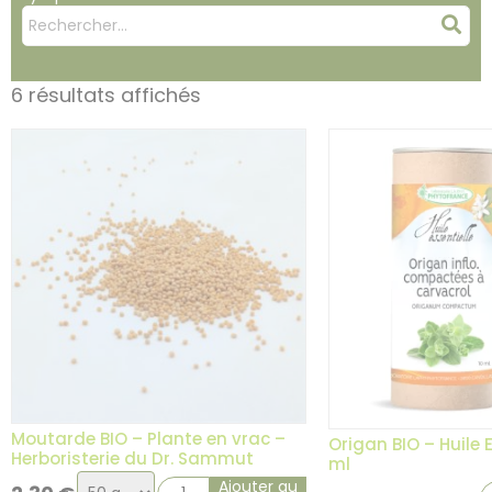
Mots
Rec
clés
:
6 résultats affichés
Moutarde BIO – Plante en vrac –
Origan BIO – Huile E
Herboristerie du Dr. Sammut
ml
Choix
Ajouter au