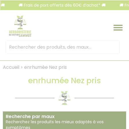
Panneau de gestion des cookies
🚚 Frais de port offerts dès 60€ d’achat* 🚚
🚚 Frai
Mots
clés
:
Accueil
>
enrhumée Nez pris
enrhumée Nez pris
Recherche par maux
Recherchez les produits les mieux adaptés à vos
symptômes