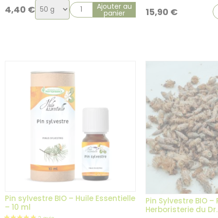
Choix
Ajouter au
4,40
€
15,90
€
panier
de
la
variation
Pin sylvestre BIO – Huile Essentielle
Pin Sylvestre BIO –
– 10 ml
Herboristerie du D