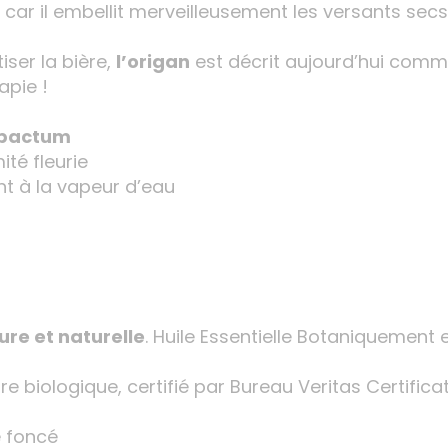
» car il embellit merveilleusement les versants s
ser la bière,
l’origan
est décrit aujourd’hui comm
apie !
pactum
ité fleurie
nt à la vapeur d’eau
ure et naturelle
. Huile Essentielle Botaniquement
ture biologique, certifié par Bureau Veritas Certific
e foncé