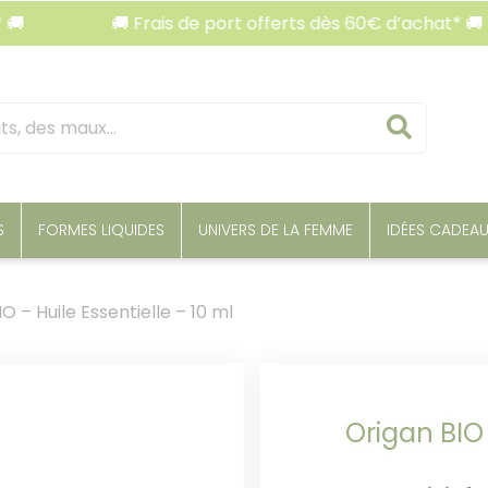
🚚 Frais de port offerts dès 60€ d’achat* 🚚
Reche
S
FORMES LIQUIDES
UNIVERS DE LA FEMME
IDÉES CADEA
O – Huile Essentielle – 10 ml
Origan BIO 