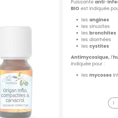
Puissante
anti
–
infe
BIO
est indiquée pou
les
angines
les sinusites
les
bronchites
les diarrhées
les
cystites
Antimycosique,
l’
hu
indiquée pour :
les
mycoses
in