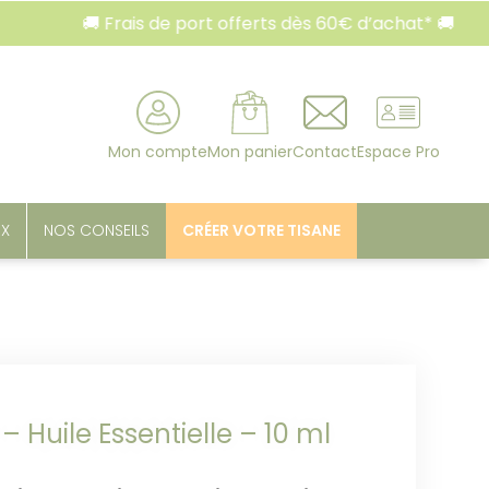
🚚 Frais de port offerts dès 60€ d’achat* 🚚
rcher
Mon compte
Mon panier
Contact
Espace Pro
UX
NOS CONSEILS
CRÉER VOTRE TISANE
– Huile Essentielle – 10 ml