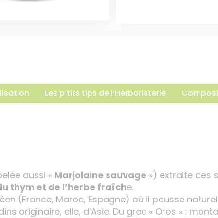
lisation
Les p’tits tips de l’Herboristerie
Composi
elée aussi «
Marjolaine sauvage
») extraite des
u thym et de l’herbe fraîch
e.
néen (France, Maroc, Espagne) où il pousse nature
ins originaire, elle, d’Asie. Du grec « Oros » : mon