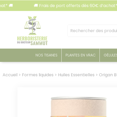
Panneau de gestion des cookies
🚚 Frais de port offerts dès 60€ d’achat* 🚚
Mots
clés
:
NOS TISANES
PLANTES EN VRAC
GÉLULE
Accueil
>
Formes liquides
>
Huiles Essentielles
>
Origan BI