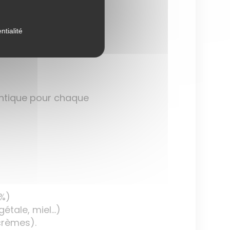
ntialité
dentique pour chaque
2%)
gétale, miel…)
(crèmes).