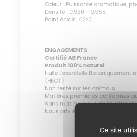
Odeur : Puissante aromatique, ph
Densité : 0,930 – 0,955
Point éclair : 62°C
ENGAGEMENTS
Certifié AB France
Produit 100% naturel
Huile Essentielle Botaniquement 
(HECT)
Non testé sur les animaux
Matières premières conformes au
Sans matière issue de la pétroch
Nous privilégions les petits prod
Ce site uti