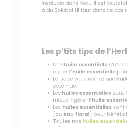
Insoluble dans l’eau. Il est toute
à du Solubol (il faut dans ce cas m
Les p’tits tips de l’Her
Une
huile
essentielle
s’utili
étaler
l’huile essentielle
pour
Lorsque vous avalez une
huil
estomac.
Les
huiles essentielles
sont f
mieux ingérer
l’huile
essenti
Les
huiles
essentielles
sont t
(ou
eau
floral
) pour bénéfic
Toutes nos
huiles essentiell