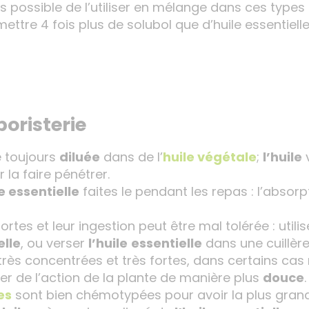
fois possible de l’utiliser en mélange dans ces ty
ettre 4 fois plus de solubol que d’huile essentielle
boristerie
se toujours
diluée
dans de l’
huile végétale
;
l’huile
v
 la faire pénétrer.
e essentielle
faites le pendant les repas : l’absor
ortes et leur ingestion peut être mal tolérée : utili
elle
, ou verser
l’huile
essentielle
dans une cuillèr
rès concentrées et très fortes, dans certains cas n
ier de l’action de la plante de manière plus
douce
.
es
sont bien chémotypées pour avoir la plus grand 