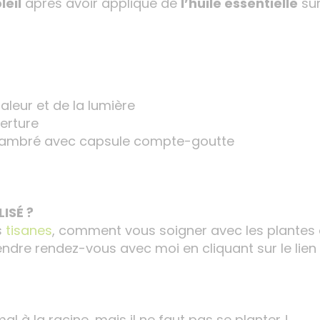
leil
après avoir appliqué de
l’huile essentielle
sur
haleur et de la lumière
erture
re ambré avec capsule compte-goutte
ISÉ ?
s
tisanes
, comment vous soigner avec les plantes
rendre rendez-vous avec moi en cliquant sur le lien 
mal à la racine, mais il ne faut pas se planter !