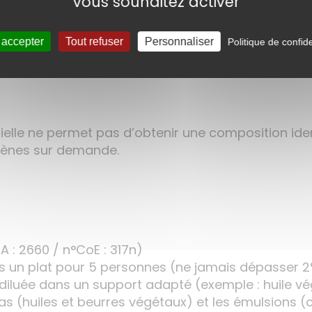
vous souhaitez activer
 accepter
Tout refuser
Personnaliser
Politique de confide
sentielle ne permet pas d’obtenir une composition i
rgènes sur demande.
 : 2660 / n°CoE : 317n)
ns un plat pour 5 personnes (ne jamais dépasser 
le diluée dans un support adapté (exemple : huile vé
ras (huiles et beurres végétaux) et les émulsions 