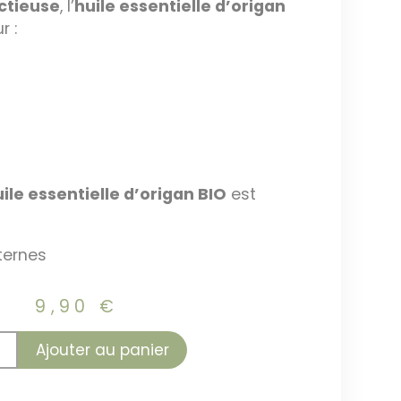
ctieuse
, l’
huile essentielle d’origan
r :
ile essentielle d’origan BIO
est
ternes
9,90
€
Ajouter au panier