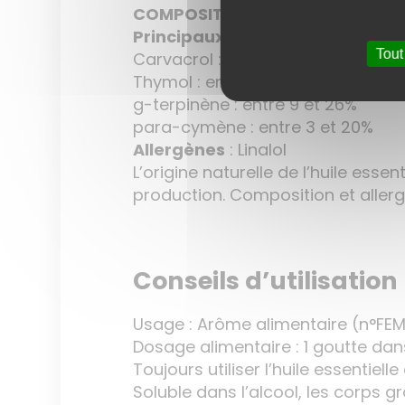
COMPOSITION
Principaux composants :
Tout
Carvacrol : entre 21 et 55%
Thymol : entre 8 et 28%
g-terpinène : entre 9 et 26%
para-cymène : entre 3 et 20%
Allergènes
: Linalol
L’origine naturelle de l’huile es
production. Composition et alle
Conseils d’utilisation
Usage : Arôme alimentaire (n°FEMA
Dosage alimentaire : 1 goutte da
Toujours utiliser l’huile essentiel
Soluble dans l’alcool, les corps g