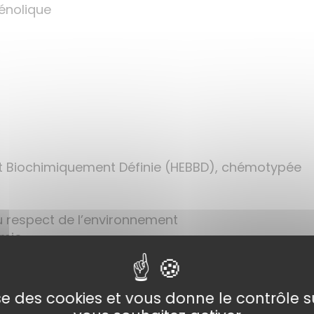
énolique
et Biochimiquement Définie (HEBBD), chémotypée
 respect de l’environnement
imie
ucteurs, artisans ainsi que le commerce équitable
lise des cookies et vous donne le contrôle 