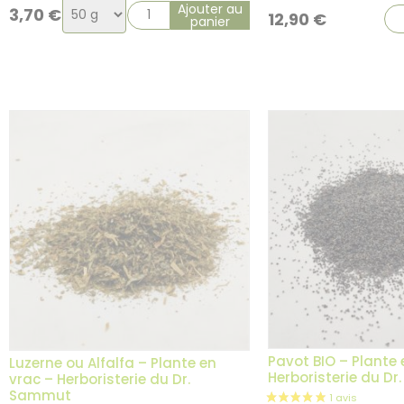
Choix
Ajouter au
3,70
€
12,90
€
panier
de
la
variation
Pavot BIO – Plante 
Luzerne ou Alfalfa – Plante en
Herboristerie du D
vrac – Herboristerie du Dr.
Sammut