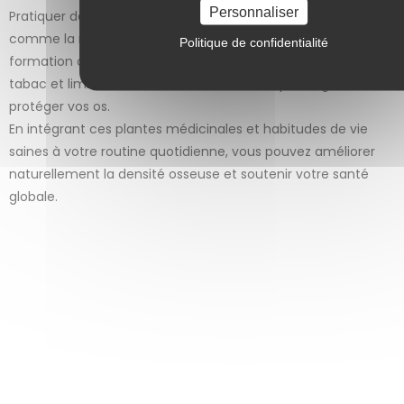
Personnaliser
Pratiquer des exercices de résistance et de port de poids,
comme la marche, la course, et la musculation, stimule la
Politique de confidentialité
formation osseuse et augmente la densité osseuse. Éviter le
tabac et limiter la consommation d’alcool peut également
protéger vos os.
En intégrant ces plantes médicinales et habitudes de vie
saines à votre routine quotidienne, vous pouvez améliorer
naturellement la densité osseuse et soutenir votre santé
globale.