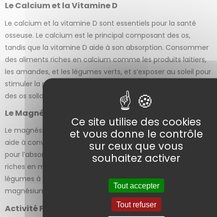
Le Calcium et la Vitamine D
Le calcium et la vitamine D sont essentiels pour la santé
osseuse. Le calcium est le principal composant des os,
tandis que la vitamine D aide à son absorption. Consommer
des aliments riches en calcium comme les produits laitiers,
les amandes, et les légumes verts, et s’exposer au soleil pour
stimuler la production de vitamine D peut aider à maintenir
des os solides.
Le Magnésium : Un Minéral Essentiel
Ce site utilise des cookies
2 avis
Le magnésium joue un rôle crucial dans la santé osseuse. Il
et vous donne le contrôle
aide à convertir la vitamine D en sa forme active, nécessaire
sur ceux que vous
pour l’absorption du calcium. Consommer des aliments
souhaitez activer
riches en magnésium comme les noix, les graines, et les
légumes à feuilles vertes, ou prendre des suppléments de
Tout accepter
magnésium peut améliorer la densité osseuse.
Tout refuser
Activité Physique et Mode de Vie