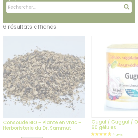
Mots
Rec
clés
:
6 résultats affichés
Gugul / Guggul / O
Consoude BIO – Plante en vrac –
60 gélules
Herboristerie du Dr. Sammut