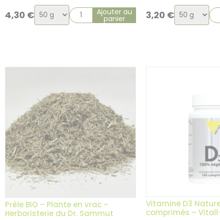
Choix
Choix
Ajouter au
4,30
€
3,20
€
panier
de
de
la
la
variation
variation
Vitamine D3 Nature
Prêle BIO – Plante en vrac –
comprimés – Vitall
Herboristerie du Dr. Sammut