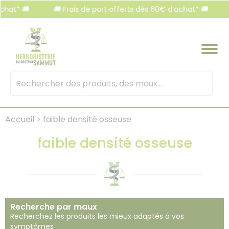
Panneau de gestion des cookies
t* 🚚
🚚 Frais de port offerts dès 60€ d’achat* 🚚
🚚
Mots
clés
:
Accueil
>
faible densité osseuse
faible densité osseuse
Recherche par maux
Recherchez les produits les mieux adaptés à vos
symptômes