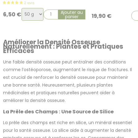
Choix
Ajouter au
6,50
€
19,90
€
panier
de
la
variation
Améliorer la Densité Osseuse
Naturellement : Plantes et Pratiques
Efficaces
Une faible densité osseuse peut entraîner des conditions
comme l’ostéoporose, augmentant le risque de fractures. Il
est crucial de renforcer la densité osseuse pour maintenir
une bonne santé. Heureusement, plusieurs plantes
médicinales et pratiques naturelles peuvent aider à
améliorer la densité osseuse.
La Prêle des Champs : Une Source de Silice
La prêle des champs est riche en silice, un minéral essentiel
pour la santé osseuse. La silice aide à augmenter la densité
minérale osseuse et à renforcer les os. Consommer des