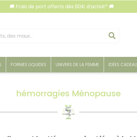
 Frais de port offerts dès 60€ d’achat* 🚚
🚚 Fr
Reche
S
FORMES LIQUIDES
UNIVERS DE LA FEMME
IDÉES CADEA
hémorragies Ménopause