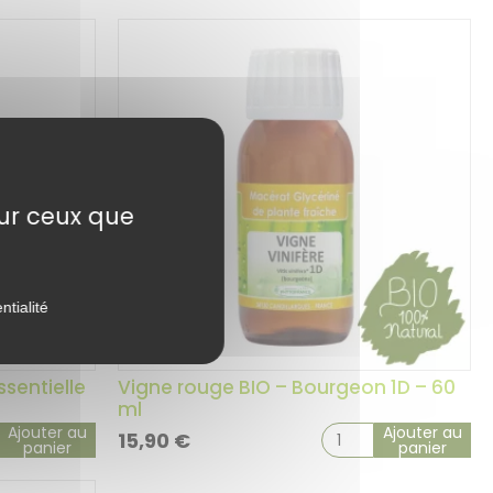
sur ceux que
ntialité
ssentielle
Vigne rouge BIO – Bourgeon 1D – 60
ml
Ajouter au
Ajouter au
15,90
€
panier
panier