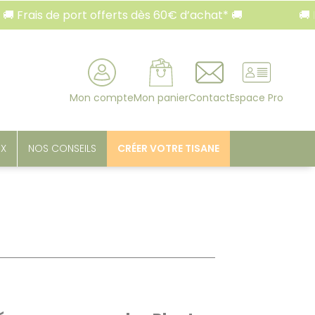
ais de port offerts dès 60€ d’achat* 🚚
🚚 Frais
rcher
Mon compte
Mon panier
Contact
Espace Pro
UX
NOS CONSEILS
CRÉER VOTRE TISANE