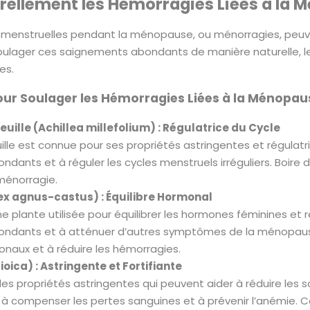
rellement les Hémorragies Liées à la 
 menstruelles pendant la ménopause, ou ménorragies, peuv
soulager ces saignements abondants de manière naturelle, le
es.
our Soulager les Hémorragies Liées à la Ménopau
feuille (Achillea millefolium) : Régulatrice du Cycle
euille est connue pour ses propriétés astringentes et régulatri
ants et à réguler les cycles menstruels irréguliers. Boire des
énorragie.
itex agnus-castus) : Équilibre Hormonal
une plante utilisée pour équilibrer les hormones féminines et ré
dants et à atténuer d’autres symptômes de la ménopause. Pr
onaux et à réduire les hémorragies.
dioica) : Astringente et Fortifiante
des propriétés astringentes qui peuvent aider à réduire les 
 à compenser les pertes sanguines et à prévenir l’anémie.