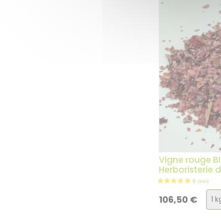
Vigne rouge BI
Herboristerie 
Cho
106,50
€
de
la