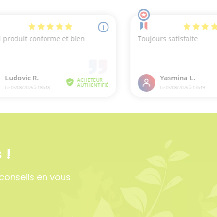
iation
 !
conseils en vous