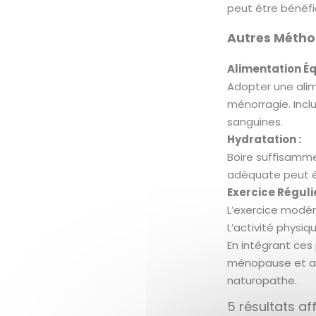
peut être bénéfi
Autres Métho
Alimentation Équ
Adopter une alim
ménorragie. Inclu
sanguines.
Hydratation :
Boire suffisamme
adéquate peut é
Exercice Régulie
L’exercice modér
L’activité physiq
En intégrant ces
ménopause et amé
naturopathe.
5 résultats af