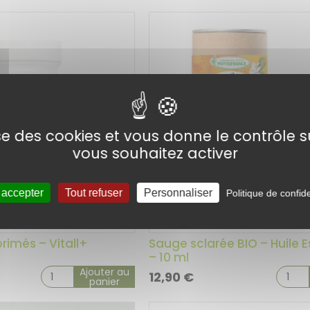
lise des cookies et vous donne le contrôle 
vous souhaitez activer
 accepter
Tout refuser
Personnaliser
Politique de confide
rimés – Vitall+
Sauge sclarée BIO – Huile E
– 10 ml
Ajouter au
12,90
€
panier