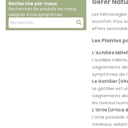
Gérer Natu
Recherche par maux
Recherchez les produits les mieux
Les hémorragies
adaptés à vos symptômes
Mots
inconfort. Pour 
Rechercher
clés
effets secondair
:
Les Plantes p
L’Achillée Mille
L’achillée millef
saignements abond
symptômes de m
Le Gattilier (V
Le gattilier est 
saignements abon
les niveaux horm
L’Ortie (Urtica 
L’ortie possède 
minéraux, aidant