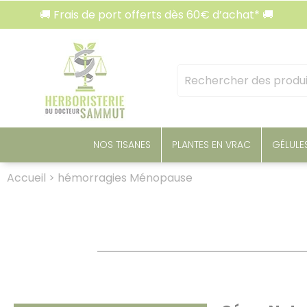
Panneau de gestion des cookies
🚚 Frais de port offerts dès 60€ d’achat* 🚚

Mots
clés
:
NOS TISANES
PLANTES EN VRAC
GÉLULE
Accueil
>
hémorragies Ménopause