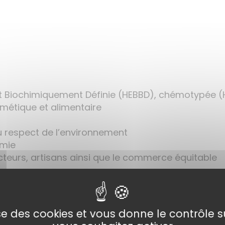
et Biochimiquement Définie (HEBBD), chémotypée 
métique et alimentaire
 respect de l’environnement
imie
ucteurs, artisans ainsi que le commerce équitable
lise des cookies et vous donne le contrôle 