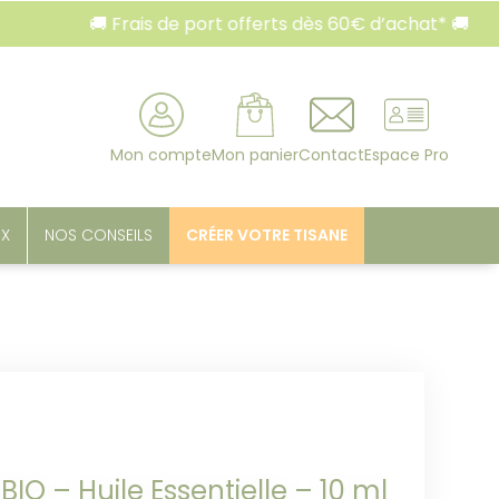
🚚 Frais de port offerts dès 60€ d’achat* 🚚
rcher
Mon compte
Mon panier
Contact
Espace Pro
UX
NOS CONSEILS
CRÉER VOTRE TISANE
IO – Huile Essentielle – 10 ml