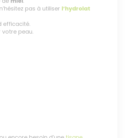
e de
miel
.
’hésitez pas à utiliser
l’hydrolat
efficacité.
 votre peau.
 ou encore besoin d’une
tisane