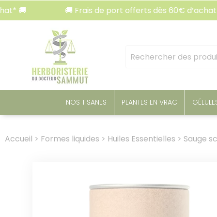
Panneau de gestion des cookies
🚚 Frais de port offerts dès 60€ d’achat* 🚚
Mots
clés
:
NOS TISANES
PLANTES EN VRAC
GÉLULE
Accueil
>
Formes liquides
>
Huiles Essentielles
>
Sauge scl