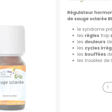
Régulateur hormon
de sauge sclarée B
le syndrome pr
les
règles
trop
les
douleurs
de
les
cycles irrég
les
bouffées
d
les troubles de