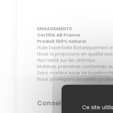
ENGAGEMENTS
Certifié AB France
Produit 100% naturel
Huile Essentielle Botaniquement 
Nous la proposons en qualité cos
Non testé sur les animaux
Matières premières conformes au
Sans matière issue de la pétroch
Nous privilégions les petits prod
Conseils d’utilisation
Ce site uti