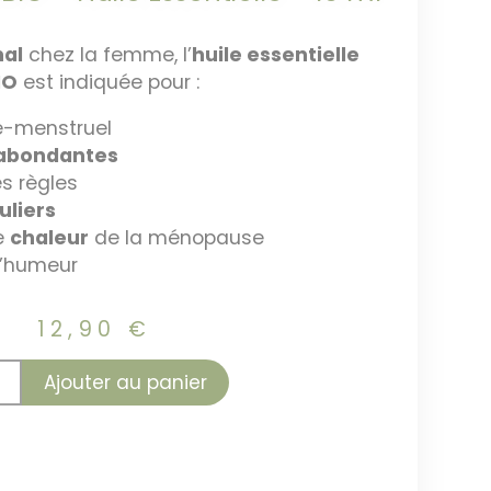
al
chez la femme, l’
huile essentielle
IO
est indiquée pour :
é-menstruel
abondantes
s règles
uliers
e
chaleur
de la ménopause
 l’humeur
12,90
€
Ajouter au panier