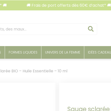
🚚 Frais de port offerts dès 60€ d’achat* 🚚
Reche
S
FORMES LIQUIDES
UNIVERS DE LA FEMME
IDÉES CADEA
arée BIO – Huile Essentielle – 10 ml
Sauge sclarée B