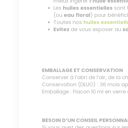
mieux ingérer
l’huile
essenti
Les
huiles
essentielles
sont t
(ou
eau
floral
) pour bénéfic
Toutes nos
huiles essentiell
Evitez
de vous exposer au
so
EMBALLAGE ET CONSERVATION
Conserver à l’abri de l’air, de la c
Conservation (DLUO) : 36 mois ap
Emballage : Flacon 10 ml en ver
BESOIN D’UN CONSEIL PERSONNAL
Si vous avez des questions sur le