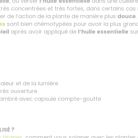
elle
, ou verser
l’huile
essentielle
dans une cuillèr
rès concentrées et très fortes, dans certains cas n
ier de l’action de la plante de manière plus
douce
.
es
sont bien chémotypées pour avoir la plus grand 
leil
après avoir appliqué de
l’huile essentielle
sur
haleur et de la lumière
rès ouverture
re ambré avec capsule compte-goutte
ISÉ ?
s
tisanes
, comment vous soigner avec les plantes