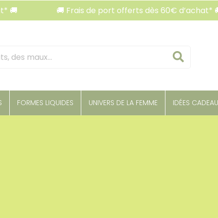
🚚 Frais de port offerts dès 60€ d’achat* 🚚
🚚 F
Reche
S
FORMES LIQUIDES
UNIVERS DE LA FEMME
IDÉES CADEA