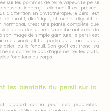
lée sur les pommes de terre vapeur. Le persil
se souvent inaperçu tellement il est présent.
us d’attention. En phytothérapie, le persil est
t, dépuratif, diurétique, stimulant digestif et
n hormonal. C’est une plante complète que
 cuisine que dans une démarche naturelle de
 son image de simple garniture, le persil est
us médicinales. Il fait partie de la famille des
 céleri ou le fenouil. Son goût est franc, sa
l ne se contente pas d’agrémenter les plats,
andes fonctions du corps.
t les bienfaits du persil sur la
t d’abord connu pour ses propriétés
Il favorise l’élimination rénale en douceur, ce