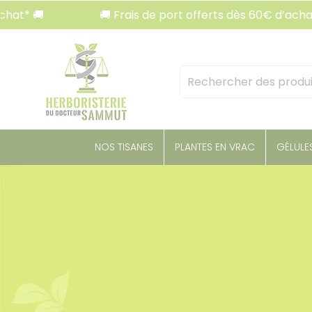
Panneau de gestion des cookies
🚚 Frais de port offerts dès 60€ d’achat* 🚚
Mots
clés
:
NOS TISANES
PLANTES EN VRAC
GÉLULE