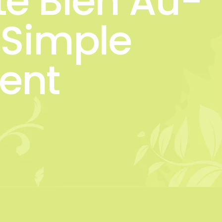
te Bien Au-
 Simple
ent