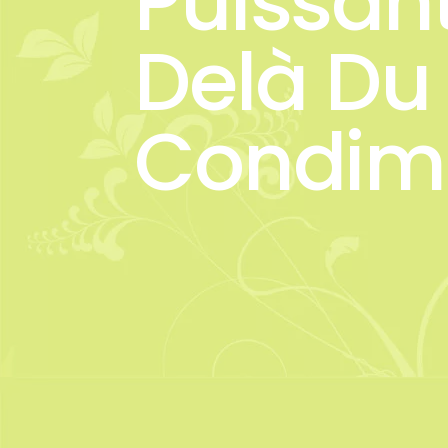
Puissan
Delà Du
Condim