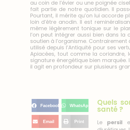
au coin de l’évier ou une poignée cise
fait partie de notre quotidien. Il pas
Pourtant, il mérite qu’on lui accorde pl
loin d’être anodin. Il est reminéralisan
même légèrement tonique sur le pla
l’on peut intégrer aussi bien dans la
soutien à l’organisme. Contrairement à
utilisé depuis l’Antiquité pour ses vert
Apiacées, tout comme la coriandre, le
signature énergétique bien marquée. I
il agit en profondeur sur plusieurs gr
Quels son
Facebook
WhatsApp
santé ?
Le
persil
es
Email
Print
diurétiques. 