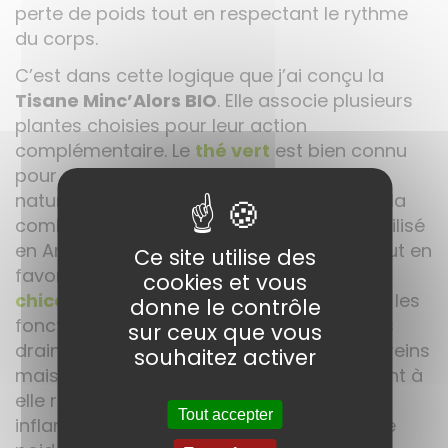
perte de poids tout en respectant le rythme
du corps.
C’est dans cette logique que j’ai conçu la
Tisane Minc’Alors BIO
. Elle associe plusieurs
plantes choisies pour leur action
complémentaire. Le
thé vert
est bien connu
pour son effet brûle-graisse. Il stimule
naturellement le métabolisme et soutient la
combustion des graisses. Le
maté
, très utilisé
en Amérique du Sud, améliore l’énergie tout en
Ce site utilise des
favorisant la satiété. Le
pissenlit
et la
cookies et vous
chicorée
facilitent la digestion et activent les
donne le contrôle
fonctions hépatiques. Ce sont des plantes
sur ceux que vous
drainantes douces qui n’épuisent pas les reins
souhaitez activer
mais soutiennent l’élimination.
L’
ortie
quant à
elle reminéralise et équilibre les terrains
Tout accepter
inflammés souvent associés aux prises de