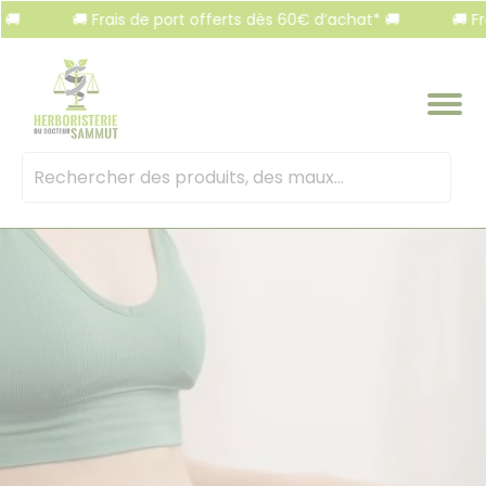
Panneau de gestion des cookies
🚚 Frais de port offerts dès 60€ d’achat* 🚚
🚚 Frais 
Mots
clés
: