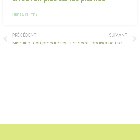
LIRE LA SUITE »
PRÉCÉDENT
SUIVANT
Migraine : comprendre les causes et apaiser naturellement la douleur
Rosacée : apaiser naturellement cette inflammation de la peau