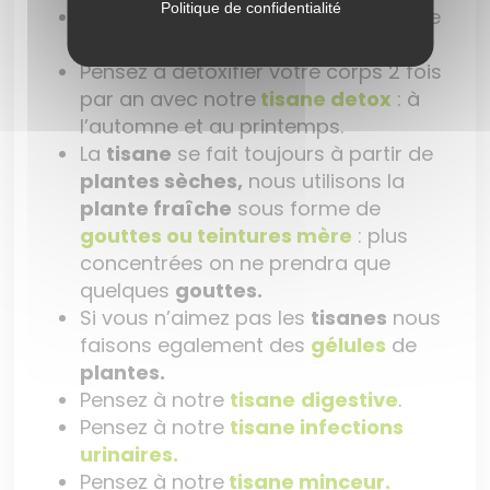
Politique de confidentialité
Toutes les
plantes
s’utilisent en cure
de 1 mois, jamais sur le long terme.
Pensez à détoxifier votre corps 2 fois
par an avec notre
tisane detox
: à
l’automne et au printemps.
La
tisane
se fait toujours à partir de
plantes sèches,
nous utilisons la
plante fraîche
sous forme de
gouttes ou teintures mère
: plus
concentrées on ne prendra que
quelques
gouttes.
Si vous n’aimez pas les
tisanes
nous
faisons egalement des
gélules
de
plantes.
Pensez à notre
tisane
digestive
.
Pensez à notre
tisane infections
urinaires.
Pensez à notre
tisane minceur.