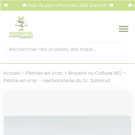
Panneau de gestion des cookies
🚚 Frais de port offerts dès 60€ d’achat* 🚚
🚚 Frais 
Mots
clés
:
Accueil
>
Plantes en Vrac
>
Bruyère ou Callune BIO –
Plante en vrac – Herboristerie du Dr. Sammut