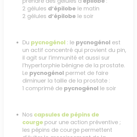
prendre des gélules d’
épilobe
:
2 gélules
d’épilobe
le matin
2 gélules
d’épilobe
le soir
Du
pycnogénol
: le
pycnogénol
est
un actif concentré qui provient du pin,
il agit sur l’immunité et aussi sur
l’hypertorphie bénigne de la prostate.
Le
pycnogénol
permet de faire
diminuer la taille de la prostate :
1 comprimé de
pycnogénol
le soir
Nos
capsules de pépins de
courge
pour une action préventive ;
les pépins de courge permettent