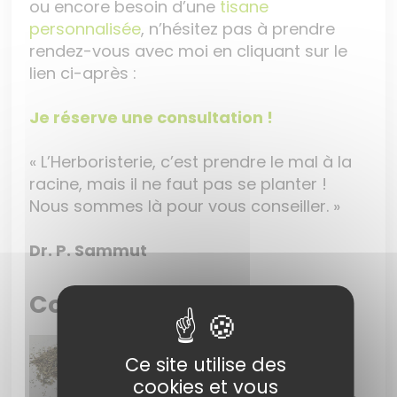
ou encore besoin d’une
tisane
personnalisée
, n’hésitez pas à prendre
rendez-vous avec moi en cliquant sur le
lien ci-après :
Je réserve une consultation !
« L’Herboristerie, c’est prendre le mal à la
racine, mais il ne faut pas se planter !
Nous sommes là pour vous conseiller. »
Dr. P. Sammut
Composition
Epilobe à petite fleur BIO
Ce site utilise des
L'Épilobe à petite fleur est anti-
cookies et vous