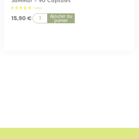
Sammut – 90 Capsules
Ajouter au
15,90
€
panier