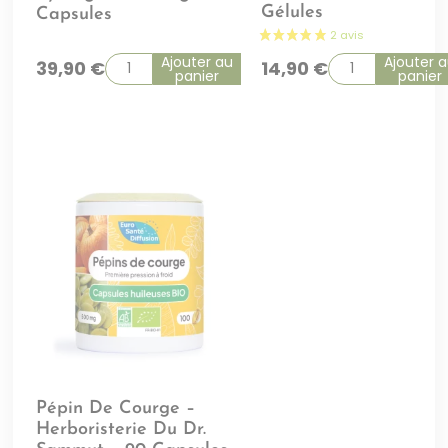
Gélules
Capsules
Ajouter au
Ajouter 
39,90
€
14,90
€
panier
panier
Pépin De Courge –
Herboristerie Du Dr.