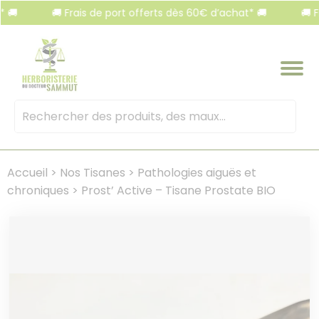
Panneau de gestion des cookies
🚚 Frais de port offerts dès 60€ d’achat* 🚚
🚚 Frais 
Mots
clés
:
Accueil
>
Nos Tisanes
>
Pathologies aiguës et
chroniques
>
Prost’ Active – Tisane Prostate BIO