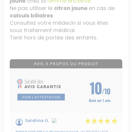
jaune
chez la
femme enceinte.
Ne pas utiliser le
citron jaune
en cas de
calculs biliaires
Consultez votre médecin si vous êtes
sous traitement médical.
Tenir hors de portée des enfants.
AVIS À PROPOS DU PRODUIT
10
/10
VOIR L'ATTESTATION
Basé sur 1 avis
Sandrina G.
Publié le 17/01/2025 à 11:28
(Date de commande : Le 12/01/2025 à 14:04)