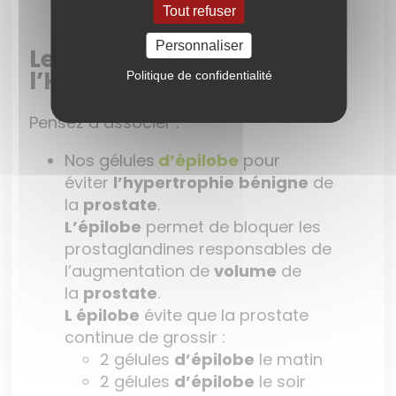
Tout refuser
Personnaliser
Les p’tits tips de
l’Herboristerie
Politique de confidentialité
Pensez à associer :
Nos gélules
d’épilobe
pour
éviter
l’hypertrophie
bénigne
de
la
prostate
.
L’épilobe
permet de bloquer les
prostaglandines responsables de
l’augmentation de
volume
de
la
prostate
.
L épilobe
évite que la prostate
continue de grossir :
2 gélules
d’épilobe
le matin
2 gélules
d’épilobe
le soir