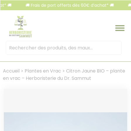
Panneau de gestion des cookies
🚚
🚚 Frais de port offerts dès 60€ d’achat* 🚚
🚚 Fr
Mots
clés
:
Accueil
>
Plantes en Vrac
>
Citron Jaune BIO – plante
en vrac – Herboristerie du Dr. Sammut