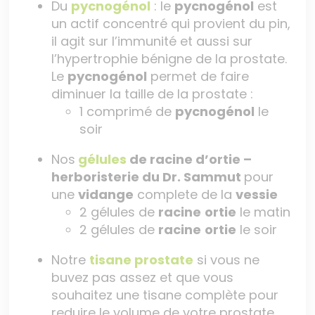
Du
pycnogénol
: le
pycnogénol
est
un actif concentré qui provient du pin,
il agit sur l’immunité et aussi sur
l’hypertrophie bénigne de la prostate.
Le
pycnogénol
permet de faire
diminuer la taille de la prostate :
1 comprimé de
pycnogénol
le
soir
Nos
gélules
de racine d’ortie –
herboristerie du Dr. Sammut
pour
une
vidange
complete de la
vessie
2 gélules de
racine
ortie
le matin
2 gélules de
racine
ortie
le soir
Notre
tisane prostate
si vous ne
buvez pas assez et que vous
souhaitez une tisane complète pour
reduire le volume de votre prostate.